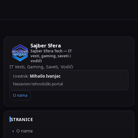
Sajber Sfera
Sajber Sfera Tech — IT
vesti, gaming, saveti i
vodiči
IT Vesti, Gaming, Saveti, Vodiči
Urednik:
Mihailo Ivanjac
Nezavisni tehnološki portal
O nama
STRANICE
O nama