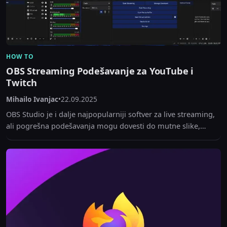
HOW TO
OBS Streaming Podešavanje za YouTube i
Twitch
Mihailo Ivanjac
•
22.09.2025
OBS Studio je i dalje najpopularniji softver za live streaming,
ali pogrešna podešavanja mogu dovesti do mutne slike,
kašnjenja ili prekida prenosa. U ovom...