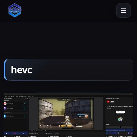
☰
hevc