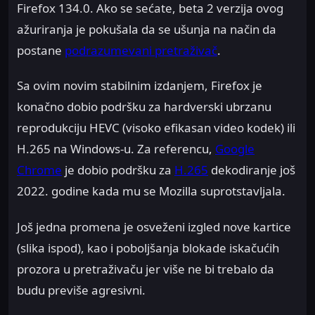
Firefox 134.0. Ako se sećate, beta 2 verzija ovog
ažuriranja je pokušala da se ušunja na način da
postane
podrazumevani pretraživač
.
Sa ovim novim stabilnim izdanjem, Firefox je
konačno dobio podršku za hardverski ubrzanu
reprodukciju HEVC (visoko efikasan video kodek) ili
H.265 na Windows-u. Za referencu,
Google
Chrome
je dobio podršku za
H.265
dekodiranje još
2022. godine kada mu se Mozilla suprotstavljala.
Još jedna promena je osveženi izgled nove kartice
(slika ispod), kao i poboljšanja blokade iskačućih
prozora u pretraživaču jer više ne bi trebalo da
budu previše agresivni.