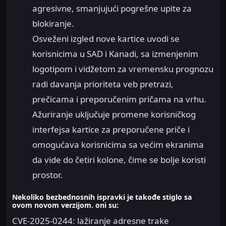
agresivne, smanjujući pogrešne upite za
blokiranje.
Osveženi izgled nove kartice uvodi se
korisnicima u SAD i Kanadi, sa izmenjenim
logotipom i vidžetom za vremensku prognozu
radi davanja prioriteta veb pretrazi,
prečicama i preporučenim pričama na vrhu.
Ažuriranje uključuje promene korisničkog
interfejsa kartice za preporučene priče i
omogućava korisnicima sa većim ekranima
da vide do četiri kolone, čime se bolje koristi
prostor.
Nekoliko bezbednosnih ispravki je takođe stiglo sa
ovom novom verzijom. oni su:
CVE-2025-0244: lažiranje adresne trake