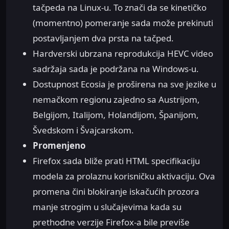
tačpeda na Linux-u. To znači da se kinetičko
(momentno) pomeranje sada može prekinuti
postavljanjem dva prsta na tačped.
Hardverski ubrzana reprodukcija HEVC video
sadržaja sada je podržana na Windows-u.
Dostupnost Ecosia je proširena na sve jezike u
nemačkom regionu zajedno sa Austrijom,
Belgijom, Italijom, Holandijom, Španijom,
Švedskom i Švajcarskom.
Promenjeno
Firefox sada bliže prati HTML specifikaciju
modela za prolaznu korisničku aktivaciju. Ova
promena čini blokiranje iskačućih prozora
manje strogim u slučajevima kada su
prethodne verzije Firefox-a bile previše