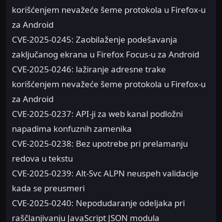
korišćenjem nevažeće šeme protokola u Firefox-u
za Android
CVE-2025-0245: Zaobilaženje podešavanja
zaključanog ekrana u Firefox Focus-u za Android
CVE-2025-0246: lažiranje adresne trake
korišćenjem nevažeće šeme protokola u Firefox-u
za Android
CVE-2025-0237: API-ji za web kanal podložni
napadima konfuznih zamenika
CVE-2025-0238: Bez upotrebe pri prelamanju
redova u tekstu
CVE-2025-0239: Alt-Svc ALPN neuspeh validacije
kada se preusmeri
CVE-2025-0240: Nepodudaranje odeljaka pri
raščlanjivanju JavaScript JSON modula