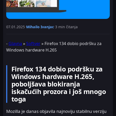
07.01.2025
•
Mihailo Ivanjac
•
3 min čitanja
-
Glavna
»
Softver
»
Firefox 134 dobio podršku za
Windows hardware H.265
Firefox 134 dobio podršku za
Windows hardware H.265,
poboljšava blokiranja
iskačućih prozora i još mnogo
toga
Mozilla je danas objavila najnoviju stabilnu verziju