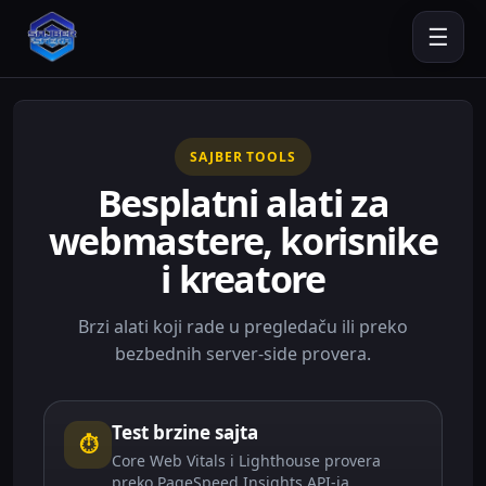
☰
SAJBER TOOLS
Besplatni alati za
webmastere, korisnike
i kreatore
Brzi alati koji rade u pregledaču ili preko
bezbednih server-side provera.
Test brzine sajta
⏱
Core Web Vitals i Lighthouse provera
preko PageSpeed Insights API-ja.