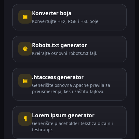
Konverter boja
▣
Konvertujte HEX, RGB i HSL boje.
Robots.txt generator
🌐
Kreirajte osnovni robots.txt fajl.
.htaccess generator
▤
Generišite osnovna Apache pravila za
preusmerenja, keš i zaštitu fajlova.
Lorem ipsum generator
¶
Generišite placeholder tekst za dizajn i
testiranje.