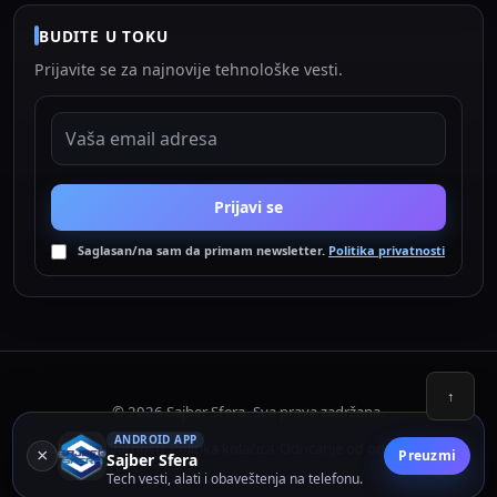
BUDITE U TOKU
Prijavite se za najnovije tehnološke vesti.
EMAIL ADRESA
Prijavi se
Saglasan/na sam da primam newsletter.
Politika privatnosti
↑
© 2026 Sajber Sfera. Sva prava zadržana.
ANDROID APP
Politika privatnosti
Politika kolačića
Odricanje od odgovornosti
•
•
×
Preuzmi
Sajber Sfera
Tech vesti, alati i obaveštenja na telefonu.