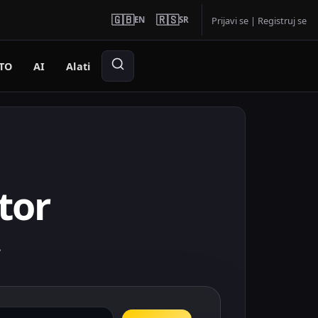
🇬🇧
🇷🇸
EN
SR
Prijavi se
|
Registruj se
TO
AI
Alati
tor
.