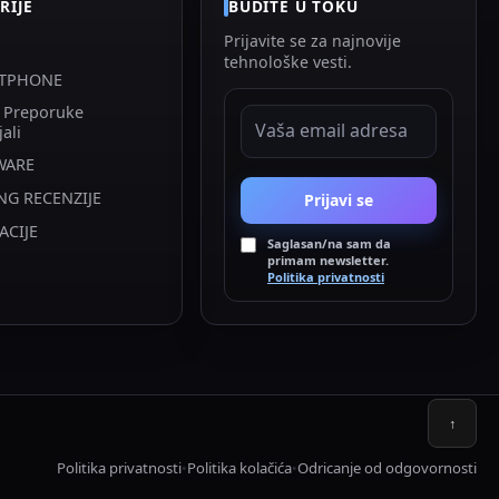
RIJE
BUDITE U TOKU
Prijavite se za najnovije
tehnološke vesti.
TPHONE
i Preporuke
EMAIL ADRESA
jali
WARE
NG RECENZIJE
Prijavi se
ACIJE
Saglasan/na sam da
primam newsletter.
Politika privatnosti
↑
Politika privatnosti
Politika kolačića
Odricanje od odgovornosti
•
•