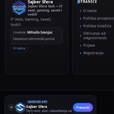
Sajber Sfera
STRANICE
Sajber Sfera Tech — IT
vesti, gaming, saveti i
O nama
vodiči
Politika privatnos
IT Vesti, Gaming, Saveti,
Vodiči
Politika kolačića
Urednik:
Mihailo Ivanjac
Odricanje od
odgovornosti
Nezavisni tehnološki portal
Prijava
O nama
Registracija
ANDROID APP
Sajber Sfera
© 2026 Sajber Sfera. Sva prava zadržana.
×
Preuzmi
Tech vesti, alati i obaveštenja na