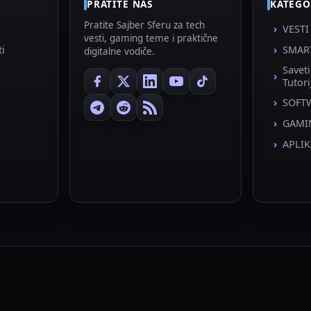
PRATITE NAS
KATEGO
Pratite Sajber Sferu za tech
VESTI
vesti, gaming teme i praktične
ti
SMAR
digitalne vodiče.
Savet
Tutori
SOFT
GAMI
APLIK