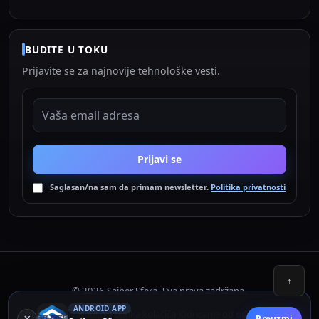
BUDITE U TOKU
Prijavite se za najnovije tehnološke vesti.
EMAIL ADRESA
Prijavi se
Saglasan/na sam da primam newsletter.
Politika privatnosti
↑
© 2026 Sajber Sfera. Sva prava zadržana.
ANDROID APP
Politika privatnosti
Politika kolačića
Odricanje od odgovornosti
•
•
×
Preuzmi