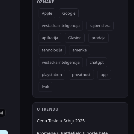
OZNAKE
Apple
Google
vestacka inteligencija
sajber sfera
aplikacija
Glasine
prodaja
tehnologija
amerika
veštačka inteligencija
chatgpt
playstation
privatnost
app
leak
U TRENDU
aj
Cena Tesle u Srbiji 2025
Promene u Battlefield 6 posle bete