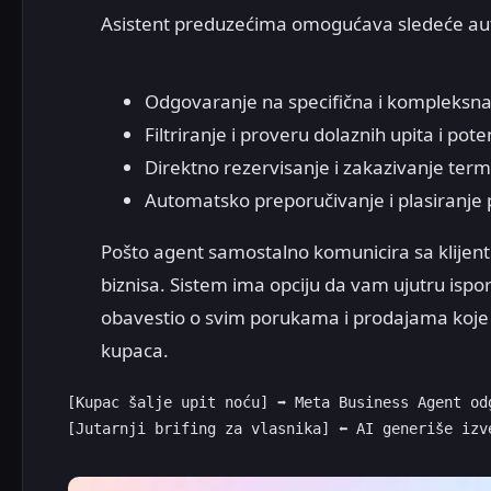
Asistent preduzećima omogućava sledeće au
Odgovaranje na specifična i kompleksn
Filtriranje i proveru dolaznih upita i poten
Direktno rezervisanje i zakazivanje term
Automatsko preporučivanje i plasiranje 
Pošto agent samostalno komunicira sa klijenti
biznisa. Sistem ima opciju da vam ujutru ispor
obavestio o svim porukama i prodajama koje 
kupaca.
[Kupac šalje upit noću] ➡️ Meta Business Agent odg