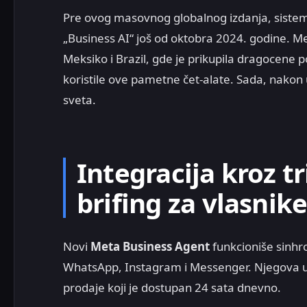
Pre ovog masovnog globalnog izdanja, sistem 
„Business AI“ još od oktobra 2024. godine. Met
Meksiko i Brazil, gde je prikupila dragocene 
koristile ove pametne čet-alate. Sada, nakon 
sveta.
Integracija kroz tri
brifing za vlasnik
Novi
Meta Business Agent
funkcioniše sinhro
WhatsApp, Instagram i Messenger. Njegova u
prodaje koji je dostupan 24 sata dnevno.