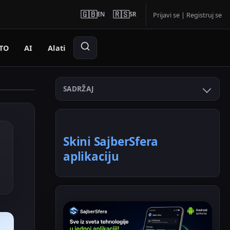
🇬🇧
🇷🇸
EN
SR
Prijavi se
|
Registruj se
TO
AI
Alati
SADRŽAJ
Skini SajberSfera
aplikaciju