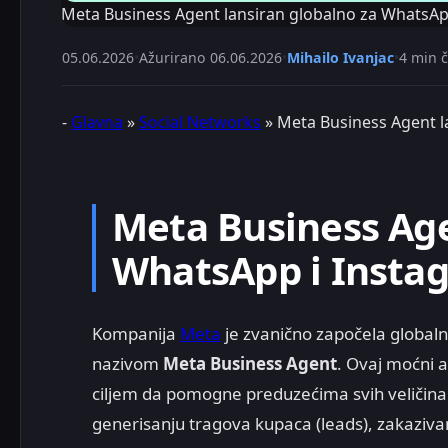
Meta Business Agent lansiran globalno za WhatsAp
05.06.2026
•
Ažurirano
06.06.2026
•
Mihailo Ivanjac
•
4 min č
-
Glavna
»
Social Networks
»
Meta Business Agent l
Meta Business Age
WhatsApp i Insta
Kompanija
Meta
je zvanično započela global
nazivom
Meta Business Agent
. Ovaj moćni a
ciljem da pomogne preduzećima svih veličina
generisanju tragova kupaca (leads), zakazivan