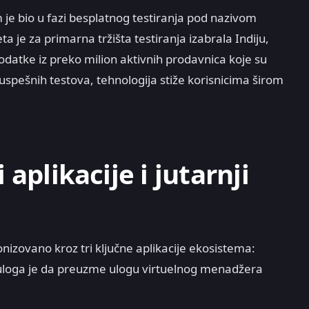
je bio u fazi besplatnog testiranja pod nazivom
a je za primarna tržišta testiranja izabrala Indiju,
podatke iz preko milion aktivnih prodavnica koje su
uspešnih testova, tehnologija stiže korisnicima širom
 aplikacije i jutarnji
e
nizovano kroz tri ključne aplikacije ekosistema:
loga je da preuzme ulogu virtuelnog menadžera