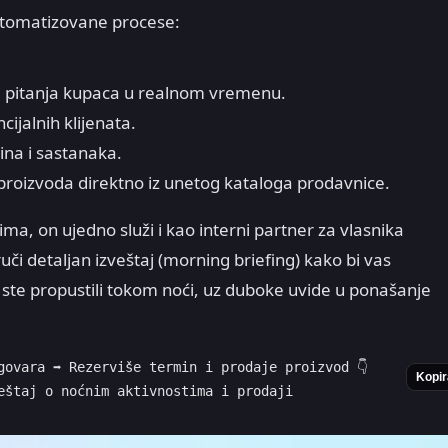
tomatizovane procese:
a pitanja kupaca u realnom vremenu.
cijalnih klijenata.
ina i sastanaka.
proizvoda direktno iz unetog kataloga prodavnice.
ma, on ujedno služi i kao interni partner za vlasnika
uči detaljan izveštaj (morning briefing) kako bi vas
ste propustili tokom noći, uz duboke uvide u ponašanje
ovara ➡️ Rezerviše termin i prodaje proizvod 👇

Kopir