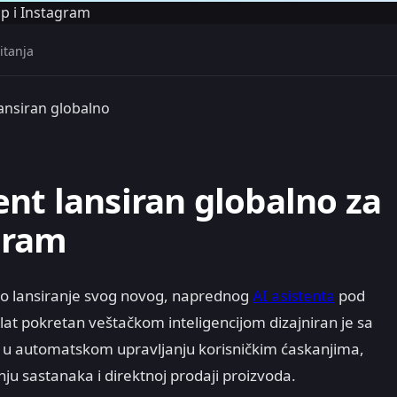
p i Instagram
itanja
ansiran globalno
nt lansiran globalno za
gram
no lansiranje svog novog, naprednog
AI asistenta
pod
lat pokretan veštačkom inteligencijom dizajniran je sa
 u automatskom upravljanju korisničkim ćaskanjima,
ju sastanaka i direktnoj prodaji proizvoda.