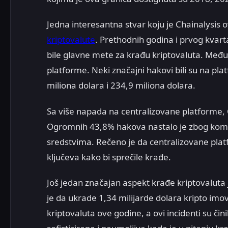
Jedna interesantna stvar koju je Chainalysis
kriptovalute
. Prethodnih godina i prvog kvart
bile glavne mete za krađu kriptovaluta. Među
platforme. Neki značajni hakovi bili su na 
miliona dolara i 234,9 miliona dolara.
Sa više napada na centralizovane platforme, C
Ogromnih 43,8% hakova nastalo je zbog kompr
sredstvima. Rečeno je da centralizovane pla
ključeva kako bi sprečile krađe.
Još jedan značajan aspekt krađe kriptovaluta 
je da ukrade 1,34 milijarde dolara kripto imo
kriptovaluta ove godine, a ovi incidenti su čin