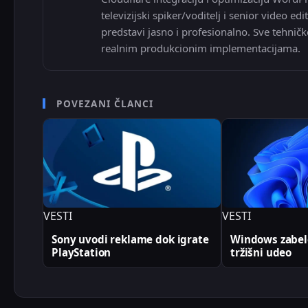
televizijski spiker/voditelj i senior video
predstavi jasno i profesionalno. Sve tehničk
realnim produkcionim implementacijama.
POVEZANI ČLANCI
VESTI
VESTI
Sony uvodi reklame dok igrate
Windows zabele
PlayStation
tržišni udeo