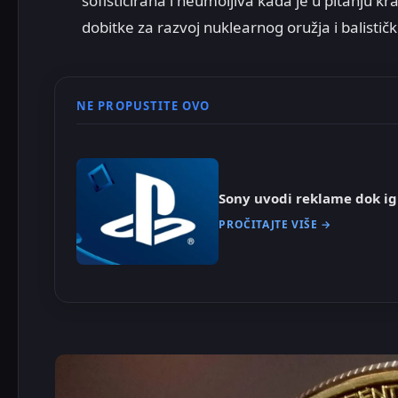
sofisticirana i neumoljiva kada je u pitanju kr
dobitke za razvoj nuklearnog oružja i balistički
NE PROPUSTITE OVO
Sony uvodi reklame dok ig
PROČITAJTE VIŠE →