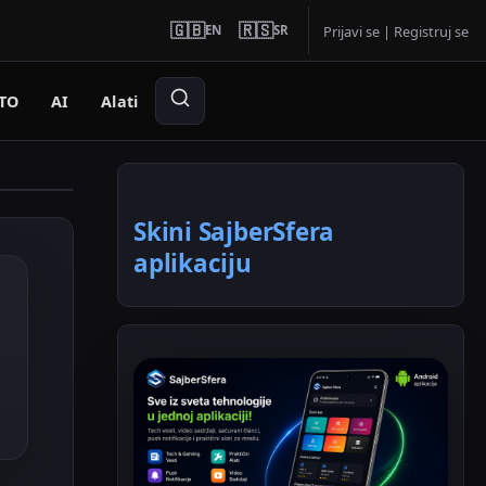
🇬🇧
🇷🇸
EN
SR
Prijavi se
|
Registruj se
TO
AI
Alati
Skini SajberSfera
aplikaciju