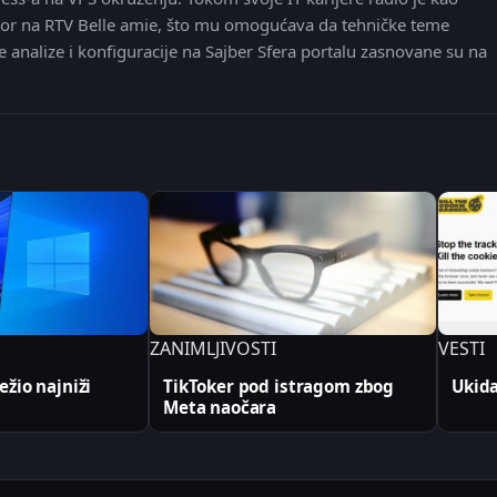
 editor na RTV Belle amie, što mu omogućava da tehničke teme
e analize i konfiguracije na Sajber Sfera portalu zasnovane su na
ZANIMLJIVOSTI
VESTI
žio najniži
TikToker pod istragom zbog
Ukida
Meta naočara