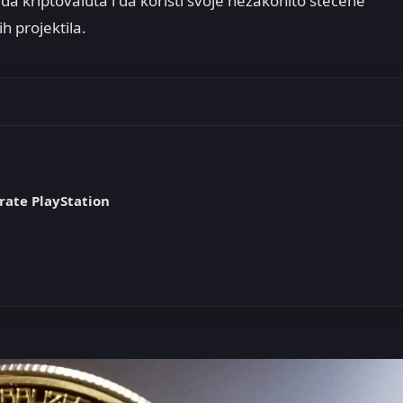
ađa kriptovaluta i da koristi svoje nezakonito stečene
h projektila.
rate PlayStation