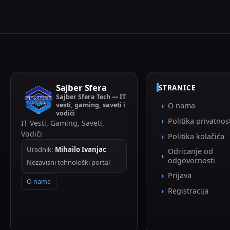
Sajber Sfera
STRANICE
Sajber Sfera Tech — IT
vesti, gaming, saveti i
O nama
vodiči
Politika privatnos
IT Vesti, Gaming, Saveti,
Vodiči
Politika kolačića
Urednik:
Mihailo Ivanjac
Odricanje od
odgovornosti
Nezavisni tehnološki portal
Prijava
O nama
Registracija