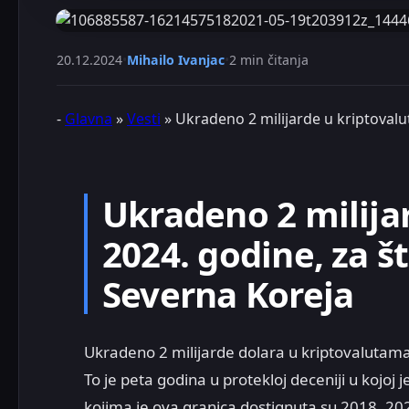
20.12.2024
•
Mihailo Ivanjac
•
2 min čitanja
-
Glavna
»
Vesti
»
Ukradeno 2 milijarde u kriptoval
Ukradeno 2 milija
2024. godine, za š
Severna Koreja
Ukradeno 2 milijarde dolara u kriptovalutama 
To je peta godina u protekloj deceniji u kojoj 
kojima je ova granica dostignuta su 2018, 202