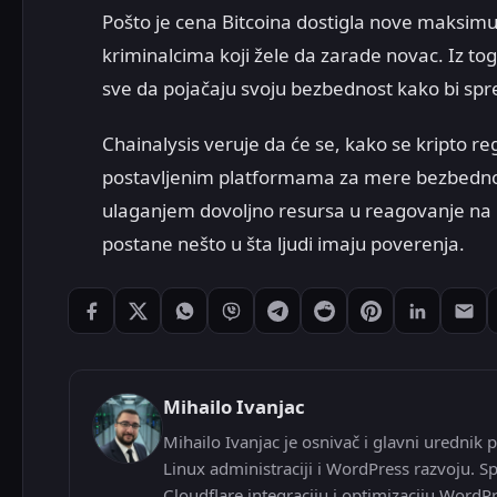
Pošto je cena Bitcoina dostigla nove maksimum
kriminalcima koji žele da zarade novac. Iz tog
sve da pojačaju svoju bezbednost kako bi spr
Chainalysis veruje da će se, kako se kripto reg
postavljenim platformama za mere bezbednos
ulaganjem dovoljno resursa u reagovanje na 
postane nešto u šta ljudi imaju poverenja.
Podeli: Facebook
Podeli: X
Podeli: WhatsApp
Podeli: Viber
Podeli: Telegram
Podeli: Reddit
Podeli: Pintere
Podeli: L
Pode
Mihailo Ivanjac
Mihailo Ivanjac je osnivač i glavni urednik p
Linux administraciji i WordPress razvoju. Sp
Cloudflare integraciju i optimizaciju WordP