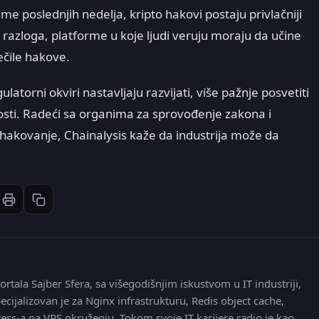
e poslednjih nedelja, kripto hakovi postaju privlačniji
 razloga, platforme u koje ljudi veruju moraju da učine
ečile hakove.
ulatorni okviri nastavljaju razvijati, više pažnje posvetiti
ti. Radeći sa organima za sprovođenje zakona i
hakovanje, Chainalysis kaže da industrija može da
Štampaj članak
Kopiraj link
st
inkedIn
li: Email
ortala Sajber Sfera, sa višegodišnjim iskustvom u IT industriji,
ecijalizovan je za Nginx infrastrukturu, Redis object cache,
ress-a na VPS okruženju. Tokom svoje IT karijere radio je kao