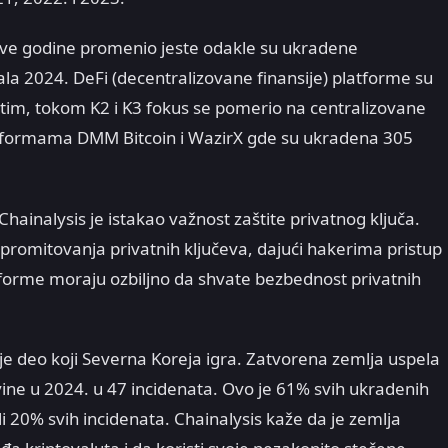
 ove godine promenio jeste odakle su ukradene
ala 2024. DeFi (decentralizovane finansije) platforme su
tim, tokom K2 i K3 fokus se pomerio na centralizovane
platformama DMM Bitcoin i WazirX gde su ukradena 305
hainalysis je istakao važnost zaštite privatnog ključa.
omitovanja privatnih ključeva, dajući hakerima pristup
tforme moraju ozbiljno da shvate bezbednost privatnih
je deo koji Severna Koreja igra. Zatvorena zemlja uspela
vine u 2024. u 47 incidenata. Ovo je 61% svih ukradenih
ili 20% svih incidenata. Chainalysis kaže da je zemlja