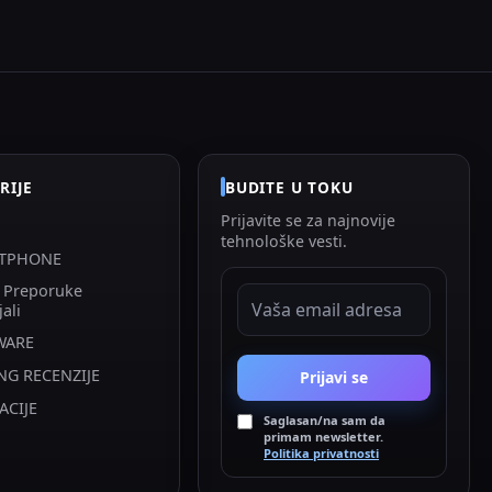
RIJE
BUDITE U TOKU
Prijavite se za najnovije
tehnološke vesti.
TPHONE
i Preporuke
EMAIL ADRESA
jali
WARE
NG RECENZIJE
Prijavi se
ACIJE
Saglasan/na sam da
primam newsletter.
Politika privatnosti