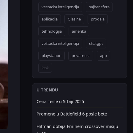
vestacka inteligencija
sajber sfera
aplikacija
Glasine
prodaja
tehnologija
amerika
veštačka inteligencija
chatgpt
playstation
privatnost
app
leak
U TRENDU
Cena Tesle u Srbiji 2025
Promene u Battlefield 6 posle bete
Hitman dobija Eminem crossover misiju