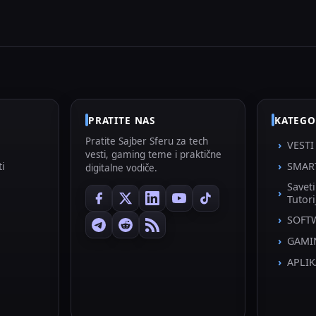
PRATITE NAS
KATEGO
Pratite Sajber Sferu za tech
VESTI
vesti, gaming teme i praktične
ti
SMAR
digitalne vodiče.
Savet
Tutori
SOFT
GAMI
APLIK