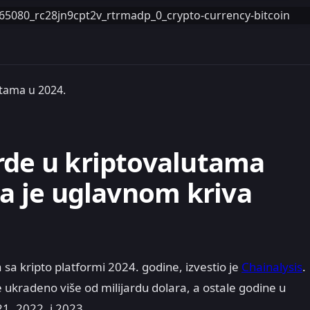
utama u 2024.
rde u kriptovalutama
ta je uglavnom kriva
sa kripto platformi 2024. godine, izvestio je
Chainalysis
.
je ukradeno više od milijardu dolara, a ostale godine u
1, 2022. i 2023.