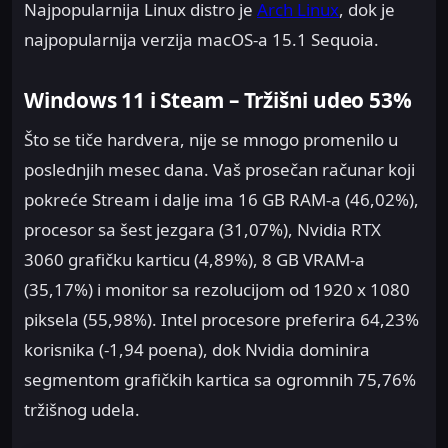
Najpopularnija Linux distro je
Arch Linux
, dok je
najpopularnija verzija macOS-a 15.1 Sequoia.
Windows 11 i Steam – Tržišni udeo 53%
Što se tiče hardvera, nije se mnogo promenilo u
poslednjih mesec dana. Vaš prosečan računar koji
pokreće Stream i dalje ima 16 GB RAM-a (46,02%),
procesor sa šest jezgara (31,07%), Nvidia RTX
3060 grafičku karticu (4,89%), 8 GB VRAM-a
(35,17%) i monitor sa rezolucijom od 1920 x 1080
piksela (55,98%). Intel procesore preferira 64,23%
korisnika (-1,94 poena), dok Nvidia dominira
segmentom grafičkih kartica sa ogromnih 75,76%
tržišnog udela.