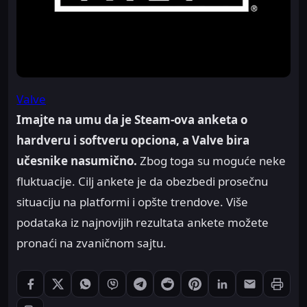
Valve
Imajte na umu da je Steam-ova anketa o
hardveru i softveru opciona, a Valve bira
učesnike nasumično.
Zbog toga su moguće neke
fluktuacije. Cilj ankete je da obezbedi prosečnu
situaciju na platformi i opšte trendove. Više
podataka iz najnovijih rezultata ankete možete
pronaći na zvaničnom sajtu.
Štampaj
Podeli: Facebook
Podeli: X
Podeli: WhatsApp
Podeli: Viber
Podeli: Telegram
Podeli: Reddit
Podeli: Pinterest
Podeli: LinkedIn
Podeli: Ema