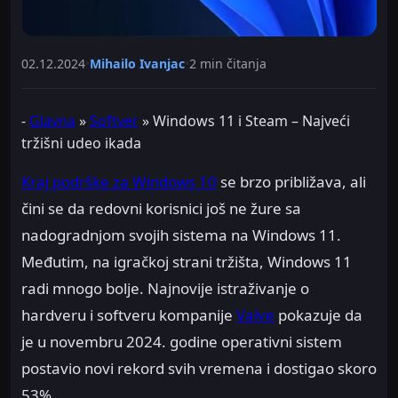
02.12.2024
•
Mihailo Ivanjac
•
2 min čitanja
-
Glavna
»
Softver
»
Windows 11 i Steam – Najveći
tržišni udeo ikada
Kraj podrške za Windows 10
se brzo približava, ali
čini se da redovni korisnici još ne žure sa
nadogradnjom svojih sistema na Windows 11.
Međutim, na igračkoj strani tržišta, Windows 11
radi mnogo bolje. Najnovije istraživanje o
hardveru i softveru kompanije
Valve
pokazuje da
je u novembru 2024. godine operativni sistem
postavio novi rekord svih vremena i dostigao skoro
53%.