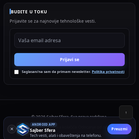
BUDITE U TOKU
Prijavite se za najnovije tehnološke vesti.
EMAIL ADRESA
Prijavi se
Saglasan/na sam da primam newsletter.
Politika privatnosti
↑
© 2026 Sajber Sfera. Sva prava zadržana.
ANDROID APP
Politika privatnosti
Politika kolačića
Odricanje od odgovornosti
•
•
×
Preuzmi
Sajber Sfera
Tech vesti, alati i obaveštenja na telefonu.