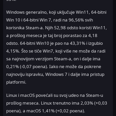
Windows generalno, koji uključuje Win11, 64-bitni
Win 10 i 64-bitni Win 7, radi na 96,56% svih
korisnika Steam-a. Njih 52,98 odsto koristi Win11,
a prošlog meseca je taj broj porastao za 4,18
odsto. 64-bitni Win10 je pao na 43,31% i izgubio
4,15%. Što se tiče Win7, koji više ne može da radi
sa najnovijom verzijom Steam-a, on i dalje ima
0,21% (-0,07 poena). Iako ne može da pokrene
najnoviju ispravku, Windows 7 i dalje ima pristup
platformi.
Linux i macOS povećali su svoj udeo na Steam-u
prošlog meseca. Linux trenutno ima 2,03% (+0,03
poena), a macOS 1,41% (+0,02 poena).