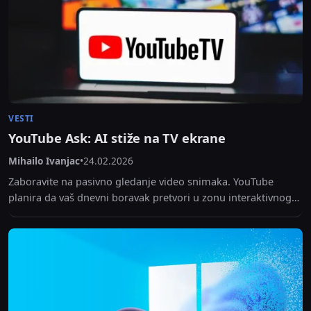
VESTI
YouTube Ask: AI stiže na TV ekrane
Mihailo Ivanjac
•
24.02.2026
Zaboravite na pasivno gledanje video snimaka. YouTube
planira da vaš dnevni boravak pretvori u zonu interaktivnog
učenja i zabave. Zahvaljujući integraciji veštačke inteligencije
(Gemini),...