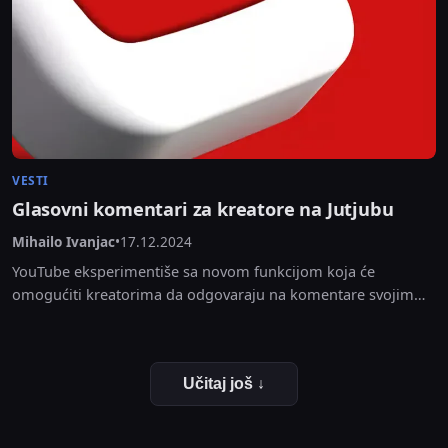
VESTI
Glasovni komentari za kreatore na Jutjubu
Mihailo Ivanjac
•
17.12.2024
YouTube eksperimentiše sa novom funkcijom koja će
omogućiti kreatorima da odgovaraju na komentare svojim
glasom. Ovo bi interakcije učinilo ličnim i zanimljivijim.
YouTube je...
Učitaj još ↓