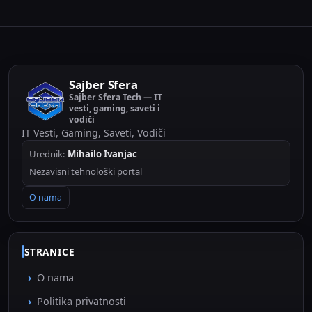
Sajber Sfera
Sajber Sfera Tech — IT
vesti, gaming, saveti i
vodiči
IT Vesti, Gaming, Saveti, Vodiči
Urednik:
Mihailo Ivanjac
Nezavisni tehnološki portal
O nama
STRANICE
O nama
Politika privatnosti