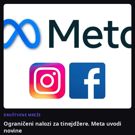
DRUŠTVENE MREŽE
Ograničeni nalozi za tinejdžere. Meta uvodi
novine