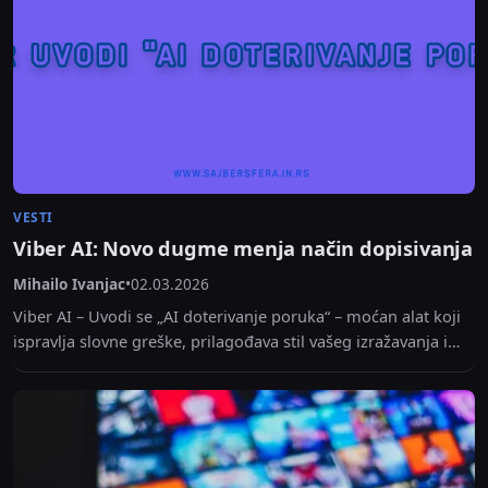
VESTI
Viber AI: Novo dugme menja način dopisivanja
Mihailo Ivanjac
•
02.03.2026
Viber AI – Uvodi se „AI doterivanje poruka“ – moćan alat koji
ispravlja slovne greške, prilagođava stil vašeg izražavanja i
prevodi poruke u realnom...