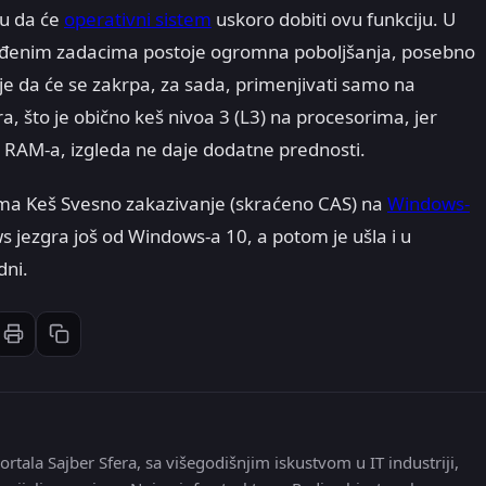
u da će
operativni sistem
uskoro dobiti ovu funkciju. U
đenim zadacima postoje ogromna poboljšanja, posebno
 da će se zakrpa, za sada, primenjivati samo na
a, što je obično keš nivoa 3 (L3) na procesorima, jer
 RAM-a, izgleda ne daje dodatne prednosti.
ima Keš Svesno zakazivanje (skraćeno CAS) na
Windows-
ws jezgra još od Windows-a 10, a potom je ušla i u
dni.
Štampaj članak
Kopiraj link
st
inkedIn
li: Email
ortala Sajber Sfera, sa višegodišnjim iskustvom u IT industriji,