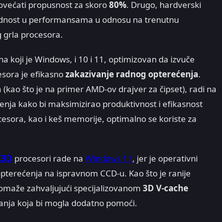
ovećati propusnost za skoro
80%
. Drugo, hardverski
prednost u performansama u odnosu na trenutnu
grla procesora.
a koji je Windows, i 10 i 11, optimizovan da izvuče
esora je efikasno
zakazivanje radnog opterećenja
.
kao što je na primer AMD-ov drajver za čipset), radi na
́enja kako bi maksimizirao produktivnost i efikasnost
rocesora, kao i keš memorije, optimalno se koriste za
X3D
procesori rade na
Windows 11
, jer je operativni
opterećenja na ispravnom CCD-u. Kao što je ranije
omaže zahvaljujući specijalizovanom
3D V-cache
anja koja bi mogla dodatno pomoći.