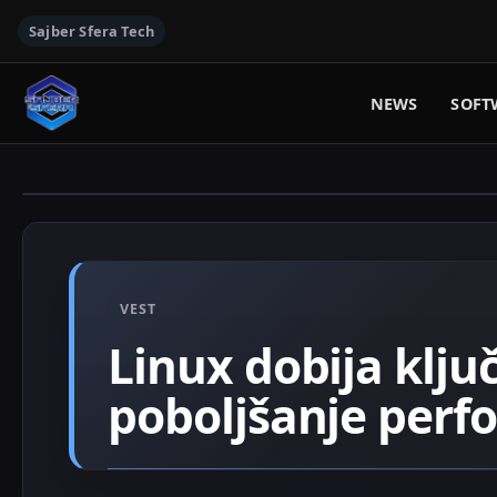
Sajber Sfera Tech
NEWS
SOFT
VEST
Linux dobija klju
poboljšanje perf