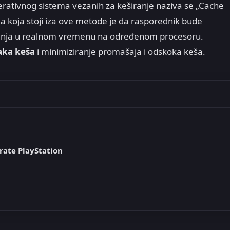
rativnog sistema vezanih za keširanje naziva se „Cache
ja koja stoji iza ove metode je da rasporednik bude
ćenja u realnom vremenu na određenom procesoru.
aka keša
i minimiziranje promašaja i odskoka keša.
rate PlayStation