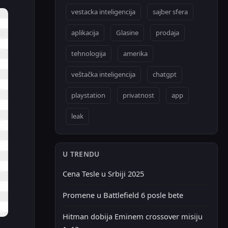
vestacka inteligencija
sajber sfera
aplikacija
Glasine
prodaja
tehnologija
amerika
veštačka inteligencija
chatgpt
playstation
privatnost
app
leak
U TRENDU
Cena Tesle u Srbiji 2025
Promene u Battlefield 6 posle bete
Hitman dobija Eminem crossover misiju