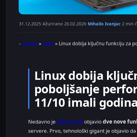
31.12.2025
•
Ažurirano
20.02.2026
•
Mihailo Ivanjac
•
2 min č
-
Glavna
»
Vesti
»
Linux dobija ključnu funkciju za 
Linux dobija ključ
poboljšanje perf
11/10 imali godi
Nedavno je
Majkrosoft
objavio
dve nove fun
servere. Prvo, tehnološki gigant je objavio d