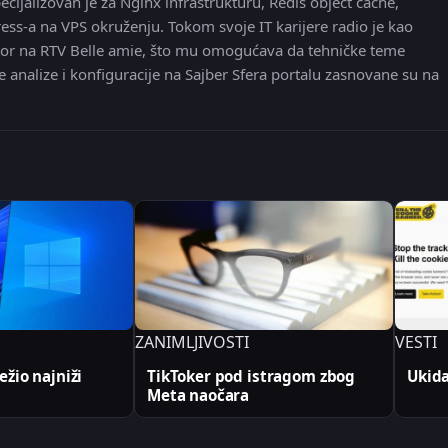
ecijalizovan je za Nginx infrastrukturu, Redis object cache,
ress-a na VPS okruženju. Tokom svoje IT karijere radio je kao
 editor na RTV Belle amie, što mu omogućava da tehničke teme
e analize i konfiguracije na Sajber Sfera portalu zasnovane su na
ZANIMLJIVOSTI
VESTI
žio najniži
TikToker pod istragom zbog
Ukida
Meta naočara