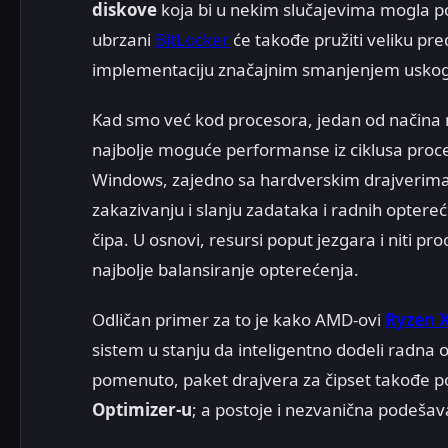
diskove
koja bi u nekim slučajevima mogla p
ubrzani
BitLocker
će takođe pružiti veliku 
implementaciju značajnim smanjenjem uskog 
Kad smo već kod procesora, jedan od načina n
najbolje moguće performanse iz ciklusa proc
Windows, zajedno sa hardverskim drajverima (
zakazivanju i slanju zadataka i radnih opterec
čipa. U osnovi, resursi poput jezgara i niti p
najbolje balansiranje opterećenja.
Odličan primer za to je kako AMD-ovi
Ryzen 
sistem u stanju da inteligentno dodeli radna 
pomenuto, paket drajvera za čipset takođe p
Optimizer-u
; a postoje i nezvanična podešav