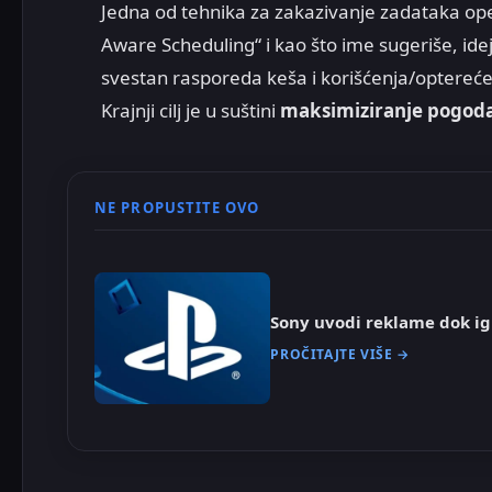
Jedna od tehnika za zakazivanje zadataka ope
Aware Scheduling“ i kao što ime sugeriše, ide
svestan rasporeda keša i korišćenja/optere
Krajnji cilj je u suštini
maksimiziranje pogod
NE PROPUSTITE OVO
Sony uvodi reklame dok ig
PROČITAJTE VIŠE →