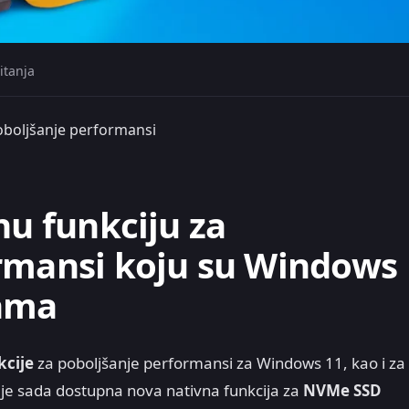
itanja
poboljšanje performansi
nu funkciju za
ormansi koju su Windows
nama
kcije
za poboljšanje performansi za Windows 11, kao i za
a je sada dostupna nova nativna funkcija za
NVMe SSD