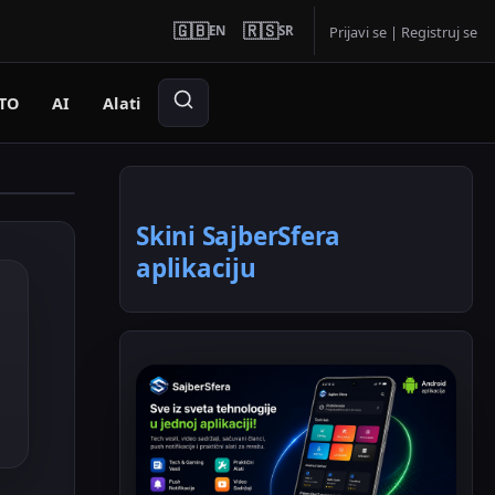
🇬🇧
🇷🇸
EN
SR
Prijavi se
|
Registruj se
TO
AI
Alati
Skini SajberSfera
aplikaciju