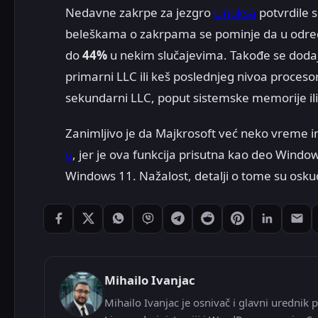
Nedavne zakrpe za jezgro
Linuksa
potvrdile s
beleškama o zakrpama se pominje da u odre
do
44%
u nekim slučajevima. Takođe se dodaje
primarni LLC ili keš poslednjeg nivoa procesor
sekundarni LLC, poput sistemske memorije ili
Zanimljivo je da Majkrosoft već neko vreme 
u
, jer je ova funkcija prisutna kao deo Windo
Windows 11. Nažalost, detalji o tome su osku
Podeli: Facebook
Podeli: X
Podeli: WhatsApp
Podeli: Viber
Podeli: Telegram
Podeli: Reddit
Podeli: Pintere
Podeli: L
Pode
Mihailo Ivanjac
Mihailo Ivanjac je osnivač i glavni urednik p