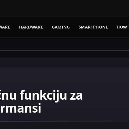
WARE
HARDWARE
GAMING
SMARTPHONE
HOW 
čnu funkciju za
ormansi