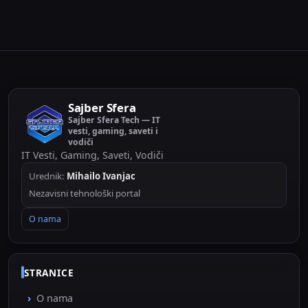
Sajber Sfera
Sajber Sfera Tech — IT
vesti, gaming, saveti i
vodiči
IT Vesti, Gaming, Saveti, Vodiči
Urednik:
Mihailo Ivanjac
Nezavisni tehnološki portal
O nama
STRANICE
O nama