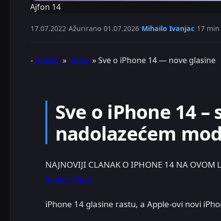
Ajfon 14
17.07.2022
•
Ažurirano
01.07.2026
•
Mihailo Ivanjac
•
17 min 
-
Glavna
»
mixxa
»
Sve o iPhone 14 — nove glasine
Sve o iPhone 14 –
nadolazećem mod
NAJNOVIJI CLANAK O IPHONE 14 NA OVOM L
Sajber Sfera
iPhone 14 glasine rastu, a Apple-ovi novi iPh