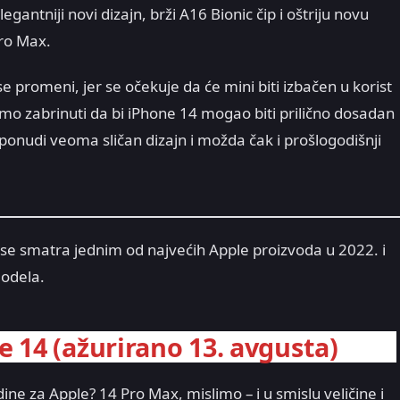
gantniji novi dizajn, brži A16 Bionic čip i oštriju novu
ro Max.
 promeni, jer se očekuje da će mini biti izbačen u korist
mo zabrinuti da bi iPhone 14 mogao biti prilično dosadan
onudi veoma sličan dizajn i možda čak i prošlogodišnji
 se smatra jednim od najvećih Apple proizvoda u 2022. i
modela.
e 14 (
ažurirano 13. avgusta
)
dine za Apple? 14 Pro Max, mislimo – i u smislu veličine i