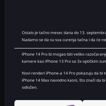
Ostalo je tačno mesec dana do 13. septembra 
Nadamo se da su sva curenja tačna i da će nesta
iPhone 14 Pro bi mogao biti veliko razočaranje
kamere kao iPhone 13 Pro sa 3x optičkim z
Novi renderi iPhone-a 14 Pro pokazuju da bi 
iPhone 14 Max navodno kasni, što znači da bi 
odložen.