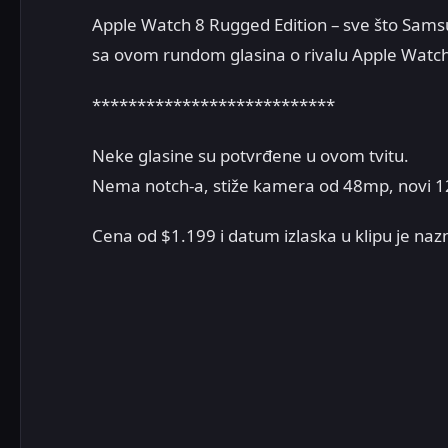
Apple Watch 8 Rugged Edition – sve što Sam
sa ovom rundom glasina o rivalu Apple Watch
***************************
Neke glasine su potvrđene u ovom tvitu.
Nema notch-a, stiže kamera od 48mp, novi 12
Cena od $1.199 i datum izlaska u klipu je na