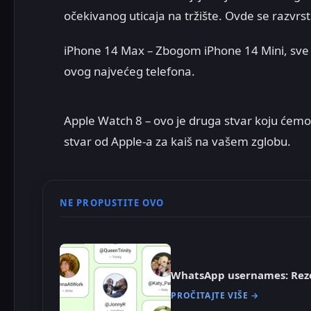
očekivanog uticaja na tržište. Ovde se razvrs
iPhone 14 Max – Zbogom iPhone 14 Mini, sve j
ovog najvećeg telefona.
Apple Watch 8 – ovo je druga stvar koju ć
stvar od Apple-a za kaiš na vašem zglobu.
NE PROPUSTITE OVO
WhatsApp usernames: Rez
PROČITAJTE VIŠE →