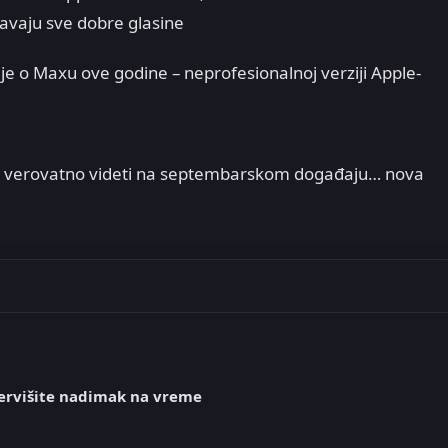
tavaju sve dobre glasine
e o Maxu ove godine – neprofesionalnoj verziji Apple-
emo verovatno videti na septembarskom događaju… nova
ervišite nadimak na vreme