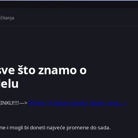
čitanja
 sve što znamo o
elu
INKU!!!!—>
iPhone 14 datum izlaska, dizajn, cena… ⋆
one-i mogli bi doneti najveće promene do sada.