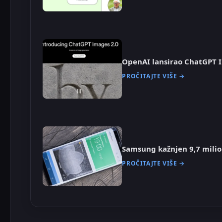
OpenAI lansirao ChatGPT 
PROČITAJTE VIŠE →
Samsung kažnjen 9,7 milio
PROČITAJTE VIŠE →