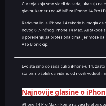
Curenja koja smo videli do sada, ukazuju na ele
glavnu kameru od 48 MP za iPhone 14 Pro i P
Redovna linija iPhone 14 takođe bi mogla da se
novog 6,7-inčnog iPhone 14 Max. Ali takođe s
u poređenju sa profesionalcima, jer može da p
A15 Bionic čip.
Evo šta smo do sada čuli o iPhone-u 14, zašto
šta bismo želeli da vidimo od novih vodećih 
Najnovije glasine o iPhon
iPhone 14 Pro Max – koji je najveći telefon go