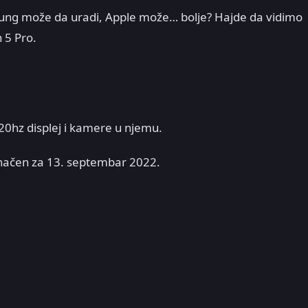
sung može da uradi, Apple može… bolje? Hajde da vidimo
 5 Pro.
0hz displej i kamere u njemu.
značen za 13. septembar 2022.