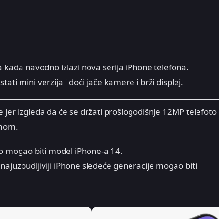
kada navodno izlazi nova serija iPhone telefona.
ti mini verzija i doći jače kamere i brži displej.
 jer izgleda da će se držati prošlogodišnje 12MP telefoto
umom.
to mogao biti model iPhone-a 14.
najuzbudljiviji iPhone sledeće generacije mogao biti