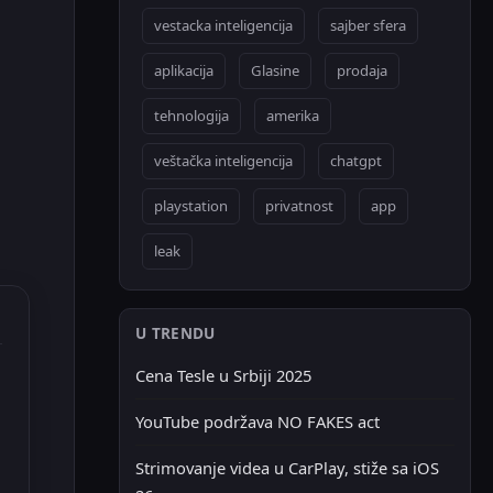
vestacka inteligencija
sajber sfera
aplikacija
Glasine
prodaja
tehnologija
amerika
veštačka inteligencija
chatgpt
playstation
privatnost
app
leak
U TRENDU
Cena Tesle u Srbiji 2025
YouTube podržava NO FAKES act
Strimovanje videa u CarPlay, stiže sa iOS