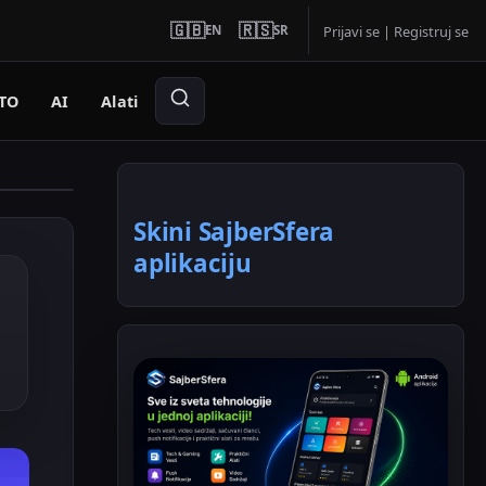
🇬🇧
🇷🇸
EN
SR
Prijavi se
|
Registruj se
TO
AI
Alati
Skini SajberSfera
aplikaciju