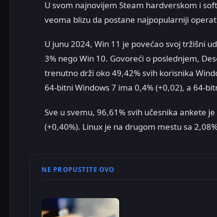
U svom najnovijem Steam hardverskom i softv
veoma blizu da postane najpopularniji operat
U junu 2024, Win 11 je povećao svoj tržišni u
3% nego Win 10. Govoreći o poslednjem, Deset
trenutno drži oko 49,42% svih korisnika Windo
64-bitni Windows 7 ima 0,4% (+0,02), a 64-bi
Sve u svemu, 96,61% svih učesnika ankete je i
(+0,40%). Linux je na drugom mestu sa 2,08% (
NE PROPUSTITE OVO