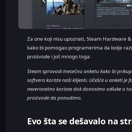
Za one koji nisu upoznati, Steam Hardware &
kako bi pomogao programerima da bolje razume
proizvode i još mnogo toga:
Steam sprovodi mesečnu anketu kako bi prikupi
softvera koriste naši klijenti. Učešće u anketi j
neverovatno korisne dok donosimo odluke o tom
proizvode da ponudimo.
Evo šta se dešavalo na st