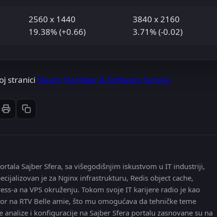
2560 x 1440
3840 x 2160
19.38% (+0.66)
3.71% (-0.02)
j stranici
Steam Hardwer & Software Survey.
Štampaj članak
Kopiraj link
st
inkedIn
li: Email
ortala Sajber Sfera, sa višegodišnjim iskustvom u IT industriji,
ecijalizovan je za Nginx infrastrukturu, Redis object cache,
ress-a na VPS okruženju. Tokom svoje IT karijere radio je kao
 editor na RTV Belle amie, što mu omogućava da tehničke teme
e analize i konfiguracije na Sajber Sfera portalu zasnovane su na