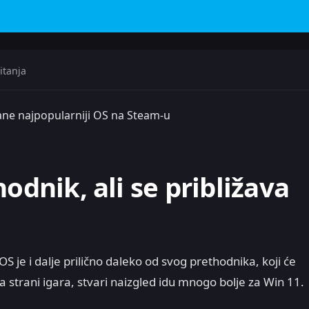
itanja
ane najpopularniji OS na Steam-u
odnik, ali se približava
 je i dalje prilično daleko od svog prethodnika, koji će
 strani igara, stvari naizgled idu mnogo bolje za Win 11.