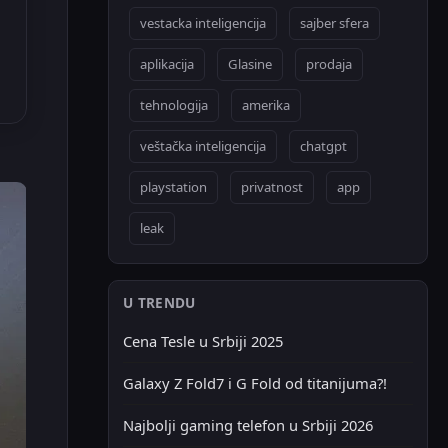
vestacka inteligencija
sajber sfera
aplikacija
Glasine
prodaja
tehnologija
amerika
veštačka inteligencija
chatgpt
playstation
privatnost
app
leak
U TRENDU
Cena Tesle u Srbiji 2025
Galaxy Z Fold7 i G Fold od titanijuma?!
Najbolji gaming telefon u Srbiji 2026