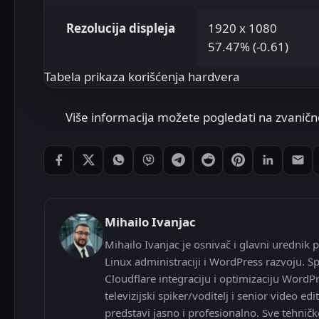
Rezolucija displeja
1920 x 1080
57.47% (-0.61)
Tabela prikaza korišćenja hardvera
Više informacija možete pogledati na zvanično
Podeli: Facebook
Podeli: X
Podeli: WhatsApp
Podeli: Viber
Podeli: Telegram
Podeli: Reddit
Podeli: Pintere
Podeli: L
Pode
Mihailo Ivanjac
Mihailo Ivanjac je osnivač i glavni urednik p
Linux administraciji i WordPress razvoju. Sp
Cloudflare integraciju i optimizaciju WordP
televizijski spiker/voditelj i senior video
predstavi jasno i profesionalno. Sve tehničk