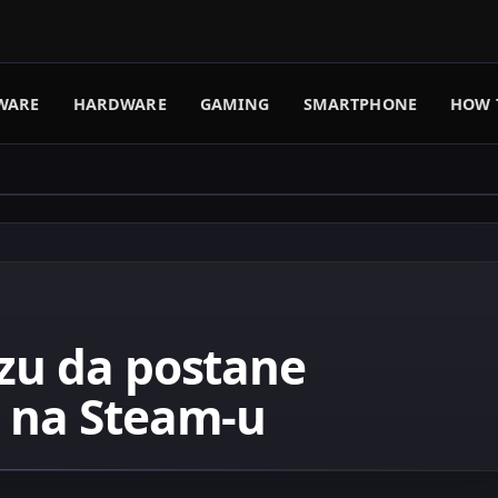
WARE
HARDWARE
GAMING
SMARTPHONE
HOW 
izu da postane
S na Steam-u