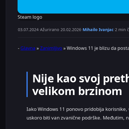
Steam logo
03.07.2024
•
Ažurirano
20.02.2026
•
Mihailo Ivanjac
•
2 min č
-
Glavna
»
Zanimljivo
»
Windows 11 je blizu da post
Nije kao svoj preth
velikom brzinom
Iako Windows 11 ponovo pridobija korisnike, OS
uskoro biti van zvanične podrške. Međutim, na