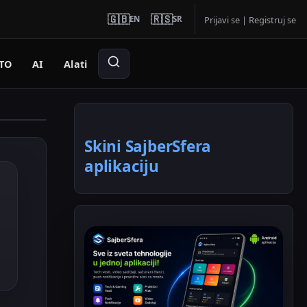
🇬🇧
🇷🇸
EN
SR
Prijavi se
|
Registruj se
TO
AI
Alati
Skini SajberSfera
aplikaciju