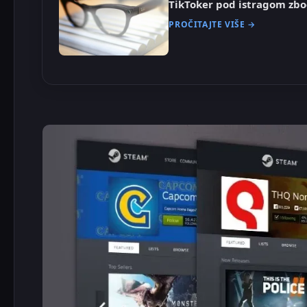
TikToker pod istragom zb
PROČITAJTE VIŠE →