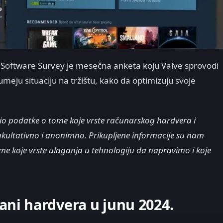
 Software Survey je mesečna anketa koju Valve sprovodi
ju situaciju na tržištu, kako da optimizuju svoje
o podatke o tome koje vrste računarskog hardvera i
e fakultativno i anonimno. Prikupljene informacije su nam
e koje vrste ulaganja u tehnologiju da napravimo i koje
rani hardvera u junu 2024.