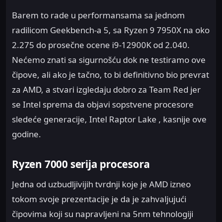
Barem to rade u performansama sa jednom
radilicom Geekbench-a 5, sa Ryzen 9 7950X na oko
2.275 do prosečne ocene i9-12900K od 2.040.
Nećemo znati sa sigurnošću dok ne testiramo ove
čipove, ali ako je tačno, to bi definitivno bio prevrat
za AMD, a stvari izgledaju dobro za Team Red jer
se Intel sprema da objavi sopstvene procesore
sledeće generacije, Intel Raptor Lake , kasnije ove
godine.
Ryzen 7000 serija procesora
Jedna od uzbudljivijih tvrdnji koje je AMD izneo
tokom svoje prezentacije je da je zahvaljujući
čipovima koji su napravljeni na 5nm tehnologiji