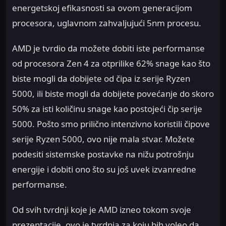
energetskoj efikasnosti sa ovom generacijom
procesora, uglavnom zahvaljujući 5nm procesu.
AMD je tvrdio da možete dobiti iste performanse
od procesora Zen 4 za otprilike 62% snage kao što
biste mogli da dobijete od čipa iz serije Ryzen
5000, ili biste mogli da dobijete povećanje do skoro
50% za isti količinu snage kao postojeći čip serije
5000. Pošto smo prilično intenzivno koristili čipove
serije Ryzen 5000, ovo nije mala stvar. Možete
podesiti sistemske postavke na nižu potrošnju
energije i dobiti ono što su još uvek izvanredne
performanse.
Od svih tvrdnji koje je AMD izneo tokom svoje
prezentacije, ovo je tvrdnja za koju bih voleo da