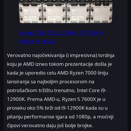
Ryzen 7000 CPU 5 7600X, 7 7700X, 9
7900X, 9 7950X
Verovatno najočekivanija (i impresivna) tvrdnja
koju je AMD izneo tokom prezentacije došla je
kada je uporedio celu AMD Ryzen 7000 liniju
lansiranja sa najboljim procesorom na
potrošačkom tržištu trenutno, Intel Core i9-
12900K. Prema AMD-u, Ryzen 5 7600X je u
proseku oko 5% brži od i9-12900K kada su u
pitanju performanse igara od 1080p, a moćniji
čipovi verovatno daju još bolje brojke.