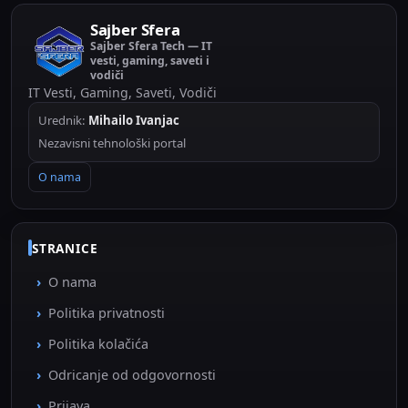
Sajber Sfera
Sajber Sfera Tech — IT
vesti, gaming, saveti i
vodiči
IT Vesti, Gaming, Saveti, Vodiči
Urednik:
Mihailo Ivanjac
Nezavisni tehnološki portal
O nama
STRANICE
O nama
Politika privatnosti
Politika kolačića
Odricanje od odgovornosti
Prijava