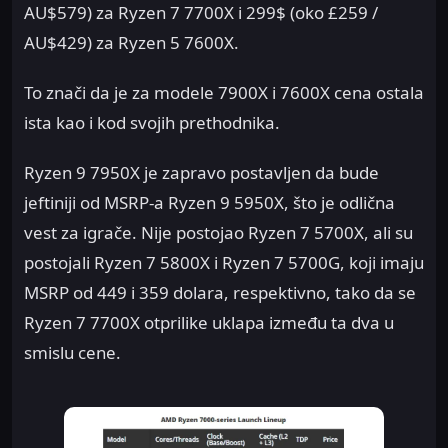
AU$579) za Ryzen 7 7700X i 299$ (oko £259 /
AU$429) za Ryzen 5 7600X.
To znači da je za modele 7900X i 7600X cena ostala
ista kao i kod svojih prethodnika.
Ryzen 9 7950X je zapravo postavljen da bude
jeftiniji od MSRP-a Ryzen 9 5950X, što je odlična
vest za igrače. Nije postojao Ryzen 7 5700X, ali su
postojali Ryzen 7 5800X i Ryzen 7 5700G, koji imaju
MSRP od 449 i 359 dolara, respektivno, tako da se
Ryzen 7 7700X otprilike uklapa između ta dva u
smislu cene.