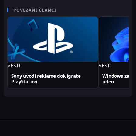
karijere radio je kao televizijski spiker/voditelj i
senior video editor na RTV Belle amie, što mu
POVEZANI ČLANCI
omogućava da tehničke teme predstavi jasno i
profesionalno. Sve tehničke analize i konfiguracije
na Sajber Sfera portalu zasnovane su na realnim
produkcionim implementacijama.
VESTI
VESTI
Sony uvodi reklame dok igrate
Windows zabele
PlayStation
udeo