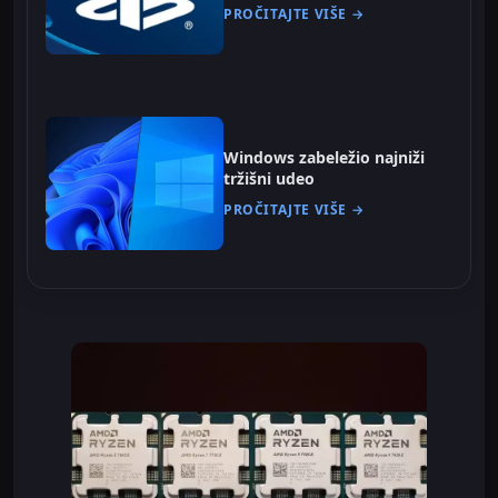
PROČITAJTE VIŠE →
Windows zabeležio najniži
tržišni udeo
PROČITAJTE VIŠE →