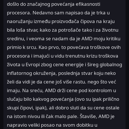
došlo do značajnog povećanja efikasnosti
procesora. Nedavno sam napisao da je trka u
naoružanju između proizvođača čipova na kraju
bila loša stvar, kako za potrošače tako i za životnu
sredinu, i veoma se nadam da je AMD moju kritiku
primio k srcu. Kao prvo, to povećava troškove ovih
procesora i imajući u vidu trenutnu krizu troškova
života u Evropi zbog cene energije i šireg globalnog
inflatornog okruženja, poslednja stvar koju neko
želi da vidi je da cene još više rastu. nego što već
imaju. Na sreću, AMD drži cene pod kontrolom u
slučaju bilo kakvog povećanja (ovo su ipak prilično
skupi čipovi, ipak), ali dobro sluti da su cene ostale
na istom nivou ili čak malo pale. Štaviše, AMD je
napravio veliki posao na svom dobitku u