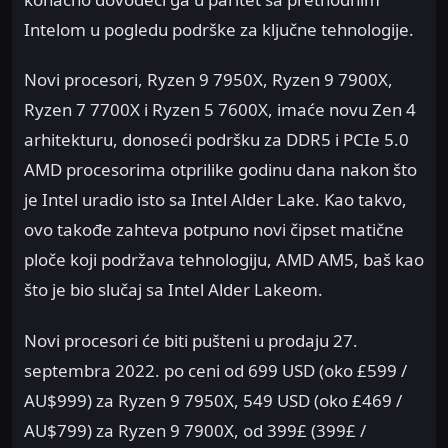
Intelom u pogledu podrške za ključne tehnologije.
Novi procesori, Ryzen 9 7950X, Ryzen 9 7900X,
Ryzen 7 7700X i Ryzen 5 7600X, imaće novu Zen 4
arhitekturu, donoseći podršku za DDR5 i PCIe 5.0
AMD procesorima otprilike godinu dana nakon što
je Intel uradio isto sa Intel Alder Lake. Kao takvo,
ovo takođe zahteva potpuno novi čipset matične
ploče koji podržava tehnologiju, AMD AM5, baš kao
što je bio slučaj sa Intel Alder Lakeom.
Novi procesori će biti pušteni u prodaju 27.
septembra 2022. po ceni od 699 USD (oko £599 /
AU$999) za Ryzen 9 7950X, 549 USD (oko £469 /
AU$799) za Ryzen 9 7900X, od 399£ (399£ /