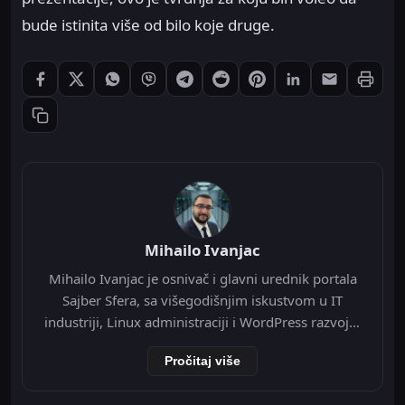
bude istinita više od bilo koje druge.
Štampaj
Podeli: Facebook
Podeli: X
Podeli: WhatsApp
Podeli: Viber
Podeli: Telegram
Podeli: Reddit
Podeli: Pinterest
Podeli: LinkedIn
Podeli: Ema
Kopiraj link
Mihailo Ivanjac
Mihailo Ivanjac je osnivač i glavni urednik portala
Sajber Sfera, sa višegodišnjim iskustvom u IT
industriji, Linux administraciji i WordPress razvoju.
Specijalizovan je za Nginx infrastrukturu, Redis
Pročitaj više
object cache, Cloudflare integraciju i optimizaciju
WordPress-a na VPS okruženju. Tokom svoje IT