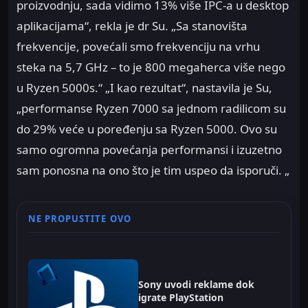
proizvodnju, sada vidimo 13% više IPC-a u desktop
aplikacijama“, rekla je dr Su. „Sa stanovišta
frekvencije, povećali smo frekvenciju na vrhu
steka na 5,7 GHz – to je 800 megaherca više nego
u Ryzen 5000s.“ „I kao rezultat“, nastavila je Su,
„performanse Ryzen 7000 sa jednom radilicom su
do 29% veće u poređenju sa Ryzen 5000. Ovo su
samo ogromna povećanja performansi i izuzetno
sam ponosna na ono što je tim uspeo da isporuči. „
NE PROPUSTITE OVO
Sony uvodi reklame dok
igrate PlayStation