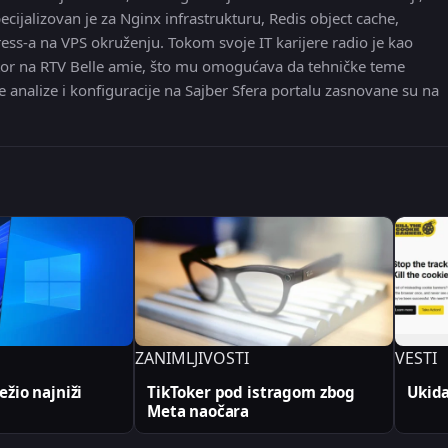
ecijalizovan je za Nginx infrastrukturu, Redis object cache,
ress-a na VPS okruženju. Tokom svoje IT karijere radio je kao
 editor na RTV Belle amie, što mu omogućava da tehničke teme
e analize i konfiguracije na Sajber Sfera portalu zasnovane su na
ZANIMLJIVOSTI
VESTI
žio najniži
TikToker pod istragom zbog
Ukida
Meta naočara