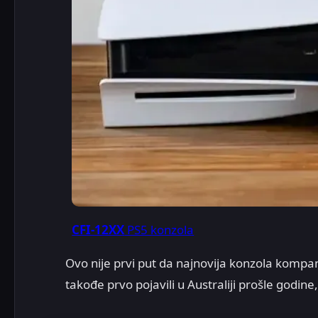
CFI-12XX
PS5 konzola
Ovo nije prvi put da najnovija konzola kompa
takođe prvo pojavili u Australiji prošle godine,