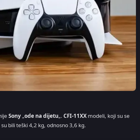
nije
Sony
„
ode na dijetu
„.
CFI-11XX
modeli, koji su se
 su bili teški 4,2 kg, odnosno 3,6 kg.