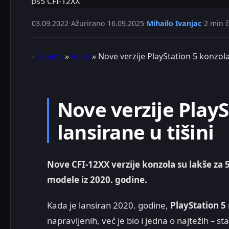
ps5 CFI-12XX
03.09.2022
•
Ažurirano
16.09.2025
•
Mihailo Ivanjac
•
2 min č
-
Glavna
»
Vesti
»
Nove verzije PlayStation 5 konzol
Nove verzije PlayS
lansirane u tišini
Nove CFI-12XX verzije konzola su lakše za
modele iz 2020. godine.
Kada je lansiran 2020. godine,
PlayStation 5
napravljenih, već je bio i jedna o najtežih – s