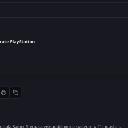
rate PlayStation
Štampaj članak
Kopiraj link
st
inkedIn
li: Email
ortala Sajber Sfera, sa višegodišnjim iskustvom u IT industriji,