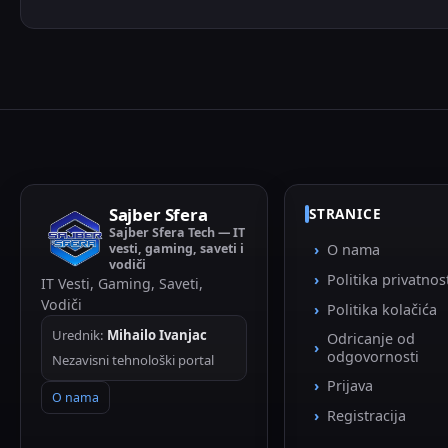
Sajber Sfera
STRANICE
Sajber Sfera Tech — IT
vesti, gaming, saveti i
O nama
vodiči
Politika privatnos
IT Vesti, Gaming, Saveti,
Vodiči
Politika kolačića
Urednik:
Mihailo Ivanjac
Odricanje od
odgovornosti
Nezavisni tehnološki portal
Prijava
O nama
Registracija