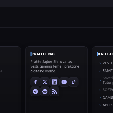
PRATITE NAS
KATEGO
Pratite Sajber Sferu za tech
VESTI
vesti, gaming teme i praktične
ti
SMAR
digitalne vodiče.
Savet
Tutori
SOFT
GAMI
APLIK