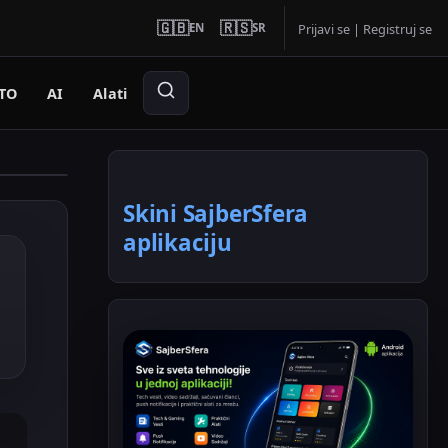
🇬🇧
🇷🇸
EN
SR
Prijavi se
|
Registruj se
TO
AI
Alati
Skini SajberSfera
aplikaciju