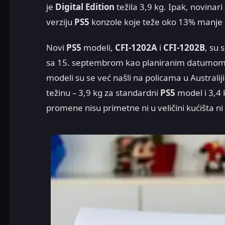
je
Digital Edition
težila 3,9 kg. Ipak, novinari
verziju
PS5
konzole koje teže oko 13% manje 
Novi
PS5
modeli,
CFI-1202A
i
CFI-1202B
, su 
sa 15. septembrom kao planiranim datumom po
modeli su se već našli na policama u Australi
težinu – 3,9 kg za standardni
PS5
model i 3,4 
promene nisu primetne ni u veličini kućišta 