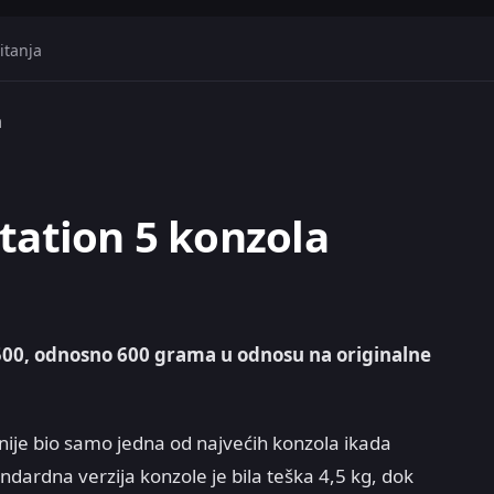
itanja
a
tation 5 konzola
 500, odnosno 600 grama u odnosu na originalne
nije bio samo jedna od najvećih konzola ikada
tandardna verzija konzole je bila teška 4,5 kg, dok