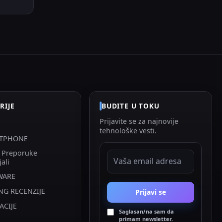
RIJE
BUDITE U TOKU
Prijavite se za najnovije
tehnološke vesti.
TPHONE
i Preporuke
EMAIL ADRESA
jali
WARE
NG RECENZIJE
Prijavi se
ACIJE
Saglasan/na sam da
primam newsletter.