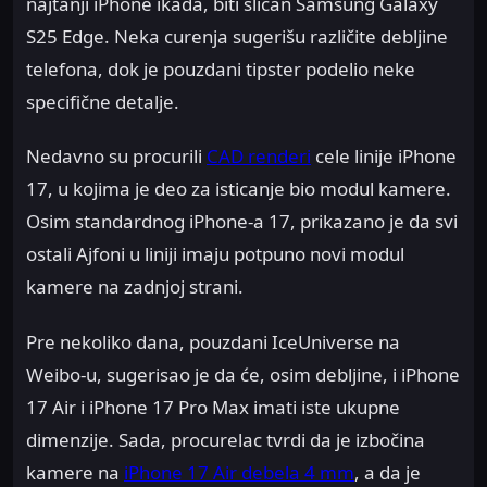
najtanji iPhone ikada, biti sličan Samsung Galaxy
S25 Edge. Neka curenja sugerišu različite debljine
telefona, dok je pouzdani tipster podelio neke
specifične detalje.
Nedavno su procurili
CAD renderi
cele linije iPhone
17, u kojima je deo za isticanje bio modul kamere.
Osim standardnog iPhone-a 17, prikazano je da svi
ostali Ajfoni u liniji imaju potpuno novi modul
kamere na zadnjoj strani.
Pre nekoliko dana, pouzdani IceUniverse na
Weibo-u, sugerisao je da će, osim debljine, i iPhone
17 Air i iPhone 17 Pro Max imati iste ukupne
dimenzije. Sada, procurelac tvrdi da je izbočina
kamere na
iPhone 17 Air debela 4 mm
, a da je