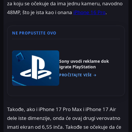
za koju se očekuje da ima jednu kameru, navodno
48MP, što je ista kao i onana
iPhone 16 Pro
.
NE PROPUSTITE OVO
Sony uvodi reklame dok
igrate PlayStation
PROČITAJTE VIŠE →
Takođe, ako i iPhone 17 Pro Max i iPhone 17 Air
dele iste dimenzije, onda će ovaj drugi verovatno
imati ekran od 6,55 inča. Takođe se očekuje da će