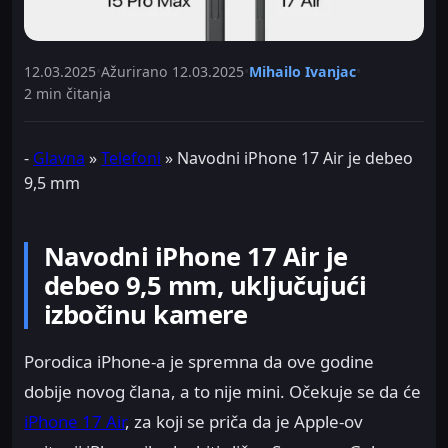
12.03.2025
•
Ažurirano
12.03.2025
•
Mihailo Ivanjac
•
2 min čitanja
-
Glavna
»
Telefoni
»
Navodni iPhone 17 Air je debeo
9,5 mm
Navodni iPhone 17 Air je
debeo 9,5 mm, uključujući
izbočinu kamere
Porodica iPhone-a je spremna da ove godine
dobije novog člana, a to nije mini. Očekuje se da će
iPhone 17 Air
, za koji se priča da je Apple-ov