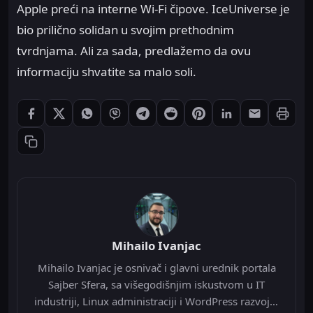
Apple preći na interne Wi-Fi čipove. IceUniverse je
bio prilično solidan u svojim prethodnim
tvrdnjama. Ali za sada, predlažemo da ovu
informaciju shvatite sa malo soli.
Štampaj
Podeli: Facebook
Podeli: X
Podeli: WhatsApp
Podeli: Viber
Podeli: Telegram
Podeli: Reddit
Podeli: Pinterest
Podeli: LinkedIn
Podeli: Ema
Kopiraj link
Mihailo Ivanjac
Mihailo Ivanjac je osnivač i glavni urednik portala
Sajber Sfera, sa višegodišnjim iskustvom u IT
industriji, Linux administraciji i WordPress razvoju.