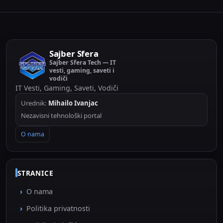
Sajber Sfera
Sajber Sfera Tech — IT
vesti, gaming, saveti i
vodiči
IT Vesti, Gaming, Saveti, Vodiči
Urednik:
Mihailo Ivanjac
Nezavisni tehnološki portal
O nama
STRANICE
O nama
Politika privatnosti