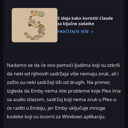
5 ideja kako koristiti Claude
za ključne zadatke
PROČITAJTE VIŠE →
Nadamo se da će ovo pomoći ljudima koji su otkrili
da neki od njihovih sadržaja više nemaju zvuk, ali i
zašto su neki sadržaji tiši od drugih. Na primer,
izgleda da Emby nema iste probleme koje Plex ima
sa audio izlazom, sadržaj koji nema zvuk u Plex-u
će raditi u Embiju, jer Emby uključuje mnoge
kodeke koji su izvorni za Windows aplikaciju.