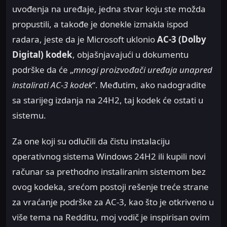
uvođenja na uređaje, jedna stvar koju ste možda
propustili, a takođe je donekle izmakla ispod
radara, jeste da je Microsoft uklonio
AC-3 (Dolby
Digital) kodek
, objašnjavajući u dokumentu
podrške da će „
mnogi proizvođači uređaja unapred
instalirati AC-3 kodek
“. Međutim, ako nadogradite
sa starijeg izdanja na 24H2, taj kodek će ostati u
sistemu.
Za one koji su odlučili da čistu instalaciju
operativnog sistema Windows 24H2 ili kupili novi
računar sa prethodno instaliranim sistemom bez
ovog kodeka, srećom postoji rešenje treće strane
za vraćanje podrške za AC-3, kao što je otkriveno u
više tema na Redditu, moj vodič je inspirisan ovim