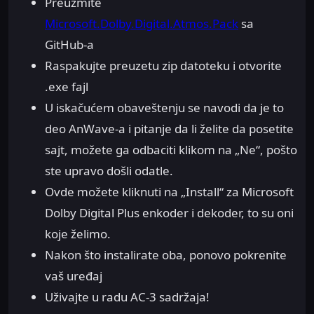
Preuzmite
Microsoft.Dolby.Digital.Atmos.Pack
sa
GitHub-a
Raspakujte preuzetu zip datoteku i otvorite
.exe fajl
U iskačućem obaveštenju se navodi da je to
deo AnWave-a i pitanje da li želite da posetite
sajt, možete ga odbaciti klikom na „Ne“, pošto
ste upravo došli odatle.
Ovde možete kliknuti na „Install“ za Microsoft
Dolby Digital Plus enkoder i dekoder, to su oni
koje želimo.
Nakon što instalirate oba, ponovo pokrenite
vaš uređaj
Uživajte u radu AC-3 sadržaja!