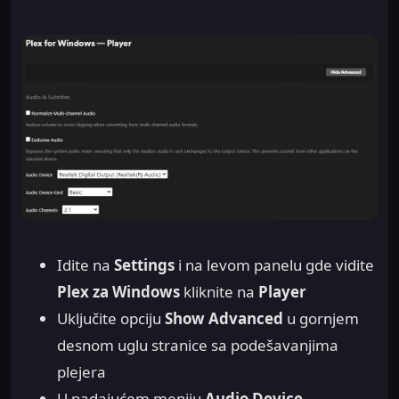
Idite na
Settings
i na levom panelu gde vidite
Plex za Windows
kliknite na
Player
Uključite opciju
Show Advanced
u gornjem
desnom uglu stranice sa podešavanjima
plejera
U padajućem meniju
Audio Device