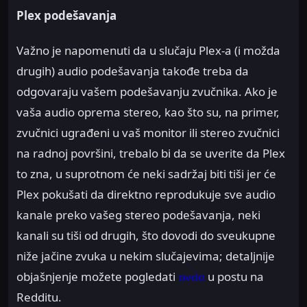
Plex podešavanja
Važno je napomenuti da u slučaju Plex-a (i možda
drugih) audio podešavanja takođe treba da
odgovaraju vašem podešavanju zvučnika. Ako je
vaša audio oprema stereo, kao što su, na primer,
zvučnici ugrađeni u vaš monitor ili stereo zvučnici
na radnoj površini, trebalo bi da se uverite da Plex
to zna, u suprotnom će neki sadržaj biti tiši jer će
Plex pokušati da direktno reprodukuje sve audio
kanale preko vašeg stereo podešavanja, neki
kanali su tiši od drugih, što dovodi do sveukupne
niže jačine zvuka u nekim slučajevima; detaljnije
objašnjenje možete pogledati
ovde
u postu na
Redditu.