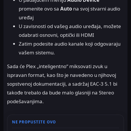
promenite ovo sa
Auto
na svoj stvarni audio
uređaj
U zavisnosti od vašeg audio uređaja, možete
odabrati osnovni, optički ili HDMI
Zatim podesite audio kanale koji odgovaraju
vašem sistemu.
Sada će Plex „inteligentno“ miksovati zvuk u
ispravan format, kao što je navedeno u njihovoj
sopstvenoj dokumentaciji, a sadržaj EAC-3 5.1 bi
takođe trebalo da bude malo glasniji na Stereo
podešavanjima.
NE PROPUSTITE OVO