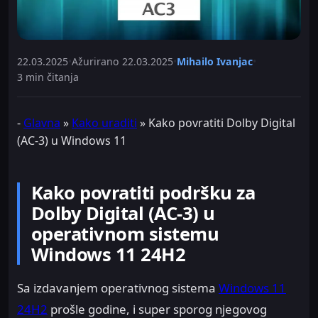
22.03.2025
•
Ažurirano
22.03.2025
•
Mihailo Ivanjac
•
3 min čitanja
-
Glavna
»
Kako uraditi
»
Kako povratiti Dolby Digital
(AC-3) u Windows 11
Kako povratiti podršku za
Dolby Digital (AC-3) u
operativnom sistemu
Windows 11 24H2
Sa izdavanjem operativnog sistema
Windows 11
24H2
prošle godine, i super sporog njegovog