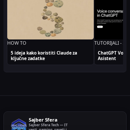
profesionalno. Sve tehničke analize i konfiguracije
na Sajber Sfera portalu zasnovane su na realnim
produkcionim implementacijama.
HOW TO
TUTORIJALI - SA
5 ideja kako koristiti Claude za
ChatGPT Voice:
ključne zadatke
Asistent
Sajber Sfera
Sajber Sfera Tech — IT
vesti, gaming, saveti i