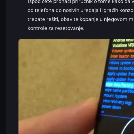
Ispod ćete pronaći priručnik o tome kako da 
od telefona do nosivih uređaja i igraćih kon
trebate rešiti, obavite kopanje u njegovom m
kontrole za resetovanje.