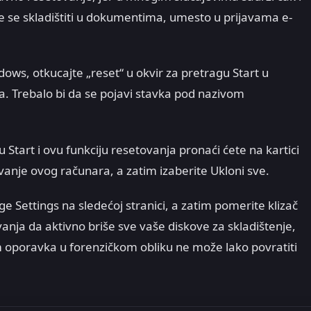
že se skladištiti u dokumentima, umesto u prijavama e-
ws, otkucajte „reset“ u okvir za pretragu Start u
 Trebalo bi da se pojavi stavka pod nazivom
 Start i ovu funkciju resetovanja pronaći ćete na kartici
vanje ovog računara, a zatim izaberite Ukloni sve.
e Settings na sledećoj stranici, a zatim pomerite klizač
anja da aktivno briše sve vaše diskove za skladištenje,
kom oporavka u forenzičkom obliku ne može lako povratiti