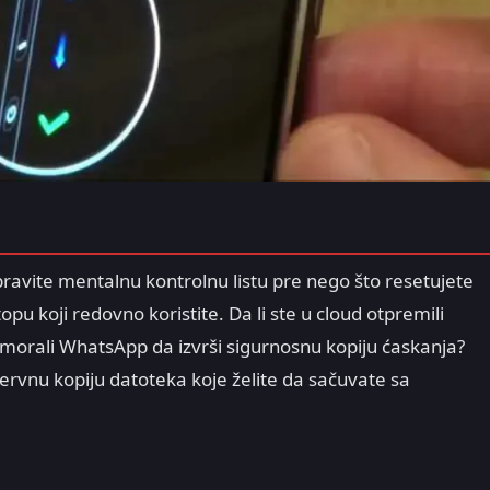
ravite mentalnu kontrolnu listu pre nego što resetujete
topu koji redovno koristite. Da li ste u cloud otpremili
primorali WhatsApp da izvrši sigurnosnu kopiju ćaskanja?
rezervnu kopiju datoteka koje želite da sačuvate sa