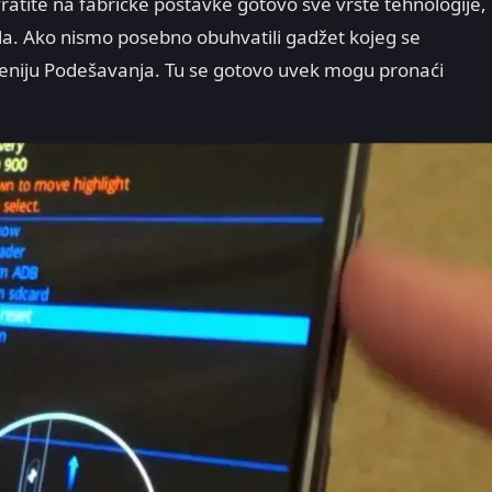
vratite na fabričke postavke gotovo sve vrste tehnologije,
zola. Ako nismo posebno obuhvatili gadžet kojeg se
eniju Podešavanja. Tu se gotovo uvek mogu pronaći