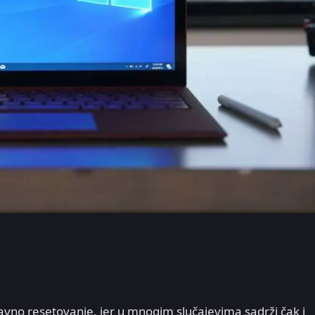
ravno resetovanje, jer u mnogim slučajevima sadrži čak i