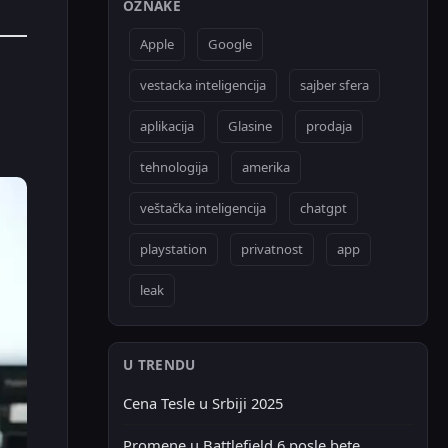
OZNAKE
Apple
Google
vestacka inteligencija
sajber sfera
aplikacija
Glasine
prodaja
tehnologija
amerika
veštačka inteligencija
chatgpt
playstation
privatnost
app
leak
U TRENDU
Cena Tesle u Srbiji 2025
Promene u Battlefield 6 posle bete