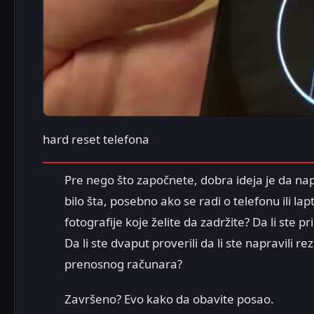
hard reset telefona
Pre nego što započnete, dobra ideja je da nap
bilo šta, posebno ako se radi o telefonu ili lap
fotografije koje želite da zadržite? Da li ste 
Da li ste dvaput proverili da li ste napravili 
prenosnog računara?
Završeno? Evo kako da obavite posao.