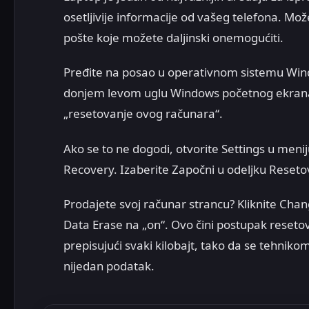
osetljivije informacije od vašeg telefona. Mo
pošte koje možete daljinski onemogućiti.
Pređite na posao u operativnom sistemu Windo
donjem levom uglu Windows početnog ekrana.
„resetovanje ovog računara“.
Ako se to ne dogodi, otvorite Settings u meniju
Recovery. Izaberite Započni u odeljku Reseto
Prodajete svoj računar strancu? Kliknite Chang
Data Erase na „on“. Ovo čini postupak resetov
prepisujući svaki kilobajt, tako da se tehni
nijedan podatak.