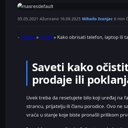
05.05.2021
•
Ažurirano
16.09.2025
•
Mihailo Ivanjac
•
6 min č
-
Glavna
»
Saveti
»
Kako obrisati telefon, laptop ili
Saveti kako očisti
prodaje ili poklanj
Uvek treba da resetujete bilo koji uređaj na 
strancu, prijatelju ili članu porodice. Ovo ne 
vraća u stanje koje biste pronašli prilikom p