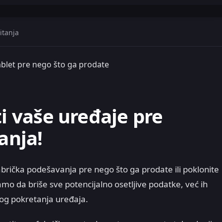
itanja
 tablet pre nego što ga prodate
ti vaše uređaje pre
anja!
fabrička podešavanja pre nego što ga prodate ili poklonite
samo da briše sve potencijalno osetljive podatke, već ih
rvog pokretanja uređaja.