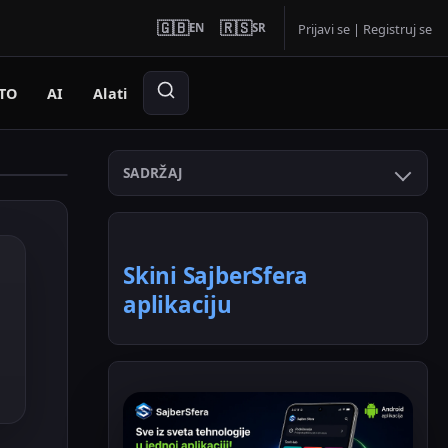
🇬🇧
🇷🇸
EN
SR
Prijavi se
|
Registruj se
TO
AI
Alati
SADRŽAJ
Skini SajberSfera
aplikaciju