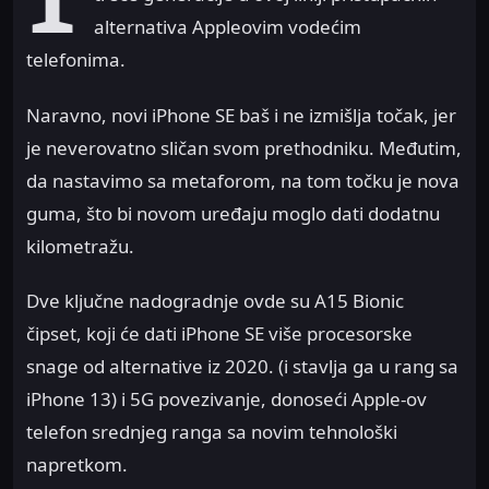
alternativa Appleovim vodećim
telefonima.
Naravno, novi iPhone SE baš i ne izmišlja točak, jer
je neverovatno sličan svom prethodniku. Međutim,
da nastavimo sa metaforom, na tom točku je nova
guma, što bi novom uređaju moglo dati dodatnu
kilometražu.
Dve ključne nadogradnje ovde su A15 Bionic
čipset, koji će dati iPhone SE više procesorske
snage od alternative iz 2020. (i stavlja ga u rang sa
iPhone 13) i 5G povezivanje, donoseći Apple-ov
telefon srednjeg ranga sa novim tehnološki
napretkom.