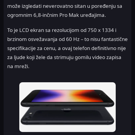
može izgledati neverovatno sitan u poređenju sa
ogromnim 6,8-inčnim Pro Mak uređajima.
To je LCD ekran sa rezolucijom od 750 x 1334 i
brzinom osvežavanja od 60 Hz – to nisu fantastične
specifikacije za cenu, a ovaj telefon definitivno nije
za ljude koji žele da strimuju gomilu video zapisa
na mreži.