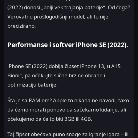
(2022) donosi „bolji vek trajanja baterije“. Od čega?
Verovatno prošlogodišnji model, ali to nije
precizirano.
Performanse i softver iPhone SE (2022).
iPhone SE (2022) dobija čipset iPhone 13, u A15
Bionic, pa očekujte slične brzine obrade i
optimizaciju baterije.
Šta je sa RAM-om? Apple to nikada ne navodi, tako
da ćemo morati ponovo da sačekamo kidanje, ali
očekujemo da će to biti 3GB ili 4GB.
Taj čipset obećava puno snage za igranje igara – ili