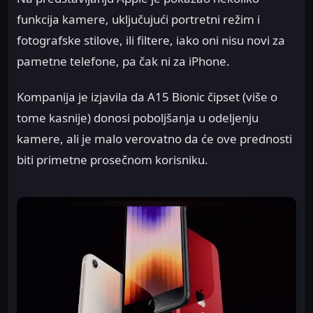
funkcija kamere, uključujući portretni režim i
fotografske stilove, ili filtere, iako oni nisu novi za
pametne telefone, pa čak ni za iPhone.
Kompanija je izjavila da A15 Bionic čipset (više o
tome kasnije) donosi poboljšanja u odeljenju
kamere, ali je malo verovatno da će ove prednosti
biti primetne prosečnom korisniku.