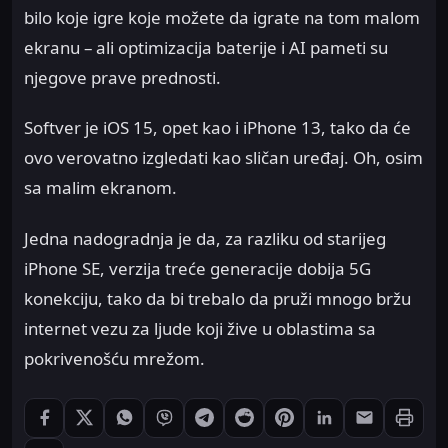
bilo koje igre koje možete da igrate na tom malom
ekranu – ali optimizacija baterije i AI pameti su
njegove prave prednosti.
Softver je iOS 15, opet kao i iPhone 13, tako da će
ovo verovatno izgledati kao sličan uređaj. Oh, osim
sa malim ekranom.
Jedna nadogradnja je da, za razliku od starijeg
iPhone SE, verzija treće generacije dobija 5G
konekciju, tako da bi trebalo da pruži mnogo bržu
internet vezu za ljude koji žive u oblastima sa
pokrivenošću mrežom.
Štampaj
Podeli: Facebook
Podeli: X
Podeli: WhatsApp
Podeli: Viber
Podeli: Telegram
Podeli: Reddit
Podeli: Pinterest
Podeli: LinkedIn
Podeli: Ema