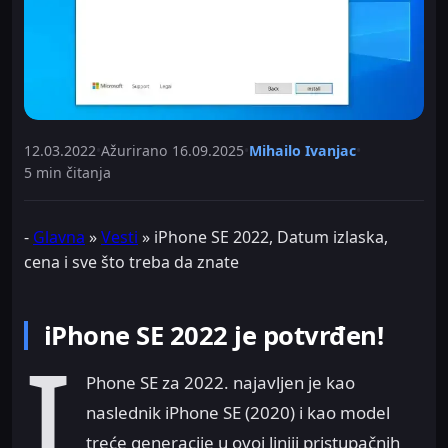
12.03.2022
•
Ažurirano
16.09.2025
•
Mihailo Ivanjac
•
5 min čitanja
-
Glavna
»
Vesti
»
iPhone SE 2022, Datum izlaska,
cena i sve što treba da znate
iPhone SE 2022 je potvrđen!
i
Phone SE za 2022. najavljen je kao
naslednik iPhone SE (2020) i kao model
treće generacije u ovoj liniji pristupačnih