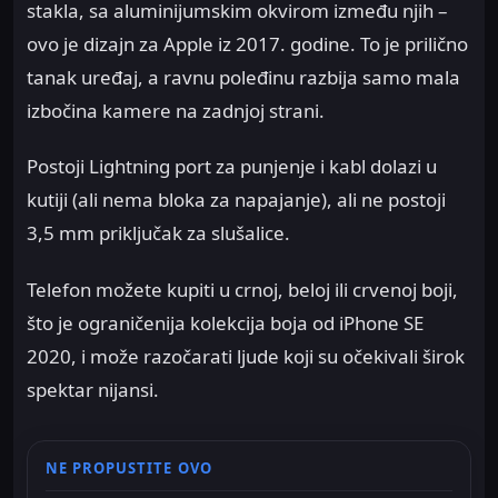
stakla, sa aluminijumskim okvirom između njih –
ovo je dizajn za Apple iz 2017. godine. To je prilično
tanak uređaj, a ravnu poleđinu razbija samo mala
izbočina kamere na zadnjoj strani.
Postoji Lightning port za punjenje i kabl dolazi u
kutiji (ali nema bloka za napajanje), ali ne postoji
3,5 mm priključak za slušalice.
Telefon možete kupiti u crnoj, beloj ili crvenoj boji,
što je ograničenija kolekcija boja od iPhone SE
2020, i može razočarati ljude koji su očekivali širok
spektar nijansi.
NE PROPUSTITE OVO