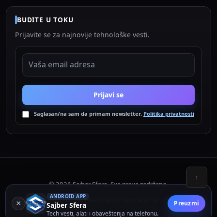
BUDITE U TOKU
Prijavite se za najnovije tehnološke vesti.
EMAIL ADRESA
Prijavi se
Saglasan/na sam da primam newsletter.
Politika privatnosti
↑
© 2026 Sajber Sfera. Sva prava zadržana.
ANDROID APP
Politika privatnosti
Politika kolačića
Odricanje od odgovornosti
•
•
×
Preuzmi
Sajber Sfera
Tech vesti, alati i obaveštenja na telefonu.