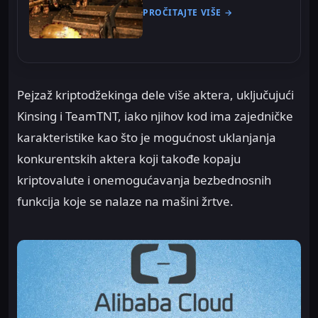
PROČITAJTE VIŠE →
Pejzaž kriptodžekinga dele više aktera, uključujući
Kinsing i TeamTNT, iako njihov kod ima zajedničke
karakteristike kao što je mogućnost uklanjanja
konkurentskih aktera koji takođe kopaju
kriptovalute i onemogućavanja bezbednosnih
funkcija koje se nalaze na mašini žrtve.