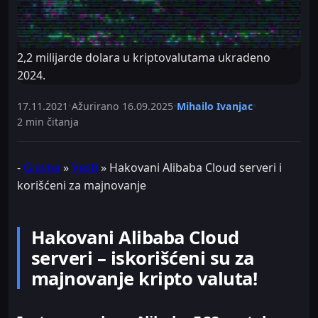
2,2 milijarde dolara u kriptovalutama ukradeno
2024.
17.11.2021
•
Ažurirano
16.09.2025
•
Mihailo Ivanjac
•
2 min čitanja
-
Glavna
»
Vesti
»
Hakovani Alibaba Cloud serveri i
korišćeni za majnovanje
Hakovani Alibaba Cloud
serveri – iskorišćeni su za
majnovanje kripto valuta!