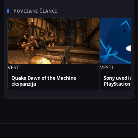
karijere radio je kao televizijski spiker/voditelj i
senior video editor na RTV Belle amie, što mu
POVEZANI ČLANCI
omogućava da tehničke teme predstavi jasno i
profesionalno. Sve tehničke analize i konfiguracije
na Sajber Sfera portalu zasnovane su na realnim
produkcionim implementacijama.
VESTI
VESTI
Quake Dawn of the Machine
Sony uvodi rek
ekspanzija
PlayStation