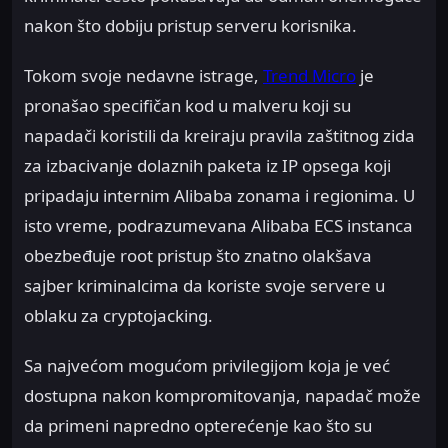
nakon što dobiju pristup serveru korisnika.
Tokom svoje nedavne istrage,
Trend Micro
je
pronašao specifičan kod u malveru koji su
napadači koristili da kreiraju pravila zaštitnog zida
za izbacivanje dolaznih paketa iz IP opsega koji
pripadaju internim Alibaba zonama i regionima. U
isto vreme, podrazumevana Alibaba ECS instanca
obezbeđuje root pristup što znatno olakšava
sajber kriminalcima da koriste svoje servere u
oblaku za cryptojacking.
Sa najvećom mogućom privilegijom koja je već
dostupna nakon kompromitovanja, napadač može
da primeni napredno opterećenje kao što su