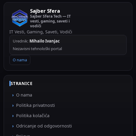
Sajber Sfera
Sajber Sfera Tech — IT
vesti, gaming, saveti i
vodiči
IT Vesti, Gaming, Saveti, Vodiči
Urednik:
Mihailo Ivanjac
Nezavisni tehnološki portal
O nama
STRANICE
O nama
Politika privatnosti
Politika kolačića
Odricanje od odgovornosti