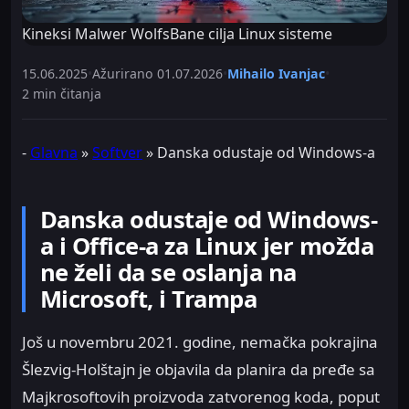
Kineksi Malwer WolfsBane cilja Linux sisteme
15.06.2025
•
Ažurirano
01.07.2026
•
Mihailo Ivanjac
•
2 min čitanja
-
Glavna
»
Softver
»
Danska odustaje od Windows-a
Danska odustaje od Windows-
a i Office-a za Linux jer možda
ne želi da se oslanja na
Microsoft, i Trampa
Još u novembru 2021. godine, nemačka pokrajina
Šlezvig-Holštajn je objavila da planira da pređe sa
Majkrosoftovih proizvoda zatvorenog koda, poput