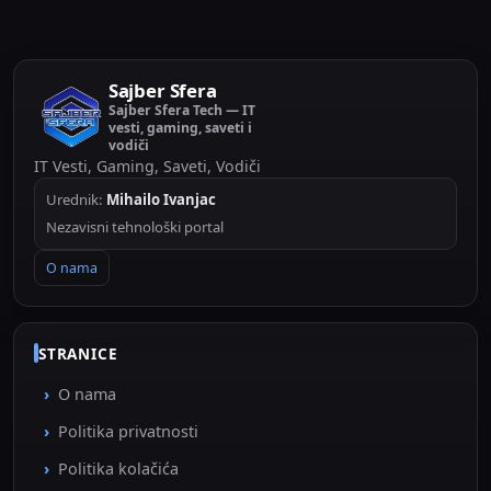
Sajber Sfera
Sajber Sfera Tech — IT
vesti, gaming, saveti i
vodiči
IT Vesti, Gaming, Saveti, Vodiči
Urednik:
Mihailo Ivanjac
Nezavisni tehnološki portal
O nama
STRANICE
O nama
Politika privatnosti
Politika kolačića