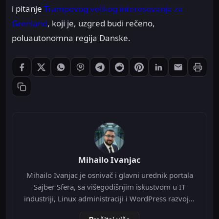
i pitanje
Trampovog velikog interesovanja za
Grenland
, koji je, uzgred budi rečeno,
poluautonomna regija Danske.
Štampaj
Podeli: Facebook
Podeli: X
Podeli: WhatsApp
Podeli: Viber
Podeli: Telegram
Podeli: Reddit
Podeli: Pinterest
Podeli: LinkedIn
Podeli: Ema
Kopiraj link
Mihailo Ivanjac
Mihailo Ivanjac je osnivač i glavni urednik portala
Sajber Sfera, sa višegodišnjim iskustvom u IT
industriji, Linux administraciji i WordPress razvoju.
Specijalizovan je za Nginx infrastrukturu, Redis