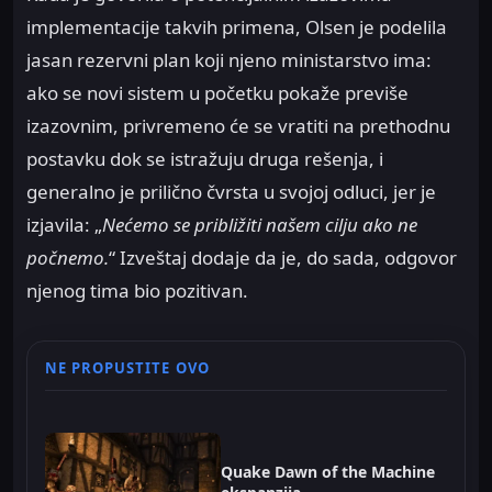
implementacije takvih primena, Olsen je podelila
jasan rezervni plan koji njeno ministarstvo ima:
ako se novi sistem u početku pokaže previše
izazovnim, privremeno će se vratiti na prethodnu
postavku dok se istražuju druga rešenja, i
generalno je prilično čvrsta u svojoj odluci, jer je
izjavila: „
Nećemo se približiti našem cilju ako ne
počnemo.
“ Izveštaj dodaje da je, do sada, odgovor
njenog tima bio pozitivan.
NE PROPUSTITE OVO
Quake Dawn of the Machine