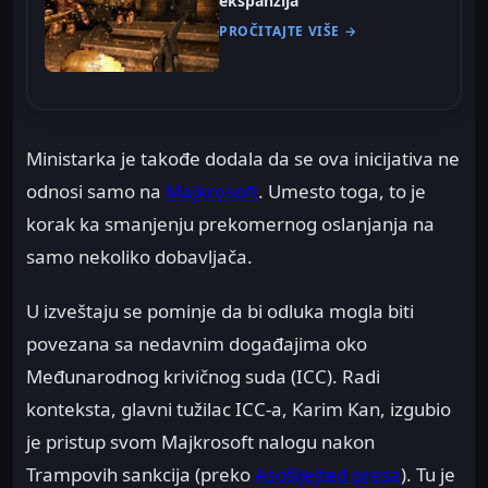
ekspanzija
PROČITAJTE VIŠE →
Ministarka je takođe dodala da se ova inicijativa ne
odnosi samo na
Majkrosoft
. Umesto toga, to je
korak ka smanjenju prekomernog oslanjanja na
samo nekoliko dobavljača.
U izveštaju se pominje da bi odluka mogla biti
povezana sa nedavnim događajima oko
Međunarodnog krivičnog suda (ICC). Radi
konteksta, glavni tužilac ICC-a, Karim Kan, izgubio
je pristup svom Majkrosoft nalogu nakon
Trampovih sankcija (preko
Asošijejted presa
). Tu je