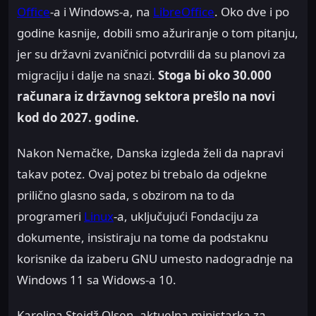
Office
-a i Windows-a, na
LibreOffice
. Oko dve i po
godine kasnije, dobili smo ažuriranje o tom pitanju,
jer su državni zvaničnici potvrdili da su planovi za
migraciju i dalje na snazi.
Stoga bi oko 30.000
računara iz državnog sektora prešlo na novi
kod do 2027. godine.
Nakon Nemačke, Danska izgleda želi da napravi
takav potez. Ovaj potez bi trebalo da odjekne
prilično glasno sada, s obzirom na to da
programeri
Linux
-a, uključujući Fondaciju za
dokumente, insistiraju na tome da podstaknu
korisnike da izaberu GNU umesto nadogradnje na
Windows 11 sa Widows-a 10.
Karolina Stejdž Olsen, aktuelna ministarka za