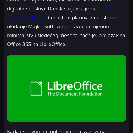
digitalne poslove Danske, izjavila je za
danski
medij „Politiken“
da postoje planovi za postepeno
ukidanje Majkrosoftovih proizvoda u njenom
ministarstvu sledećeg meseca, tačnije, prelazak sa
Office 365 na LibreOffice.
Kada je govorila o potencijalnim izazovima