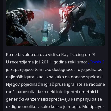
Ko ne bi voleo da ovo vidi sa Ray Tracing-om ?!
U recenzijama još 2011. godine rekli smo:
„Crysis 2
je zapanjujuće tehničko dostignuće. To je jedna od
najlepših igara ikad i zna kako da donese spektakl.
Njegov pojedinačni igrač pruža igralište za radosne
moći nanosuita, iako neki inteligentni umetnici i
generički vanzemaljci sprečavaju kampanju da se
uzdigne onoliko visoko koliko je mogla. Multiplayer