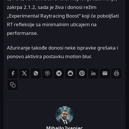
zakrpa 2.1.2, sada je živa i donosi režim
„Experimental Raytracing Boost“ koji će poboljšati
RT refleksije sa minimalnim uticajem na
performanse.
Ažuriranje takođe donosi neke ispravke grešaka i
ponovo aktivira postavku motion blur.
Štampaj
Podeli: Facebook
Podeli: X
Podeli: WhatsApp
Podeli: Viber
Podeli: Telegram
Podeli: Reddit
Podeli: Pinterest
Podeli: LinkedIn
Podeli: Ema
Kopiraj link
Mihailo Ivanjac