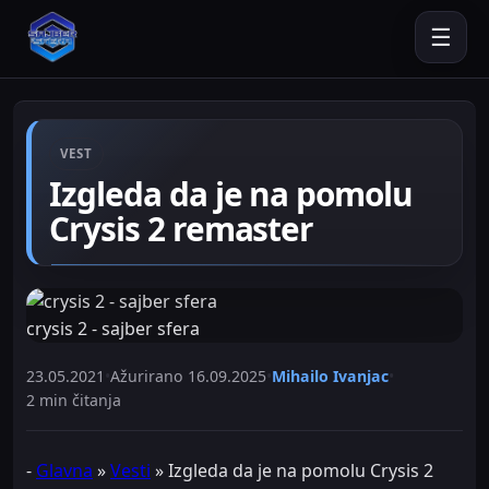
☰
VEST
Izgleda da je na pomolu
Crysis 2 remaster
crysis 2 - sajber sfera
23.05.2021
•
Ažurirano
16.09.2025
•
Mihailo Ivanjac
•
2 min čitanja
-
Glavna
»
Vesti
»
Izgleda da je na pomolu Crysis 2