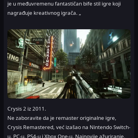
je u međuvremenu fantastičan bife stil igre koji
nagrađuje kreativnog igrača. „
Crysis 2 iz 2011.
Ne zaboravite da je remaster originalne igre,
Crysis Remastered, već izašao na Nintendo Switch-
u, PC-u, PS4-u i Xbox One-u. Najnovije ažuriranje,