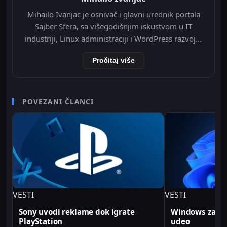
Mihailo Ivanjac je osnivač i glavni urednik portala
Sajber Sfera, sa višegodišnjim iskustvom u IT
industriji, Linux administraciji i WordPress razvoju.
Specijalizovan je za Nginx infrastrukturu, Redis
Pročitaj više
object cache, Cloudflare integraciju i optimizaciju
WordPress-a na VPS okruženju. Tokom svoje IT
karijere radio je kao televizijski spiker/voditelj i
senior video editor na RTV Belle amie, što mu
POVEZANI ČLANCI
omogućava da tehničke teme predstavi jasno i
profesionalno. Sve tehničke analize i konfiguracije
na Sajber Sfera portalu zasnovane su na realnim
produkcionim implementacijama.
VESTI
VESTI
Sony uvodi reklame dok igrate
Windows zabele
PlayStation
udeo