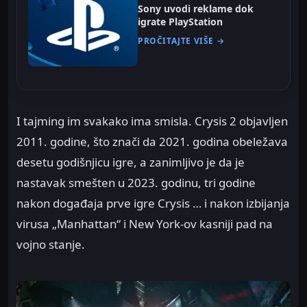
Sony uvodi reklame dok
igrate PlayStation
PROČITAJTE VIŠE →
I tajming im svakako ima smisla. Crysis 2 objavljen
2011. godine, što znači da 2021. godina obeležava
desetu godišnjicu igre, a zanimljivo je da je
nastavak smešten u 2023. godinu, tri godine
nakon događaja prve igre Crysis … i nakon izbijanja
virusa „Manhattan“ i New York-ov kasniji pad na
vojno stanje.