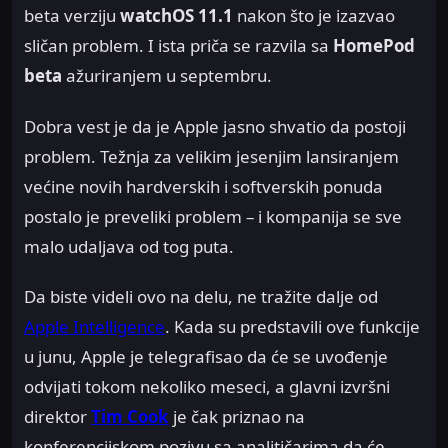
beta verziju
watchOS 11.1
nakon što je izazvao
sličan problem. I ista priča se razvila sa
HomePod
beta
ažuriranjem u septembru.
Dobra vest je da je Apple jasno shvatio da postoji
problem. Težnja za velikim jesenjim lansiranjem
većine novih hardverskih i softverskih ponuda
postalo je preveliki problem – i kompanija se sve
malo udaljava od tog puta.
Da biste videli ovo na delu, ne tražite dalje od
Apple Intelligence
. Kada su predstavili ove funkcije
u junu, Apple je telegrafisao da će se uvođenje
odvijati tokom nekoliko meseci, a glavni izvršni
direktor
Tim Cook
je čak priznao na
konferencijskom pozivu sa analitičarima da će