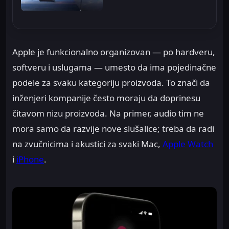
Apple je funkcionalno organizovan — po hardveru,
softveru i uslugama — umesto da ima pojedinačne
podele za svaku kategoriju proizvoda. To znači da
inženjeri kompanije često moraju da doprinesu
čitavom nizu proizvoda. Na primer, audio tim ne
mora samo da razvije nove slušalice; treba da radi
na zvučnicima i akustici za svaki Mac,
Apple Watch
i
iPhone
.