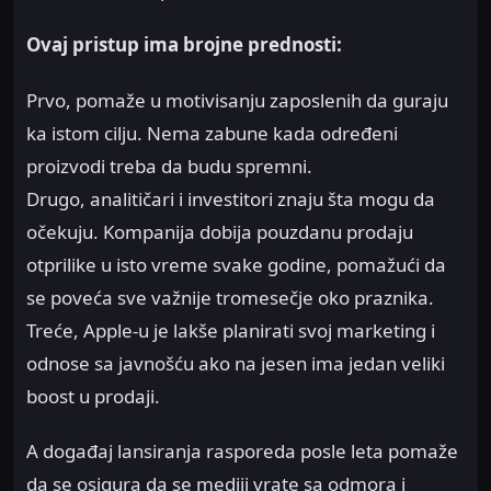
Ovaj pristup ima brojne prednosti:
Prvo, pomaže u motivisanju zaposlenih da guraju
ka istom cilju. Nema zabune kada određeni
proizvodi treba da budu spremni.
Drugo, analitičari i investitori znaju šta mogu da
očekuju. Kompanija dobija pouzdanu prodaju
otprilike u isto vreme svake godine, pomažući da
se poveća sve važnije tromesečje oko praznika.
Treće, Apple-u je lakše planirati svoj marketing i
odnose sa javnošću ako na jesen ima jedan veliki
boost u prodaji.
A događaj lansiranja rasporeda posle leta pomaže
da se osigura da se mediji vrate sa odmora i