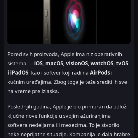
Pored svih proizvoda, Apple ima niz operativnih
sistema —
iOS, macOS, visionOS, watchOS, tvOS
i iPadOS
, kao i softver koji radi na
AirPods
i
kućnim uređajima. Zbog toga je teže srediti ih sve
na vreme pre izlaska.
Poslednjih godina, Apple je bio primoran da odloži
ključne nove funkcije u svojim ažuriranjima
softvera nedeljama ili mesecima. To je stvorilo
neke neprijatne situacije. Kompanija je dala hrabre