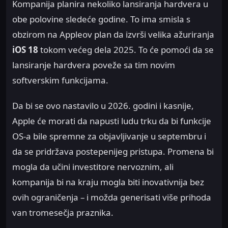
Kompanija planira nekoliko lansiranja hardvera u
obe polovine sledeće godine. To ima smisla s
obzirom na Appleov plan da izvrši velika ažuriranja
iOS 18
tokom većeg dela 2025. To će pomoći da se
lansiranje hardvera poveže sa tim novim
softverskim funkcijama.
Da bi se ovo nastavilo u 2026. godini i kasnije,
Apple će morati da napusti ludu trku da bi funkcije
OS-a bile spremne za objavljivanje u septembru i
da se pridržava postepenijeg pristupa. Promena bi
mogla da učini investitore nervoznim, ali
kompanija bi na kraju mogla biti inovativnija bez
ovih ograničenja – i možda generisati više prihoda
van tromesečja praznika.