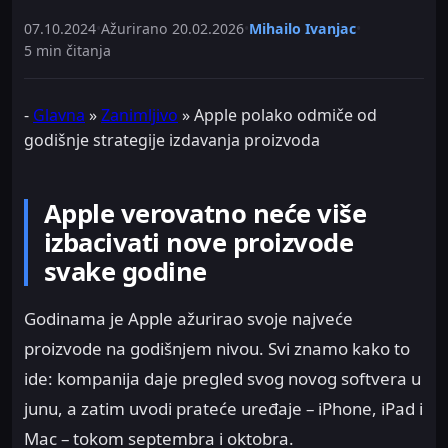
07.10.2024
•
Ažurirano
20.02.2026
•
Mihailo Ivanjac
•
5 min čitanja
-
Glavna
»
Zanimljivo
»
Apple polako odmiče od
godišnje strategije izdavanja proizvoda
Apple verovatno neće više
izbacivati nove proizvode
svake godine
Godinama je Apple ažurirao svoje najveće
proizvode na godišnjem nivou. Svi znamo kako to
ide: kompanija daje pregled svog novog softvera u
junu, a zatim uvodi prateće uređaje – iPhone, iPad i
Mac – tokom septembra i oktobra.