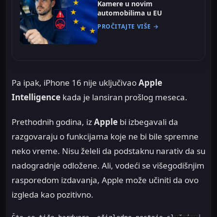
Kamere u novim
automobilima u EU
PROČITAJTE VIŠE →
Pa ipak, iPhone 16 nije uključivao
Apple
Intelligence
kada je lansiran prošlog meseca.
Prethodnih godina, iz
Apple
bi izbegavali da
razgovaraju o funkcijama koje ne bi bile spremne
neko vreme. Nisu želeli da podstaknu narativ da su
nadogradnje odložene. Ali, vodeći se višegodišnjim
rasporedom izdavanja, Apple može učiniti da ovo
izgleda kao pozitivno.