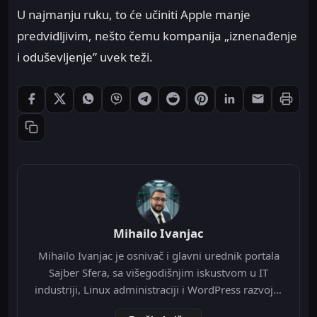
U najmanju ruku, to će učiniti Apple manje
predvidljivim, nešto čemu kompanija „iznenađenje
i oduševljenje” uvek teži.
Štampaj
Podeli: Facebook
Podeli: X
Podeli: WhatsApp
Podeli: Viber
Podeli: Telegram
Podeli: Reddit
Podeli: Pinterest
Podeli: LinkedIn
Podeli: Ema
Kopiraj link
Mihailo Ivanjac
Mihailo Ivanjac je osnivač i glavni urednik portala
Sajber Sfera, sa višegodišnjim iskustvom u IT
industriji, Linux administraciji i WordPress razvoju.
Specijalizovan je za Nginx infrastrukturu, Redis