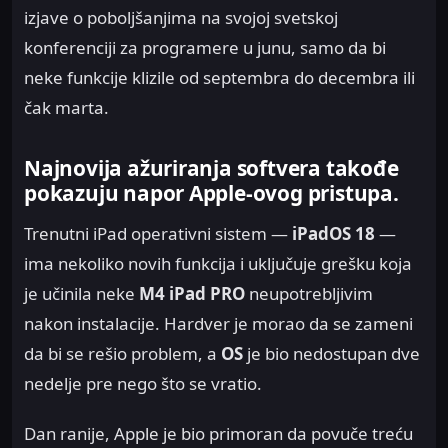
izjave o poboljšanjima na svojoj svetskoj
konferenciji za programere u junu, samo da bi
neke funkcije klizile od septembra do decembra ili
čak marta.
Najnovija ažuriranja softvera takođe
pokazuju napor Apple-ovog pristupa.
Trenutni iPad operativni sistem —
iPadOS 18
—
ima nekoliko novih funkcija i uključuje grešku koja
je učinila neke
M4 iPad
PRO
neupotrebljivim
nakon instalacije. Hardver je morao da se zameni
da bi se rešio problem, a
OS
je bio nedostupan dve
nedelje pre nego što se vratio.
Dan ranije, Apple je bio primoran da povuče treću