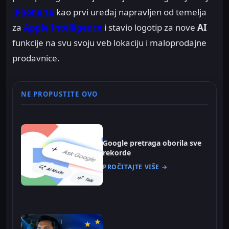
iPhone 16
kao prvi uređaj napravljen od temelja
za
Apple Intelligence
i stavio logotip za nove
AI
funkcije na svu svoju veb lokaciju i maloprodajne
prodavnice.
NE PROPUSTITE OVO
Google pretraga oborila sve
rekorde
PROČITAJTE VIŠE →