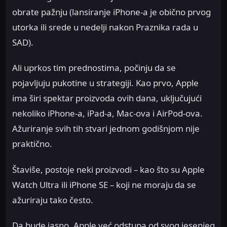
obrate pažnju (lansiranje iPhone-a je obično prvog
utorka ili srede u nedelji nakon Praznika rada u
SAD).
Ali uprkos tim prednostima, počinju da se
pojavljuju pukotine u strategiji. Kao prvo, Apple
ima širi spektar proizvoda ovih dana, uključujući
nekoliko iPhone-a, iPad-a, Mac-ova i AirPod-ova.
Ažuriranje svih tih stvari jednom godišnjom nije
praktično.
Štaviše, postoje neki proizvodi – kao što su Apple
Watch Ultra ili iPhone SE – koji ne moraju da se
ažuriraju tako često.
Da bude jasno, Apple već odstupa od svog jesenjeg