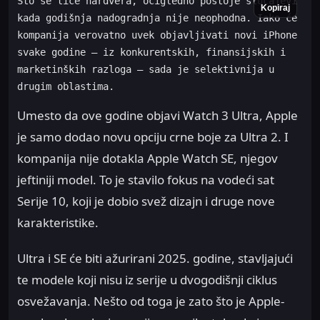
Što se tiče hardvera, očigledno postoje slučajevi 
Kopiraj
kada godišnja nadogradnja nije neophodna. Iako će 
kompanija verovatno uvek objavljivati novi iPhone 
svake godine – iz konkurentskih, finansijskih i 
marketinških razloga – sada je selektivnija u 
drugim oblastima.
Umesto da ove godine objavi Watch 3 Ultra, Apple
je samo dodao novu opciju crne boje za Ultra 2. I
kompanija nije dotakla Apple Watch SE, njegov
jeftiniji model. To je stavilo fokus na vodeći sat
Serije 10, koji je dobio svež dizajn i druge nove
karakteristike.
Ultra i SE će biti ažurirani 2025. godine, stavljajući
te modele koji nisu iz serije u dvogodišnji ciklus
osvežavanja. Nešto od toga je zato što je Apple-