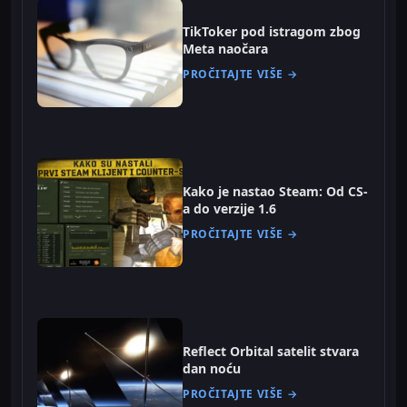
TikToker pod istragom zbog
Meta naočara
PROČITAJTE VIŠE →
Kako je nastao Steam: Od CS-
a do verzije 1.6
PROČITAJTE VIŠE →
Reflect Orbital satelit stvara
dan noću
PROČITAJTE VIŠE →