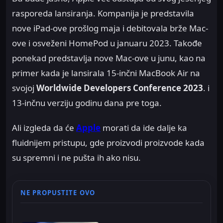
rasporeda lansiranja. Kompanija je predstavila
nove iPad-ove prošlog maja i debitovala brže Mac-
ove i osveženi HomePod u januaru 2023. Takođe
ponekad predstavlja nove Mac-ove u junu, kao na
primer kada je lansirala 15-inčni MacBook Air na
svojoj
Worldwide Developers Conference 2023
. i
13-inčnu verziju godinu dana pre toga.
Ali izgleda da će
Apple
morati da ide dalje ka
fluidnijem pristupu, gde proizvodi proizvode kada
su spremni i ne pušta ih ako nisu.
NE PROPUSTITE OVO