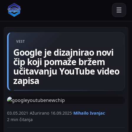
☰
VEST
Google je dizajnirao novi
čip koji pomaže bržem
učitavanju YouTube video
zapisa
03.05.2021
•
Ažurirano
16.09.2025
•
Mihailo Ivanjac
•
2 min čitanja