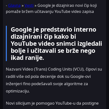
-
Glavna
»
Vesti
»
Google je dizajnirao novi čip koji
pomaže bržem učitavanju YouTube video zapisa
Google je predstavio interno
dizajnirani čip kako bi
YouTube video snimci izgledali
bolje i učitavali se brže nego
ikad ranije.
Nazvani Video (Trans) Coding Units (VCU), čipovi su
radili više od pola decenije dok su Google-ovi
inženjeri fino podešavali svoje algoritme za
optimizaciju.
Novi silicijum je pomogao YouTube-u da postigne