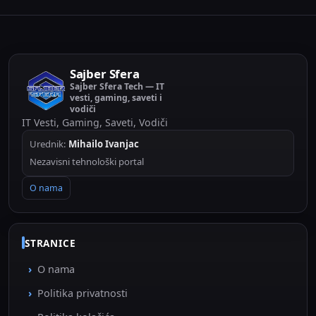
Sajber Sfera
Sajber Sfera Tech — IT
vesti, gaming, saveti i
vodiči
IT Vesti, Gaming, Saveti, Vodiči
Urednik:
Mihailo Ivanjac
Nezavisni tehnološki portal
O nama
STRANICE
O nama
Politika privatnosti