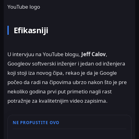
YouTube logo
Efikasniji
U intervjuu na YouTube blogu,
Jeff Calov
,
Googleov softverski inženjer i jedan od inženjera
koji stoji iza novog čipa, rekao je da je Google
počeo da radi na čipovima ubrzo nakon što je pre
nekoliko godina prvi put primetio nagli rast
potražnje za kvalitetnijim video zapisima.
NE PROPUSTITE OVO