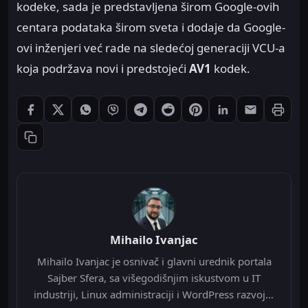
kodeke, sada je predstavljena širom Google-ovih
centara podataka širom sveta i dodaje da Google-
ovi inženjeri već rade na sledećoj generaciji VCU-a
koja podržava novi i predstojeći
AV1
kodek.
Štampaj
Podeli: Facebook
Podeli: X
Podeli: WhatsApp
Podeli: Viber
Podeli: Telegram
Podeli: Reddit
Podeli: Pinterest
Podeli: LinkedIn
Podeli: Ema
Kopiraj link
Mihailo Ivanjac
Mihailo Ivanjac je osnivač i glavni urednik portala
Sajber Sfera, sa višegodišnjim iskustvom u IT
industriji, Linux administraciji i WordPress razvoju.