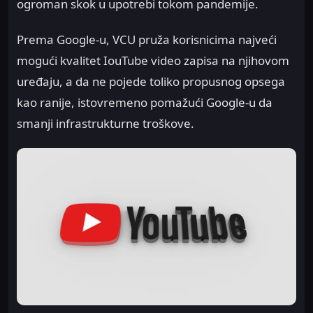
ogroman skok u upotrebi tokom pandemije.
Prema Google-u, VCU pruža korisnicima najveći
mogući kvalitet IouTube video zapisa na njihovom
uređaju, a da ne pojede toliko propusnog opsega
kao ranije, istovremeno pomažući Google-u da
smanji infrastrukturne troškove.