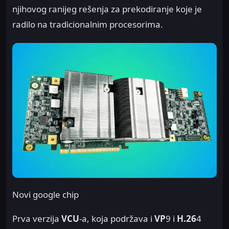
njihovog ranijeg rešenja za prekodiranje koje je
radilo na tradicionalnim procesorima.
Novi google chip
Prva verzija
VCU
-a, koja podržava i
VP
9 i
H.26
4