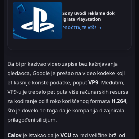
Sony uvodi reklame dok
igrate PlayStation
PROČITAJTE VIŠE →
Da bi prikazivao video zapise bez kažnjavanja
gledaoca, Google je prešao na video kodeke koji
efikasnije koriste podatke, poput
VP9
. Međutim,
VP9-u je trebalo pet puta više računarskih resursa
za kodiranje od široko korišćenog formata
H.264
,
što je dovelo do toga da je kompanija dizajnirala
prilagođeni silicijum.
Calov
je istakao da je
VCU
za red veličine brži od