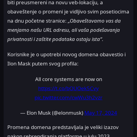
biti preusmereni na novu veb-lokaciju, a
obaveštenje o promeni je vidljivo svim posetiocima
na dnu početne stranice:
„Obaveštavamo vas da
menjamo našu URL adresu, ali vaša podešavanja
privatnosti i zaštite podataka ostaju ista“
.
Korisnike je o upotrebi novog domena obavestio i
Ilon Mask putem svog profila:
All core systems are now on
https://t.co/bOUOek5Cvy
pic.twitter.com/cwWu3h2vzr
— Elon Musk (@elonmusk)
May 17, 2024
Promena domena predstavljala je veliki izazov
nakon rebrendiranja platforme u julu 2023.