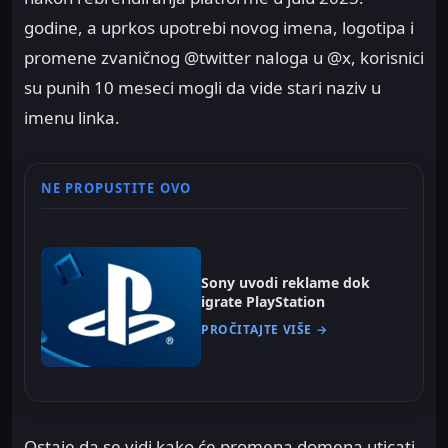
godine, a uprkos upotrebi novog imena, logotipa i
promene zvaničnog @twitter naloga u @x, korisnici
su punih 10 meseci mogli da vide stari naziv u
imenu linka.
NE PROPUSTITE OVO
Sony uvodi reklame dok
igrate PlayStation
PROČITAJTE VIŠE →
Ostaje da se vidi kako će promena domena uticati