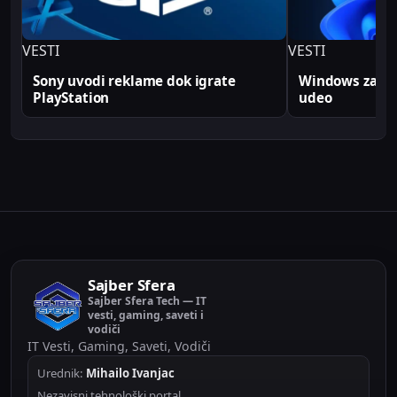
VESTI
VESTI
Sony uvodi reklame dok igrate
Windows zabele
PlayStation
udeo
Sajber Sfera
Sajber Sfera Tech — IT
vesti, gaming, saveti i
vodiči
IT Vesti, Gaming, Saveti, Vodiči
Urednik:
Mihailo Ivanjac
Nezavisni tehnološki portal