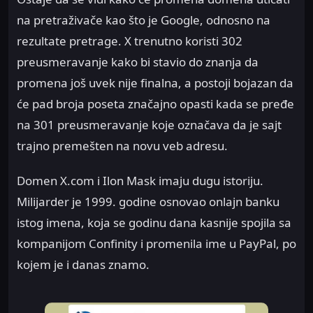
na pretraživače kao što je Google, odnosno na
rezultate pretrage. X trenutno koristi 302
preusmeravanje kako bi stavio do znanja da
promena još uvek nije finalna, a postoji bojazan da
će pad broja poseta značajno opasti kada se pređe
na 301 preusmeravanje koje označava da je sajt
trajno premešten na novu veb adresu.
Domen X.com i Ilon Mask imaju dugu istoriju.
Milijarder je 1999. godine osnovao onlajn banku
istog imena, koja se godinu dana kasnije spojila sa
kompanijom Confinity i promenila ime u PayPal, po
kojem je i danas znamo.