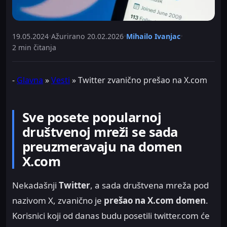
19.05.2024
•
Ažurirano
20.02.2026
•
Mihailo Ivanjac
•
2 min čitanja
-
Glavna
»
Vesti
»
Twitter zvanično prešao na X.com
Sve posete popularnoj
društvenoj mreži se sada
preuzmeravaju na domen
X.com
Nekadašnji
Twitter
, a sada društvena mreža pod
nazivom X, zvanično je
prešao na X.com domen
.
Korisnici koji od danas budu posetili twitter.com će