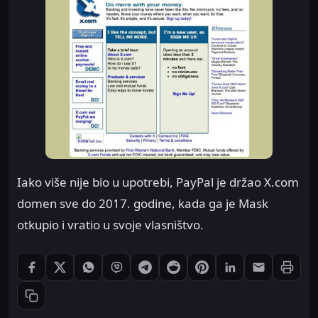
Iako više nije bio u upotrebi, PayPal je držao X.com
domen sve do 2017. godine, kada ga je Mask
otkupio i vratio u svoje vlasništvo.
Štampaj
Podeli: Facebook
Podeli: X
Podeli: WhatsApp
Podeli: Viber
Podeli: Telegram
Podeli: Reddit
Podeli: Pinterest
Podeli: LinkedIn
Podeli: Ema
Kopiraj link