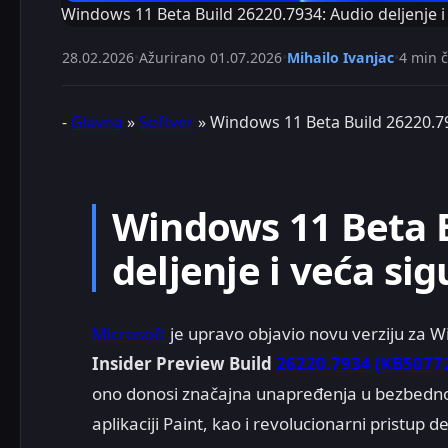
Windows 11 Beta Build 26220.7934: Audio deljenje i
28.02.2026
•
Ažurirano
01.07.2026
•
Mihailo Ivanjac
•
4 min č
-
Glavna
»
Softver
»
Windows 11 Beta Build 26220.7
Windows 11 Beta B
deljenje i veća si
Microsoft
je upravo objavio novu verziju za W
Insider Preview Build
26220.7934 (KB5077
ono donosi značajna unapređenja u bezbednost
aplikaciji Paint, kao i revolucionarni pristup