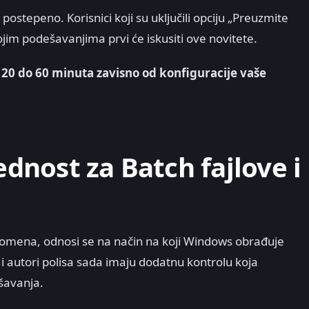
postepeno. Korisnici koji su uključili opciju „Preuzmite
jim podešavanjima prvi će iskusiti ove novitete.
20 do 60 minuta zavisno od konfiguracije vaše
nost za Batch fajlove i
 promena, odnosi se na način na koji Windows obrađuje
 i autori polisa sada imaju dodatnu kontrolu koja
ršavanja.