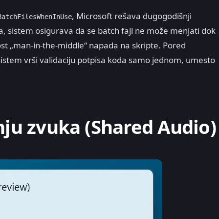
, Microsoft rešava dugogodišnji
BatchFilesWhenInUse
na, sistem osigurava da se batch fajl ne može menjati dok
st „man-in-the-middle“ napada na skripte. Pored
 sistem vrši validaciju potpisa koda samo jednom, umesto
nju zvuka (Shared Audio)