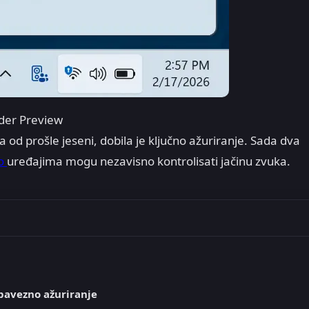
der Preview
nja od prošle jeseni, dobila je ključno ažuriranje. Sada dva
io
uređajima mogu nezavisno kontrolisati jačinu zvuka.
bavezno ažuriranje