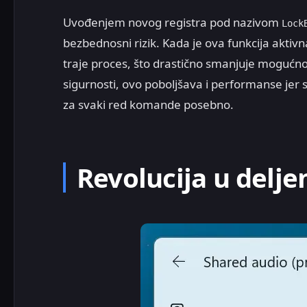
Uvođenjem novog registra pod nazivom
Lock
bezbednosni rizik. Kada je ova funkcija aktiv
traje proces, što drastično smanjuje mogućno
sigurnosti, ovo poboljšava i performanse jer
za svaki red komande posebno.
Revolucija u delje