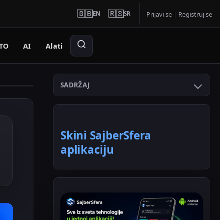
🇬🇧
🇷🇸
EN
SR
Prijavi se
|
Registruj se
TO
AI
Alati
SADRŽAJ
Skini SajberSfera
aplikaciju