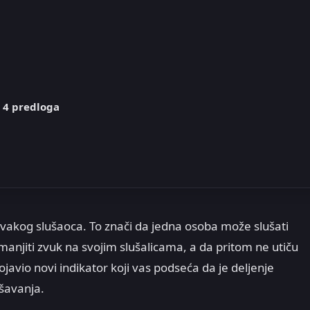
a 4 predloga
vakog slušaoca. To znači da jedna osoba može slušati
anjiti zvuk na svojim slušalicama, a da pritom ne utiču
javio novi indikator koji vas podseća da je deljenje
ešavanja.