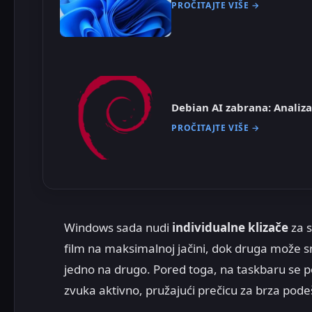
PROČITAJTE VIŠE →
Debian AI zabrana: Analiz
PROČITAJTE VIŠE →
Windows sada nudi
individualne klizače
za s
film na maksimalnoj jačini, dok druga može sm
jedno na drugo. Pored toga, na taskbaru se po
zvuka aktivno, pružajući prečicu za brza pod