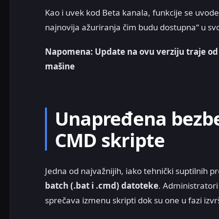
Kao i uvek kod Beta kanala, funkcije se uvode 
najnovija ažuriranja čim budu dostupna“ u svo
Napomena: Update na ovu verziju traje od 
mašine
Unapređena bezbed
CMD skripte
Jedna od najvažnijih, iako tehnički suptilnih
batch (.bat i .cmd) datoteke
. Administratori
sprečava izmenu skripti dok su one u fazi izv