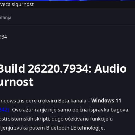
 veća sigurnost
itanja
934
uild 26220.7934: Audio
gurnost
indows Insidere u okviru Beta kanala –
Windows 11
242)
. Ovo ažuriranje nije samo obična ispravka bagova;
i sistemskih skripti, dugo očekivane funkcije u
 deljenju zvuka putem Bluetooth LE tehnologije.