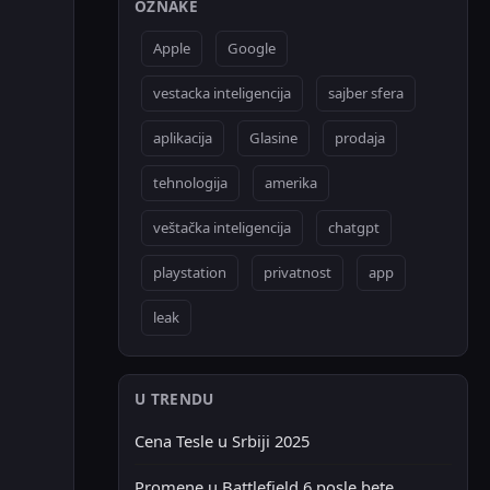
OZNAKE
Apple
Google
vestacka inteligencija
sajber sfera
aplikacija
Glasine
prodaja
tehnologija
amerika
veštačka inteligencija
chatgpt
playstation
privatnost
app
leak
U TRENDU
Cena Tesle u Srbiji 2025
Promene u Battlefield 6 posle bete