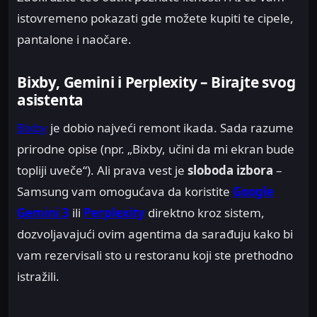
istovremeno pokazati gde možete kupiti te cipele,
pantalone i naočare.
Bixby, Gemini i Perplexity – Birajte svog
asistenta
Bixby
je dobio najveći remont ikada. Sada razume
prirodne opise (npr. „Bixby, učini da mi ekran bude
topliji uveče“). Ali prava vest je
sloboda izbora
–
Samsung vam omogućava da koristite
Google
Gemini 3
ili
Perplexity
direktno kroz sistem,
dozvoljavajući ovim agentima da sarađuju kako bi
vam rezervisali sto u restoranu koji ste prethodno
istražili.