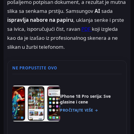
pošaljemo potpisan dokument, a rezultat je mutna
slika sa senkama prstiju. Samsungov
AI
sada
ispravlja nabore na papiru
, uklanja senke i prste
sa ivica, isporučujući čist, ravan
PDF
koji izgleda
kao da je izašao iz profesionalnog skenera a ne
slikan u žurbi telefonom.
NE PROPUSTITE OVO
iPhone 18 Pro serija: Sve
glasine i cene
PROČITAJTE VIŠE →