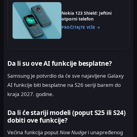
Nokia 123 Shield: Jeftini
otporni telefon
PROČITAJTE VIŠE →
Da li su ove AI funkcije besplatne?
Samsung je potvrdio da će sve najavljene Galaxy
AI funkcije biti besplatne na S26 seriji barem do
kraja 2027. godine.
Da li će stariji modeli (poput S25 ili S24)
dobiti ove funkcije?
Većina funkcija poput
Now Nudge
i unapređenog