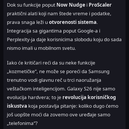
Dok su funkcije poput
Now Nudge
i
ProScaler
praktični alati koji nam štede vreme i podatke,
prava snaga leži u
otvorenosti sistema
.
Integracija sa gigantima poput Google-a i
Perplexity-ja daje korisnicima slobodu koju do sada
nismo imali u mobilnom svetu.
Iako će kritičari reći da su neke funkcije
„kozmetičke“, ne može se poreći da Samsung
trenutno vodi glavnu reč u trci naoružanja
veštačkom inteligencijom. Galaxy S26 nije samo
evolucija hardvera; to je
revolucija korisničkog
iskustva
koja postavlja pitanje: koliko dugo ćemo
još uopšte moći da zovemo ove uređaje samo
„telefonima“?