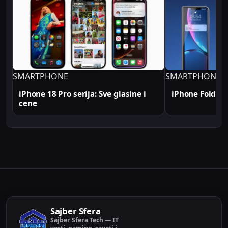
profesionalno. Sve tehničke analize i konfiguracije
na Sajber Sfera portalu zasnovane su na realnim
produkcionim implementacijama.
SMARTPHONE
SMARTPHONE
iPhone 18 Pro serija: Sve glasine i
iPhone Fold i 2
cene
Sajber Sfera
Sajber Sfera Tech — IT