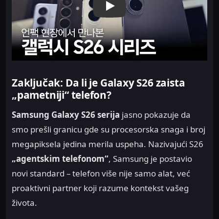
Play
Zaključak: Da li je Galaxy S26 zaista
„pametniji“ telefon?
Samsung Galaxy S26 serija
jasno pokazuje da
smo prešli granicu gde su procesorska snaga i broj
megapiksela jedina merila uspeha. Nazivajući S26
„agentskim telefonom“
, Samsung je postavio
novi standard – telefon više nije samo alat, već
proaktivni partner koji razume kontekst vašeg
života.