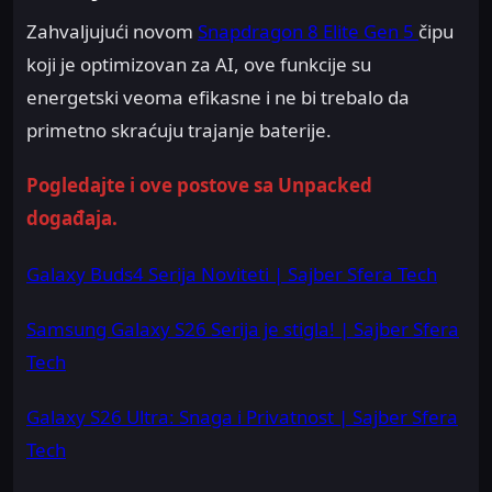
Zahvaljujući novom
Snapdragon 8 Elite Gen 5
čipu
koji je optimizovan za AI, ove funkcije su
energetski veoma efikasne i ne bi trebalo da
primetno skraćuju trajanje baterije.
Pogledajte i ove postove sa Unpacked
događaja.
Galaxy Buds4 Serija Noviteti | Sajber Sfera Tech
Samsung Galaxy S26 Serija je stigla! | Sajber Sfera
Tech
Galaxy S26 Ultra: Snaga i Privatnost | Sajber Sfera
Tech