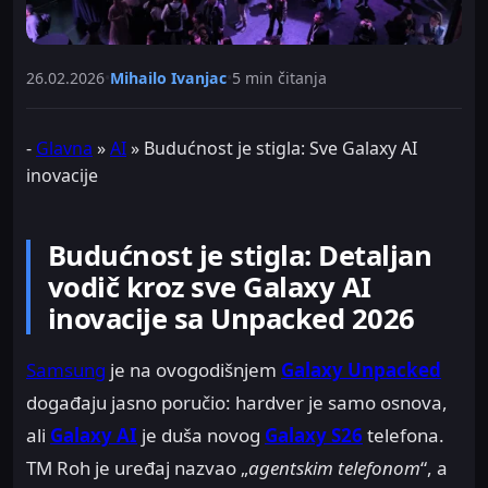
26.02.2026
•
Mihailo Ivanjac
•
5 min čitanja
-
Glavna
»
AI
»
Budućnost je stigla: Sve Galaxy AI
inovacije
Budućnost je stigla: Detaljan
vodič kroz sve Galaxy AI
inovacije sa Unpacked 2026
Samsung
je na ovogodišnjem
Galaxy Unpacked
događaju jasno poručio: hardver je samo osnova,
ali
Galaxy AI
je duša novog
Galaxy S26
telefona.
TM Roh je uređaj nazvao „
agentskim telefonom
“, a