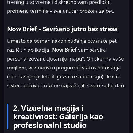
trening u to vreme i diskretno vam predložiti
promenu termina – sve unutar prozora za čet.
Now Brief – Savršeno jutro bez stresa
Umesto da odmah nakon buđenja otvarate pet
različitih aplikacija,
Now Brief
vam servira
personalizovanu „jutarnju mapu“. On skenira vaše
mejlove, vremensku prognozu i status putovanja
(npr. kašnjenje leta ili gužvu u saobraćaju) i kreira
sistematizovan rezime najvažnijih stvari za taj dan.
2. Vizuelna magija i
kreativnost: Galerija kao
profesionalni studio