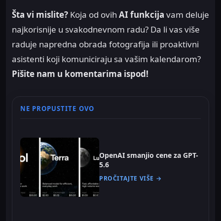
Šta vi mislite?
Koja od ovih
AI funkcija
vam deluje
najkorisnije u svakodnevnom radu? Da li vas više
raduje napredna obrada fotografija ili proaktivni
asistenti koji komuniciraju sa vašim kalendarom?
Pišite nam u komentarima ispod!
NE PROPUSTITE OVO
OpenAI smanjio cene za GPT-
5.6
PROČITAJTE VIŠE →