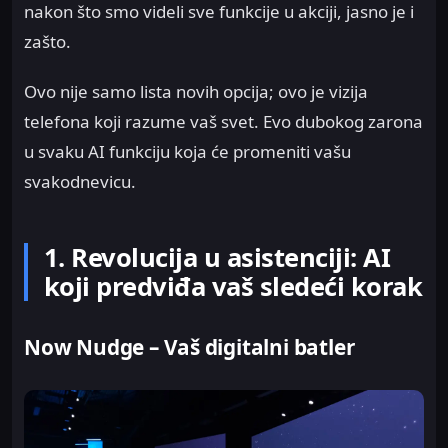
nakon što smo videli sve funkcije u akciji, jasno je i
zašto.
Ovo nije samo lista novih opcija; ovo je vizija
telefona koji razume vaš svet. Evo dubokog zarona
u svaku AI funkciju koja će promeniti vašu
svakodnevicu.
1. Revolucija u asistenciji: AI
koji predviđa vaš sledeći korak
Now Nudge – Vaš digitalni batler