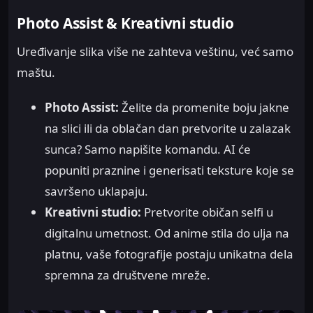
Photo Assist & Kreativni studio
Uređivanje slika više ne zahteva veštinu, već samo
maštu.
Photo Assist:
Želite da promenite boju jakne
na slici ili da oblačan dan pretvorite u zalazak
sunca? Samo napišite komandu. AI će
popuniti praznine i generisati teksture koje se
savršeno uklapaju.
Kreativni studio:
Pretvorite običan selfi u
digitalnu umetnost. Od anime stila do ulja na
platnu, vaše fotografije postaju unikatna dela
spremna za društvene mreže.