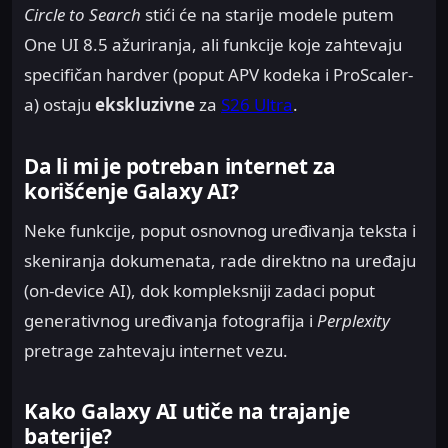
Circle to Search
stići će na starije modele putem
One UI 8.5 ažuriranja, ali funkcije koje zahtevaju
specifičan hardver (poput APV kodeka i ProScaler-
a) ostaju
ekskluzivne
za
S26 Ultra
.
Da li mi je potreban internet za
korišćenje Galaxy AI?
Neke funkcije, poput osnovnog uređivanja teksta i
skeniranja dokumenata, rade direktno na uređaju
(on-device AI), dok kompleksniji zadaci poput
generativnog uređivanja fotografija i
Perplexity
pretrage zahtevaju internet vezu.
Kako Galaxy AI utiče na trajanje
baterije?