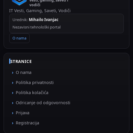
vesti, gaming, saveti i
vodiči
IT Vesti, Gaming, Saveti, Vodiči
Urednik:
Mihailo Ivanjac
Nezavisni tehnološki portal
O nama
STRANICE
O nama
Politika privatnosti
Politika kolačića
Odricanje od odgovornosti
Prijava
Registracija