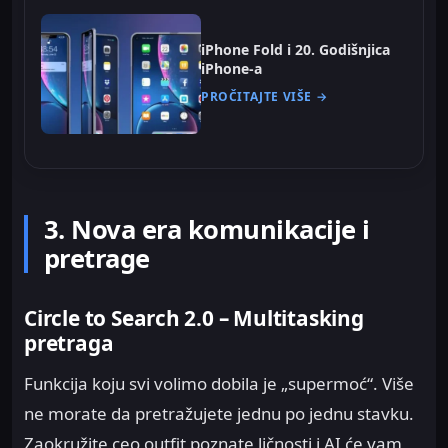
iPhone Fold i 20. Godišnjica
iPhone-a
PROČITAJTE VIŠE →
3. Nova era komunikacije i
pretrage
Circle to Search 2.0 – Multitasking
pretraga
Funkcija koju svi volimo dobila je „supermoć“. Više
ne morate da pretražujete jednu po jednu stavku.
Zaokružite ceo outfit poznate ličnosti i AI će vam