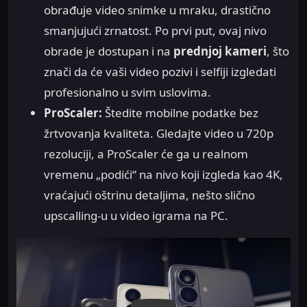
obrađuje video snimke u mraku, drastično
smanjujući zrnatost. Po prvi put, ovaj nivo
obrade je dostupan i na
prednjoj kameri
, što
znači da će vaši video pozivi i selfiji izgledati
profesionalno u svim uslovima.
ProScaler:
Štedite mobilne podatke bez
žrtvovanja kvaliteta. Gledajte video u 720p
rezoluciji, a ProScaler će ga u realnom
vremenu „podići“ na nivo koji izgleda kao 4K,
vraćajući oštrinu detaljima, nešto slično
upscalling-u u video igrama na PC.