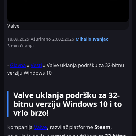
Valve
18.09.2025
•
Ažurirano
20.02.2026
•
Mihailo Ivanjac
•
3 min čitanja
-
Glavna
»
Vesti
»
Valve uklanja podršku za 32-bitnu
verziju Windows 10
Valve uklanja podršku za 32-
bitnu verziju Windows 10 i to
vrlo brzo!
Kompanija
Valve
, razvijač platforme
Steam
,