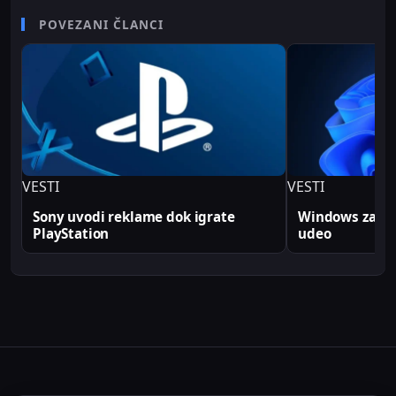
senior video editor na RTV Belle amie, što mu
POVEZANI ČLANCI
omogućava da tehničke teme predstavi jasno i
profesionalno. Sve tehničke analize i konfiguracije
na Sajber Sfera portalu zasnovane su na realnim
produkcionim implementacijama.
VESTI
VESTI
Sony uvodi reklame dok igrate
Windows zabele
PlayStation
udeo