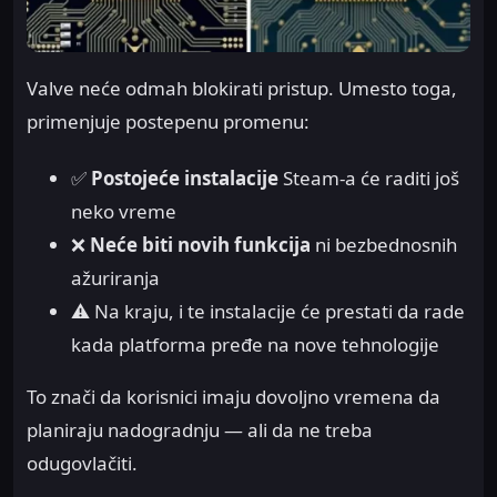
Valve neće odmah blokirati pristup. Umesto toga,
primenjuje postepenu promenu:
✅
Postojeće instalacije
Steam-a će raditi još
neko vreme
❌
Neće biti novih funkcija
ni bezbednosnih
ažuriranja
⚠️ Na kraju, i te instalacije će prestati da rade
kada platforma pređe na nove tehnologije
To znači da korisnici imaju dovoljno vremena da
planiraju nadogradnju — ali da ne treba
odugovlačiti.