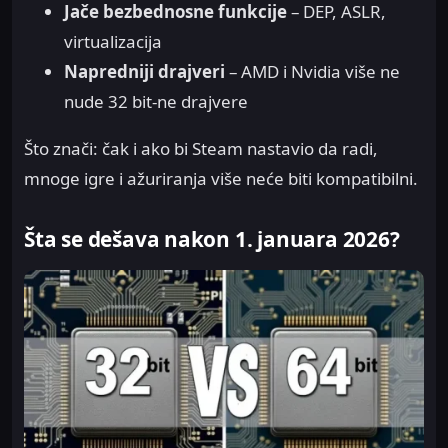
Jače bezbednosne funkcije
– DEP, ASLR,
virtualizacija
Napredniji drajveri
– AMD i Nvidia više ne
nude 32 bit-ne drajvere
Što znači: čak i ako bi Steam nastavio da radi,
mnoge igre i ažuriranja više neće biti kompatibilni.
Šta se dešava nakon 1. januara 2026?