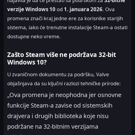
najavila je da će prestati sa podrškom za
32-bitne
verzije Windows 10
od
1. januara 2026
. Ova
promena znači kraj jedne ere za korisnike starijih
sistema, iako će trenutne instalacije Steam-a ostati
dostupne neko vreme.
Zašto Steam više ne podržava 32-bit
Windows 10?
U zvaničnom dokumentu za podršku, Valve
objašnjava da su ključni razlozi tehničke prirode:
„Ova promena je neophodna jer osnovne
funkcije Steam-a zavise od sistemskih
drajvera i drugih biblioteka koje nisu
podržane na 32-bitnim verzijama