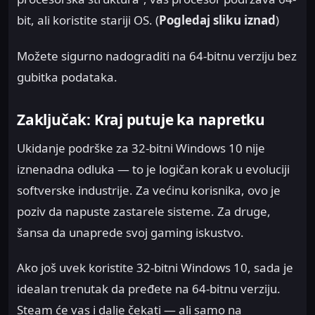
bit, ali koristite stariji OS. (
Pogledaj sliku iznad
)
Možete sigurno nadograditi na 64-bitnu verziju bez
gubitka podataka.
Zaključak: Kraj putuje ka napretku
Ukidanje podrške za 32-bitni Windows 10 nije
iznenadna odluka — to je logičan korak u evoluciji
softverske industrije. Za većinu korisnika, ovo je
poziv da napuste zastarele sisteme. Za druge,
šansa da unaprede svoj gaming iskustvo.
Ako još uvek koristite 32-bitni Windows 10, sada je
idealan trenutak da pređete na 64-bitnu verziju.
Steam će vas i dalje čekati — ali samo na