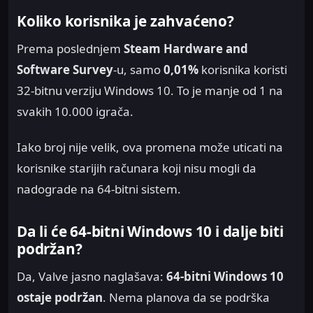
Koliko korisnika je zahvaćeno?
Prema poslednjem
Steam Hardware and
Software Survey
-u, samo
0,01%
korisnika koristi
32-bitnu verziju Windows 10. To je manje od 1 na
svakih 10.000 igrača.
Iako broj nije velik, ova promena može uticati na
korisnike starijih računara koji nisu mogli da
nadogradе na 64-bitni sistem.
Da li će 64-bitni Windows 10 i dalje biti
podržan?
Da, Valve jasno naglašava:
64-bitni Windows 10
ostaje podržan
. Nema planova da se podrška