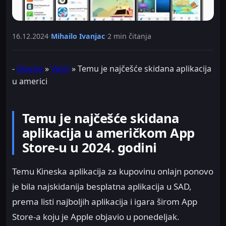
16.12.2024
•
Mihailo Ivanjac
•
2 min čitanja
-
Glavna
»
Vesti
»
Temu je najčešće skidana aplikacija
u americi
Temu je najčešće skidana
aplikacija u američkom App
Store-u u 2024. godini
Temu Kineska aplikacija za kupovinu onlajn ponovo
je bila najskidanija besplatna aplikacija u SAD,
prema listi najboljih aplikacija i igara širom App
Store-a koju je Apple objavio u ponedeljak.