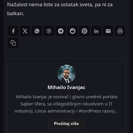
Nažalost nema liste za ostatak sveta, pa ni za
balkan.
Štampaj
Podeli: Facebook
Podeli: X
Podeli: WhatsApp
Podeli: Viber
Podeli: Telegram
Podeli: Reddit
Podeli: Pinterest
Podeli: LinkedIn
Podeli: Ema
Kopiraj link
Mihailo Ivanjac
Mihailo Ivanjac je osnivač i glavni urednik portala
Sajber Sfera, sa višegodišnjim iskustvom u IT
industriji, Linux administraciji i WordPress razvoju.
Specijalizovan je za Nginx infrastrukturu, Redis
Pročitaj više
object cache, Cloudflare integraciju i optimizaciju
WordPress-a na VPS okruženju. Tokom svoje IT