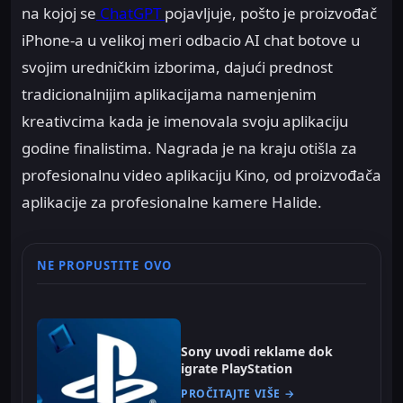
na kojoj se
ChatGPT
pojavljuje, pošto je proizvođač
iPhone-a u velikoj meri odbacio AI chat botove u
svojim uredničkim izborima, dajući prednost
tradicionalnijim aplikacijama namenjenim
kreativcima kada je imenovala svoju aplikaciju
godine finalistima. Nagrada je na kraju otišla za
profesionalnu video aplikaciju Kino, od proizvođača
aplikacije za profesionalne kamere Halide.
NE PROPUSTITE OVO
Sony uvodi reklame dok
igrate PlayStation
PROČITAJTE VIŠE →