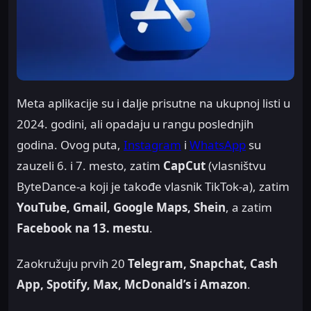
Meta aplikacije su i dalje prisutne na ukupnoj listi u
2024. godini, ali opadaju u rangu poslednjih
godina. Ovog puta,
Instagram
i
WhatsApp
su
zauzeli 6. i 7. mesto, zatim
CapCut
(vlasništvu
ByteDance-a koji je takođe vlasnik TikTok-a), zatim
YouTube, Gmail, Google Maps, Shein
, a zatim
Facebook na 13. mestu
.
Zaokružuju prvih 20
Telegram, Snapchat, Cash
App, Spotify, Max, McDonald’s i Amazon
.