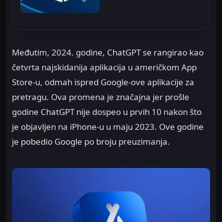
Međutim, 2024. godine, ChatGPT se rangirao kao
četvrta najskidanija aplikacija u američkom App
Store-u, odmah ispred Google-ove aplikacije za
pretragu. Ova promena je značajna jer prošle
godine ChatGPT nije dospeo u prvih 10 nakon što
je objavljen na iPhone-u u maju 2023. Ove godine
je pobedio Google po broju preuzimanja.