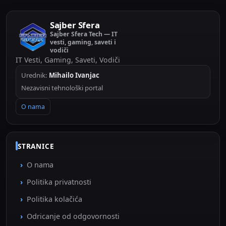
Sajber Sfera
Sajber Sfera Tech — IT
vesti, gaming, saveti i
vodiči
IT Vesti, Gaming, Saveti, Vodiči
Urednik:
Mihailo Ivanjac
Nezavisni tehnološki portal
O nama
STRANICE
O nama
Politika privatnosti
Politika kolačića
Odricanje od odgovornosti