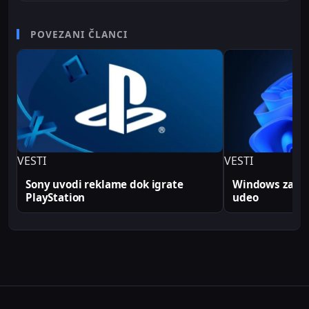
karijere radio je kao televizijski spiker/voditelj i
senior video editor na RTV Belle amie, što mu
POVEZANI ČLANCI
omogućava da tehničke teme predstavi jasno i
profesionalno. Sve tehničke analize i konfiguracije
na Sajber Sfera portalu zasnovane su na realnim
produkcionim implementacijama.
VESTI
VESTI
Sony uvodi reklame dok igrate
Windows zabele
PlayStation
udeo