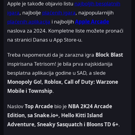
Apple je takođe objavio listu
najboljih besplatnih
igara
, najbolje
plaćenih igara
, najpopularnijih
plaćenih aplikacija
i najboljih
Apple Arcade
naslova za 2024. Kompletne liste možete pronaći
na stranici Danas u App Store-u.
Treba napomenuti da je zarazna igra
Block Blast
inspirisana Tetrisom! je bila prva najskidanija
besplatna aplikacija godine u SAD, a slede
Monopoly Go!, Roblox, Call of Duty: Warzone
Mobile i Township
.
Naslov
Top Arcade
bio je
NBA 2K24 Arcade
Edition, sa Snake.io+, Hello Kitti Island
Adventure, Sneaky Sasquatch i Bloons TD 6+
.