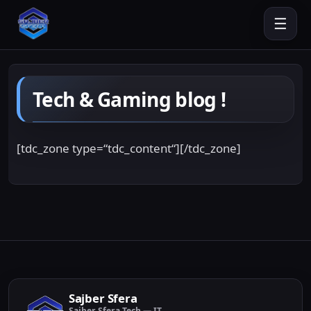
☰
Tech & Gaming blog !
[tdc_zone type=“tdc_content“][/tdc_zone]
Sajber Sfera
Sajber Sfera Tech — IT