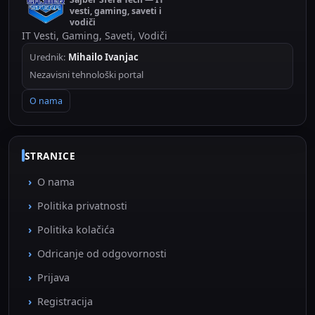
vesti, gaming, saveti i
vodiči
IT Vesti, Gaming, Saveti, Vodiči
Urednik:
Mihailo Ivanjac
Nezavisni tehnološki portal
O nama
STRANICE
O nama
Politika privatnosti
Politika kolačića
Odricanje od odgovornosti
Prijava
Registracija