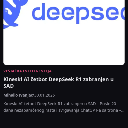
VEŠTAČKA INTELIGENCIJA
Kineski AI četbot DeepSeek R1 zabranjen u
SAD
Mihailo Ivanjac
•
30.01.2025
Kineski AI četbot DeepSeek R1 zabranjen u SAD - Posle 20
dana nezapamćenog rasta i svrgavanja ChatGPT-a sa trona –
kineski AI zabranjen u...