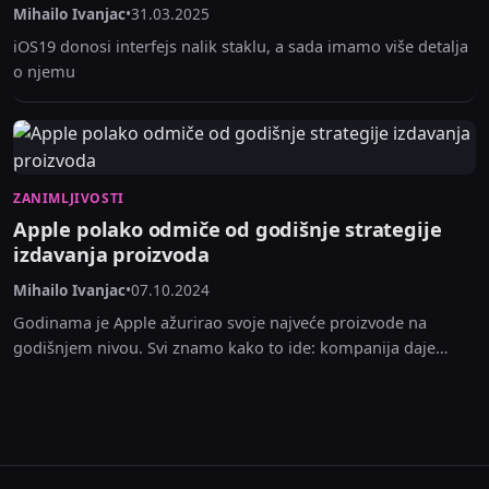
Mihailo Ivanjac
•
31.03.2025
iOS19 donosi interfejs nalik staklu, a sada imamo više detalja
o njemu
ZANIMLJIVOSTI
Apple polako odmiče od godišnje strategije
izdavanja proizvoda
Mihailo Ivanjac
•
07.10.2024
Godinama je Apple ažurirao svoje najveće proizvode na
godišnjem nivou. Svi znamo kako to ide: kompanija daje
pregled svog novog softvera u junu, a...