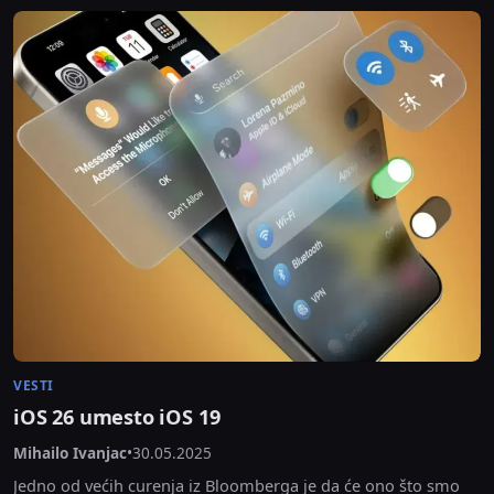
VESTI
iOS 26 umesto iOS 19
Mihailo Ivanjac
•
30.05.2025
Jedno od većih curenja iz Bloomberga je da će ono što smo