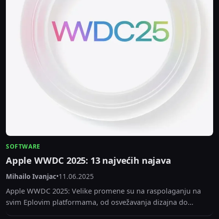
SOFTWARE
Apple WWDC 2025: 13 najvećih najava
Mihailo Ivanjac
•
11.06.2025
Apple WWDC 2025: Velike promene su na raspolaganju na
svim Eplovim platformama, od osvežavanja dizajna do
značajnih poboljšanja multitaskinga za iPad