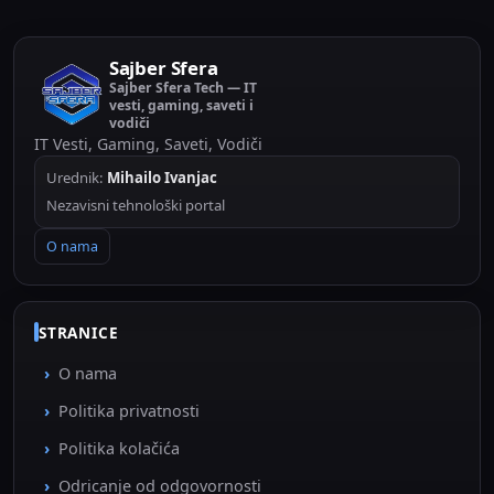
Sajber Sfera
Sajber Sfera Tech — IT
vesti, gaming, saveti i
vodiči
IT Vesti, Gaming, Saveti, Vodiči
Urednik:
Mihailo Ivanjac
Nezavisni tehnološki portal
O nama
STRANICE
O nama
Politika privatnosti
Politika kolačića
Odricanje od odgovornosti