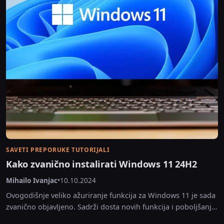
SAVETI PREPORUKE TUTORIJALI
Kako zvanično instalirati Windows 11 24H2
Mihailo Ivanjac
•
10.10.2024
Ovogodišnje veliko ažuriranje funkcija za Windows 11 je sada
zvanično objavljeno. Sadrži dosta novih funkcija i poboljšanja,
ali oni nažalost nisu odmah dostupni svim...