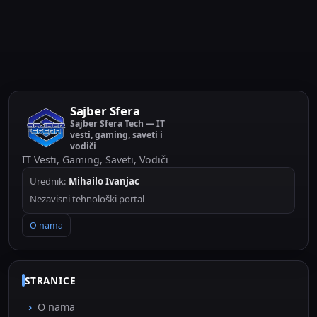
Sajber Sfera
Sajber Sfera Tech — IT
vesti, gaming, saveti i
vodiči
IT Vesti, Gaming, Saveti, Vodiči
Urednik:
Mihailo Ivanjac
Nezavisni tehnološki portal
O nama
STRANICE
O nama