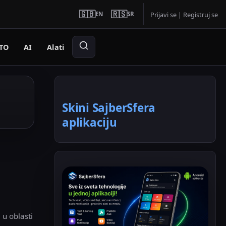
🇬🇧
🇷🇸
EN
SR
Prijavi se
|
Registruj se
TO
AI
Alati
Skini SajberSfera
aplikaciju
 u oblasti