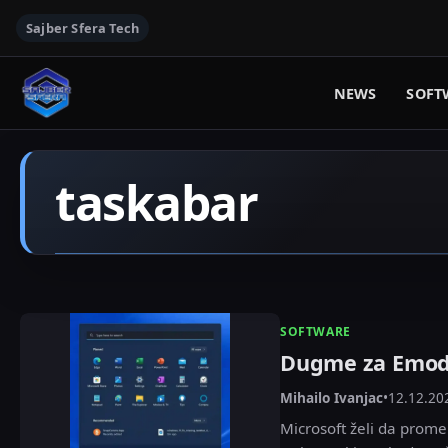
Sajber Sfera Tech
NEWS
SOFT
taskabar
SOFTWARE
Dugme za Emodž
Mihailo Ivanjac
•
12.12.20
Microsoft želi da prome