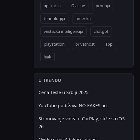
aplikacija
Glasine
prodaja
tehnologija
amerika
veštačka inteligencija
chatgpt
playstation
privatnost
app
leak
U TRENDU
Cena Tesle u Srbiji 2025
YouTube podržava NO FAKES act
Strimovanje videa u CarPlay, stiže sa iOS
26
Nvidia vredi 4 biliona dolara