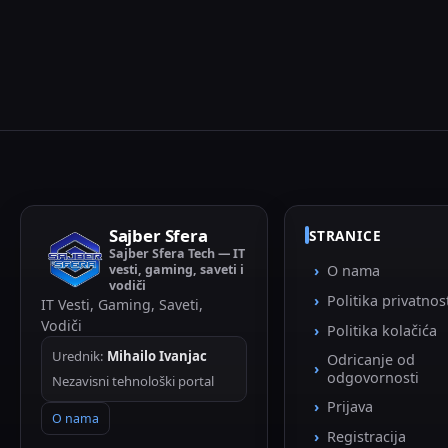
Sajber Sfera
STRANICE
Sajber Sfera Tech — IT
vesti, gaming, saveti i
O nama
vodiči
Politika privatnos
IT Vesti, Gaming, Saveti,
Vodiči
Politika kolačića
Urednik:
Mihailo Ivanjac
Odricanje od
odgovornosti
Nezavisni tehnološki portal
Prijava
O nama
Registracija