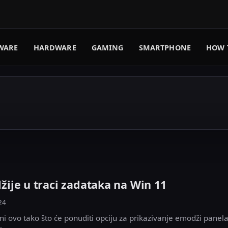
WARE
HARDWARE
GAMING
SMARTPHONE
HOW 
ije u traci zadataka na Win 11
24
ni ovo tako što će ponuditi opciju za prikazivanje emodži panela