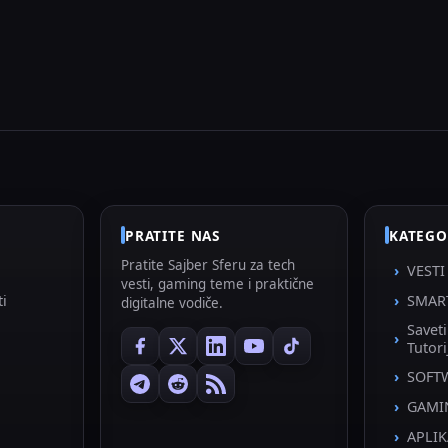
PRATITE NAS
KATEGO
Pratite Sajber Sferu za tech
VESTI
vesti, gaming teme i praktične
ti
SMAR
digitalne vodiče.
Savet
Tutori
SOFT
GAMI
APLIK