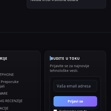
RIJE
BUDITE U TOKU
Prijavite se za najnovije
tehnološke vesti.
TPHONE
i Preporuke
EMAIL ADRESA
jali
WARE
NG RECENZIJE
Prijavi se
ACIJE
Saglasan/na sam da