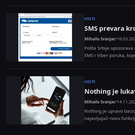
VESTI
SMS prevara kr
Mihailo Ivanjac
•
16.03.20
Pošta Srbije upozorava 
SMS i Viber poruka, koje
VESTI
Nothing je luka
Mihailo Ivanjac
•
14.11.20
Nothing je upravo baci
najavljujući novu funkc