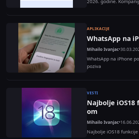
2026. godine. Kompanija
APLIKACIJE
WhatsApp na iPh
Mihailo Ivanjac
•
30.03.20
WhatsApp na iPhone po d
poziva
VESTI
Najbolje iOS18 f
om
Mihailo Ivanjac
•
16.06.20
Najbolje iOS18 funkcije 