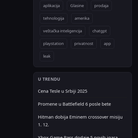
aplikacija
Glasine
prodaja
tehnologija
amerika
veštačka inteligencija
chatgpt
playstation
privatnost
app
leak
U TRENDU
Cena Tesle u Srbiji 2025
Promene u Battlefield 6 posle bete
Hitman dobija Eminem crossover misiju
1. 12.
Xbox Game Pass dodaje 5 novih igara