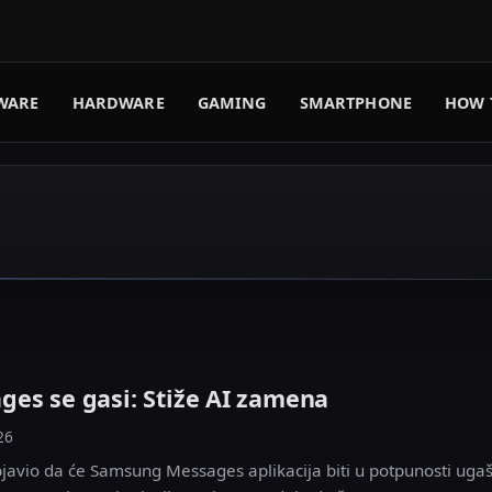
WARE
HARDWARE
GAMING
SMARTPHONE
HOW 
es se gasi: Stiže AI zamena
26
javio da će Samsung Messages aplikacija biti u potpunosti ugaš