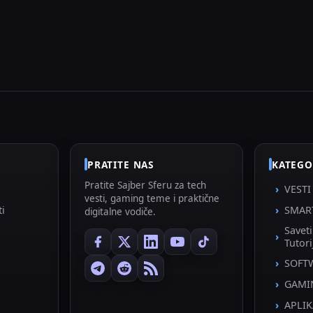
PRATITE NAS
KATEGO
Pratite Sajber Sferu za tech
VESTI
vesti, gaming teme i praktične
ti
SMAR
digitalne vodiče.
Savet
Tutori
SOFT
GAMI
APLIK