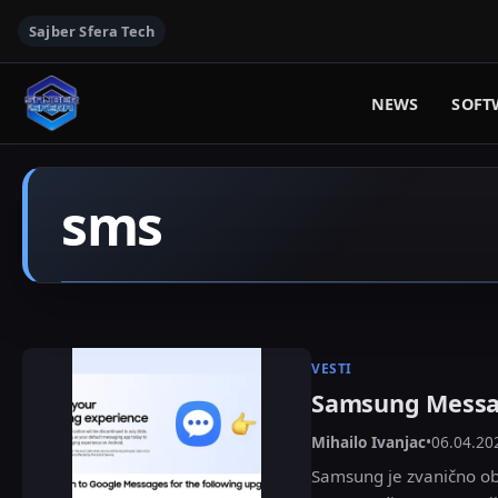
Sajber Sfera Tech
NEWS
SOFT
sms
VESTI
Samsung Messag
Mihailo Ivanjac
•
06.04.20
Samsung je zvanično ob