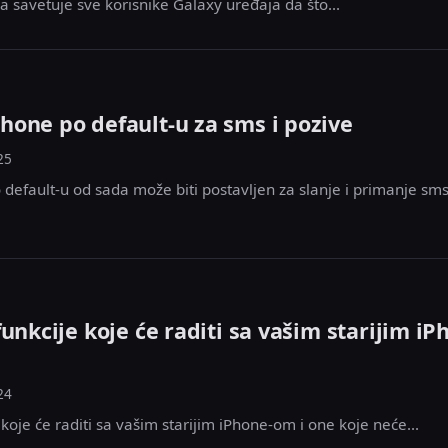
 savetuje sve korisnike Galaxy uređaja da što...
one po default-u za sms i pozive
25
efault-u od sada može biti postavljen za slanje i primanje sms
unkcije koje će raditi sa vašim starijim iP
24
koje će raditi sa vašim starijim iPhone-om i one koje neće...