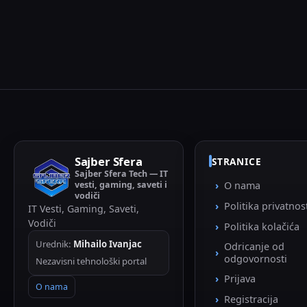
Sajber Sfera
STRANICE
Sajber Sfera Tech — IT
vesti, gaming, saveti i
O nama
vodiči
Politika privatnos
IT Vesti, Gaming, Saveti,
Vodiči
Politika kolačića
Urednik:
Mihailo Ivanjac
Odricanje od
odgovornosti
Nezavisni tehnološki portal
Prijava
O nama
Registracija