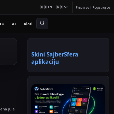
🇬🇧
🇷🇸
EN
SR
Prijavi se
|
Registruj se
TO
AI
Alati
Skini SajberSfera
aplikaciju
ena jula