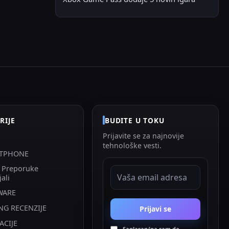
RIJE
BUDITE U TOKU
Prijavite se za najnovije
tehnološke vesti.
TPHONE
i Preporuke
EMAIL ADRESA
jali
WARE
NG RECENZIJE
Prijavi se
ACIJE
Saglasan/na sam da