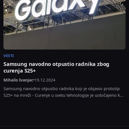
VESTI
Samsung navodno otpustio radnika zbog
curenja S25+
Mihailo Ivanjac
•
19.12.2024
Samsung navodno otpustio radnika koji je objavio prototip
S25+ na mreži - Curenje u svetu tehnologije je uobičajeno kao
kiša u tropima. Zaposleni, insajderi,...