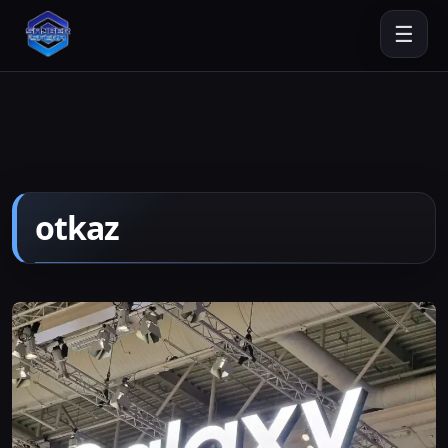
☰
otkaz