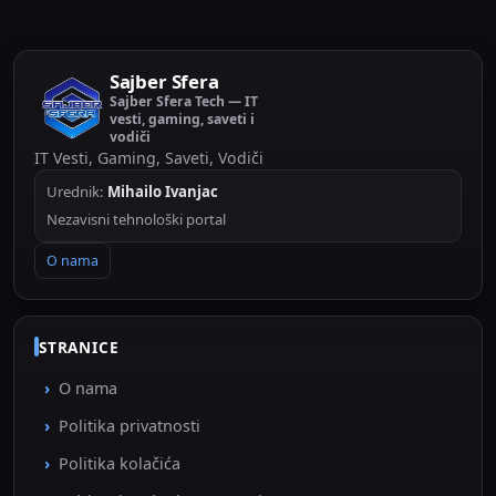
Sajber Sfera
Sajber Sfera Tech — IT
vesti, gaming, saveti i
vodiči
IT Vesti, Gaming, Saveti, Vodiči
Urednik:
Mihailo Ivanjac
Nezavisni tehnološki portal
O nama
STRANICE
O nama
Politika privatnosti
Politika kolačića