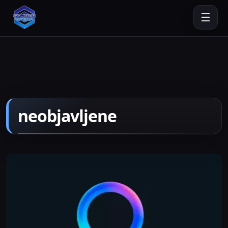
☰
neobjavljene