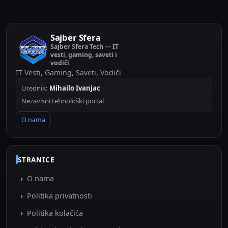
Sajber Sfera
Sajber Sfera Tech — IT
vesti, gaming, saveti i
vodiči
IT Vesti, Gaming, Saveti, Vodiči
Urednik:
Mihailo Ivanjac
Nezavisni tehnološki portal
O nama
STRANICE
O nama
Politika privatnosti
Politika kolačića