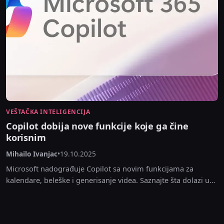
VEŠTAČKA INTELIGENCIJA
Copilot dobija nove funkcije koje ga čine
korisnim
Mihailo Ivanjac
•
19.10.2025
Microsoft nadograđuje Copilot sa novim funkcijama za
kalendare, beleške i generisanje videa. Saznajte šta dolazi u
novembru i decembru 2025.