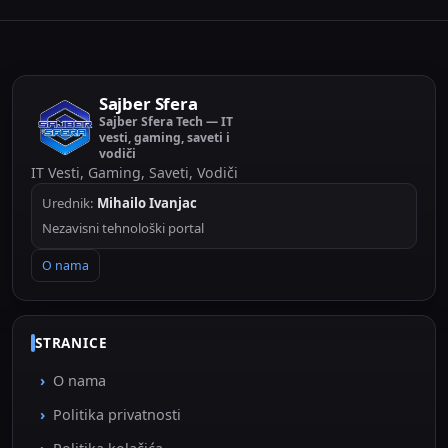
Sajber Sfera
Sajber Sfera Tech — IT
vesti, gaming, saveti i
vodiči
IT Vesti, Gaming, Saveti, Vodiči
Urednik:
Mihailo Ivanjac
Nezavisni tehnološki portal
O nama
STRANICE
O nama
Politika privatnosti