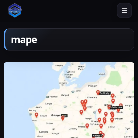
☰
mape