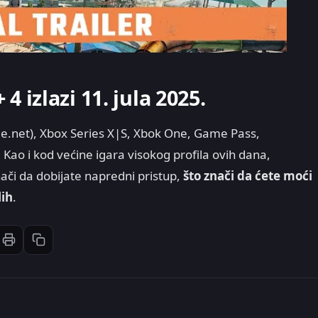
4 izlazi 11. jula 2025.
ttle.net), Xbox Series X|S, Xbok One, Game Pass,
 Kao i kod većine igara visokog profila ovih dana,
nači da dobijate napredni pristup,
što znači da ćete moći
lih
.
Štampaj članak
Kopiraj link
st
inkedIn
li: Email