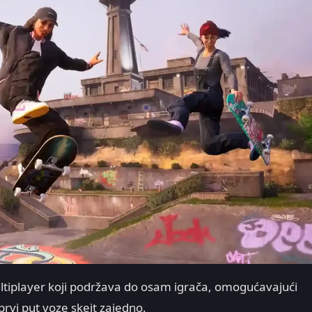
tiplayer koji podržava do osam igrača, omogućavajući
rvi put voze skejt zajedno.