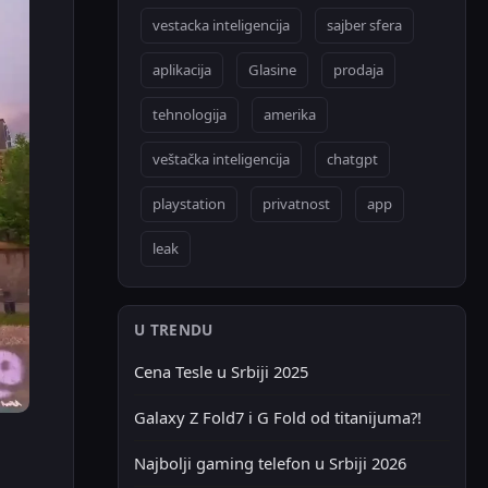
vestacka inteligencija
sajber sfera
aplikacija
Glasine
prodaja
tehnologija
amerika
veštačka inteligencija
chatgpt
playstation
privatnost
app
leak
U TRENDU
Cena Tesle u Srbiji 2025
Galaxy Z Fold7 i G Fold od titanijuma?!
Najbolji gaming telefon u Srbiji 2026