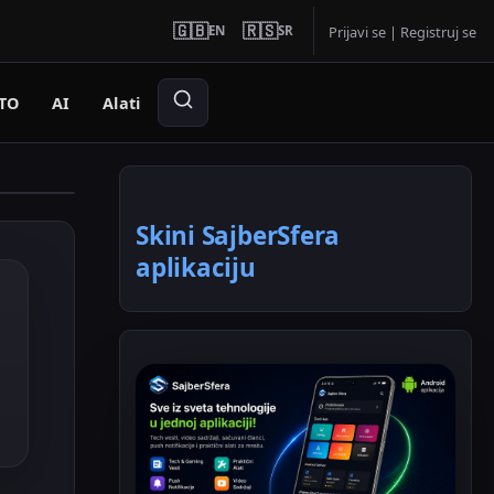
🇬🇧
🇷🇸
EN
SR
Prijavi se
|
Registruj se
TO
AI
Alati
Skini SajberSfera
aplikaciju