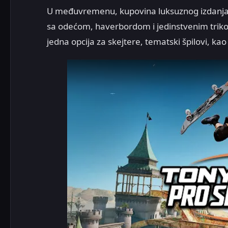
U međuvremenu, kupovina luksuznog izdanja 
sa odećom, haverbordom i jedinstvenim triko
jedna opcija za skejtere, tematski špilovi, kao