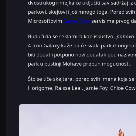
dvostrukog rimejka će uključiti sav sadržaj iz 
parkovi, skejtovi i još mnogo toga. Pored svih
Microsoftovim
Game Pass
servisima prvog d
Budući da se reklamira kao iskustvo „
ponovo i
4 Iron Galaxy kaže da će svaki park iz origina
biti dodat i potpuno novi dodatak pod naziv
park u pustinji Mohave prepun mogućnosti.
Što se tiče skejtera, pored svih imena koja se 
Horigome, Raissa Leal, Jamie Foy, Chloe Cowel