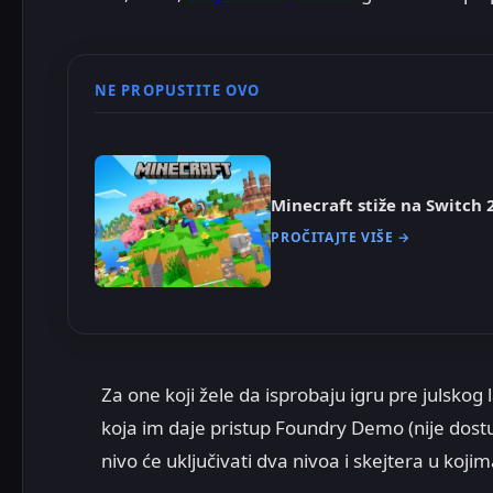
NE PROPUSTITE OVO
Minecraft stiže na Switch 
PROČITAJTE VIŠE →
Za one koji žele da isprobaju igru pre julskog
koja im daje pristup Foundry Demo (nije dos
nivo će uključivati dva nivoa i skejtera u kojim