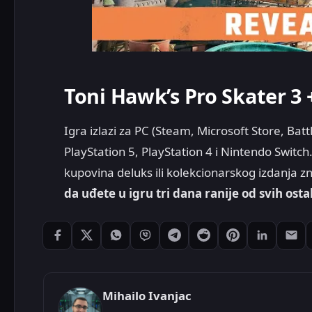
Toni Hawk’s Pro Skater 3 + 
Igra izlazi za PC (Steam, Microsoft Store, Ba
PlayStation 5, PlayStation 4 i Nintendo Switch.
kupovina deluks ili kolekcionarskog izdanja z
da uđete u igru tri dana ranije od svih osta
Podeli: Facebook
Podeli: X
Podeli: WhatsApp
Podeli: Viber
Podeli: Telegram
Podeli: Reddit
Podeli: Pintere
Podeli: L
Pode
Mihailo Ivanjac