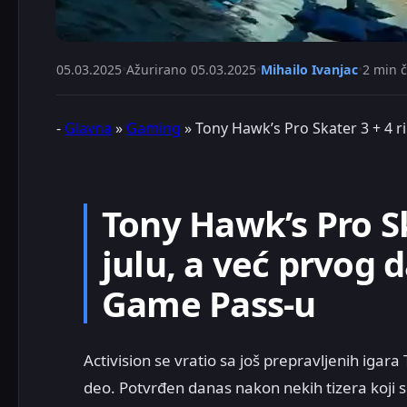
05.03.2025
•
Ažurirano
05.03.2025
•
Mihailo Ivanjac
•
2 min č
-
Glavna
»
Gaming
»
Tony Hawk’s Pro Skater 3 + 4 ri
Tony Hawk’s Pro Sk
julu, a već prvog 
Game Pass-u
Activision se vratio sa još prepravljenih igara 
deo. Potvrđen danas nakon nekih tizera koji s