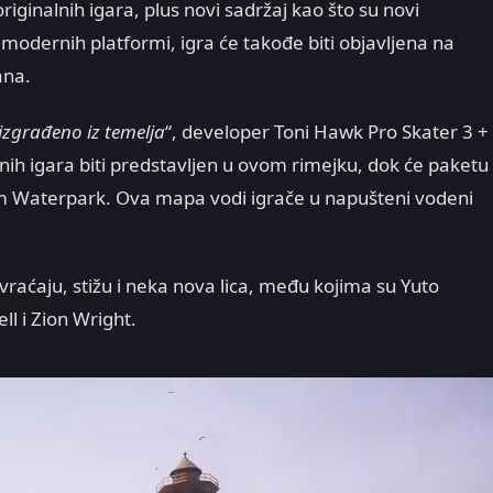
originalnih igara, plus novi sadržaj kao što su novi
 modernih platformi, igra će takođe biti objavljena na
ana.
zgrađeno iz temelja
“, developer Toni Hawk Pro Skater 3 +
lnih igara biti predstavljen u ovom rimejku, dok će paketu
om Waterpark. Ova mapa vodi igrače u napušteni vodeni
vraćaju, stižu i neka nova lica, među kojima su Yuto
l i Zion Wright.