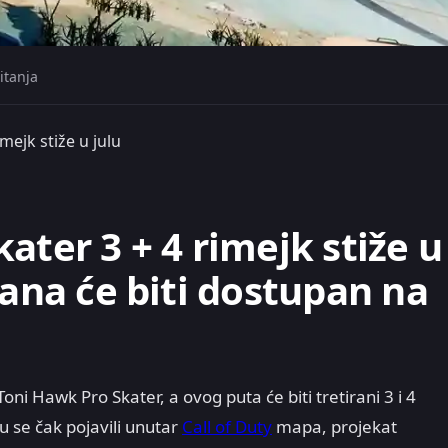
itanja
mejk stiže u julu
ater 3 + 4 rimejk stiže u
dana će biti dostupan na
Toni Hawk Pro Skater, a ovog puta će biti tretirani 3 i 4
u se čak pojavili unutar
Call of Duty
mapa, projekat