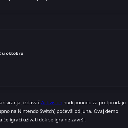
2 u oktobru
 lansiranja, izdavač
Activision
nudi ponudu za pretprodaju
tupno na Nintendo Switch) počevši od juna. Ovaj demo
a će igrači uživati dok se igra ne završi.