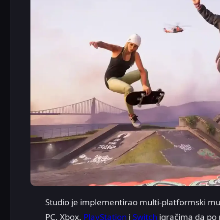
Studio je implementirao multi-platformski mul
PC, Xbox,
PlayStation
i
Switch
igračima da po p