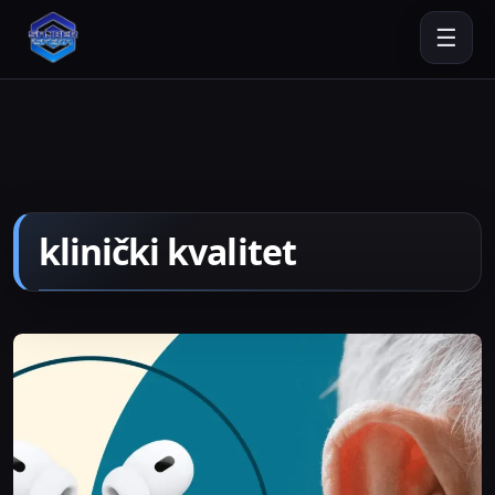
☰
klinički kvalitet