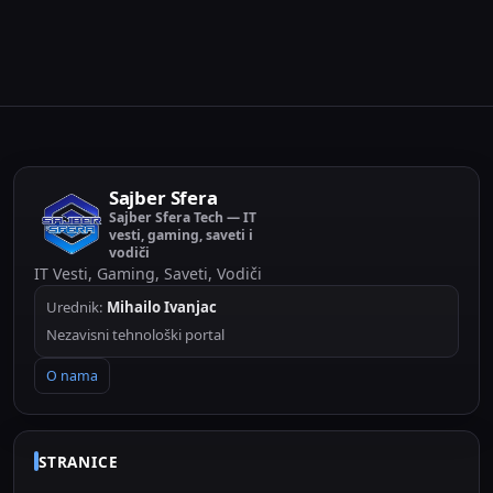
ovim naprednim mogućnostima zdravlja...
Sajber Sfera
Sajber Sfera Tech — IT
vesti, gaming, saveti i
vodiči
IT Vesti, Gaming, Saveti, Vodiči
Urednik:
Mihailo Ivanjac
Nezavisni tehnološki portal
O nama
STRANICE