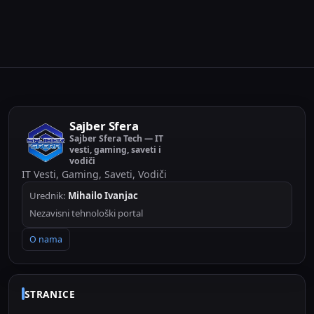
i kako da proverite tip...
Sajber Sfera
Sajber Sfera Tech — IT
vesti, gaming, saveti i
vodiči
IT Vesti, Gaming, Saveti, Vodiči
Urednik:
Mihailo Ivanjac
Nezavisni tehnološki portal
O nama
STRANICE