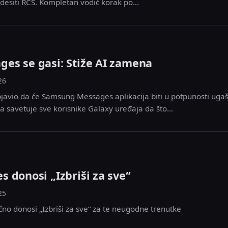
desiti RCS. Kompletan vodič korak po...
es se gasi: Stiže AI zamena
26
javio da će Samsung Messages aplikacija biti u potpunosti ugaš
 savetuje sve korisnike Galaxy uređaja da što...
 donosi „Izbriši za sve“
25
o donosi „Izbriši za sve“ za te neugodne trenutke