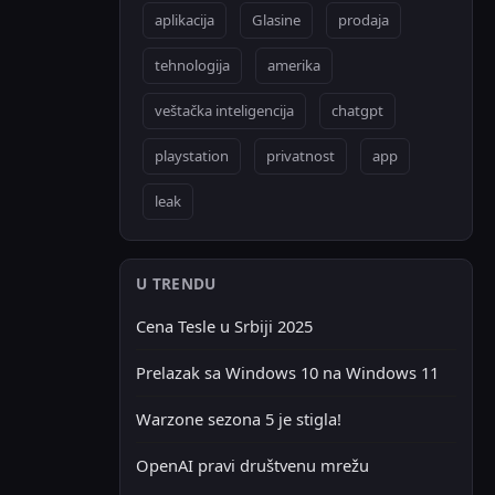
aplikacija
Glasine
prodaja
tehnologija
amerika
veštačka inteligencija
chatgpt
playstation
privatnost
app
leak
U TRENDU
Cena Tesle u Srbiji 2025
Prelazak sa Windows 10 na Windows 11
Warzone sezona 5 je stigla!
OpenAI pravi društvenu mrežu