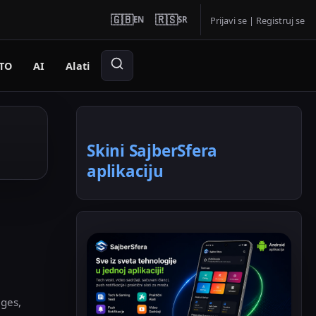
🇬🇧
🇷🇸
EN
SR
Prijavi se
|
Registruj se
TO
AI
Alati
Skini SajberSfera
aplikaciju
ges,