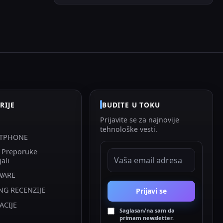
RIJE
BUDITE U TOKU
Prijavite se za najnovije
tehnološke vesti.
TPHONE
i Preporuke
EMAIL ADRESA
jali
WARE
NG RECENZIJE
Prijavi se
ACIJE
Saglasan/na sam da
primam newsletter.