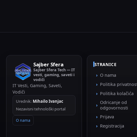
Sajber Sfera
STRANICE
Sajber Sfera Tech — IT
vesti, gaming, saveti i
O nama
vodiči
Politika privatnos
IT Vesti, Gaming, Saveti,
Vodiči
Politika kolačića
Urednik:
Mihailo Ivanjac
Odricanje od
odgovornosti
Nezavisni tehnološki portal
Prijava
O nama
Registracija