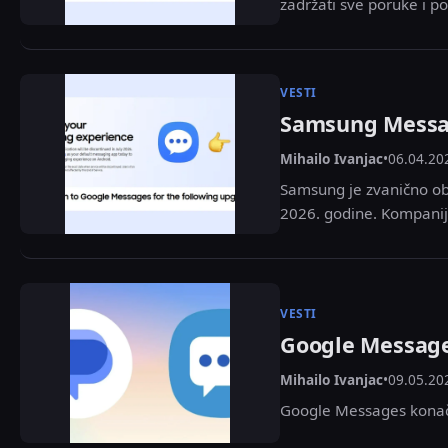
zadržati sve poruke i po
VESTI
Samsung Messag
Mihailo Ivanjac
•
06.04.20
Samsung je zvanično ob
2026. godine. Kompanija
VESTI
Google Messages
Mihailo Ivanjac
•
09.05.20
Google Messages konačn