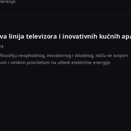
neracije.
 linija televizora i inovativnih kućnih ap
24
 filozofiju neophodnog, inovativnog i skladnog, ističu se svojom
om i velikim prioritetom na uštedi električne energije.