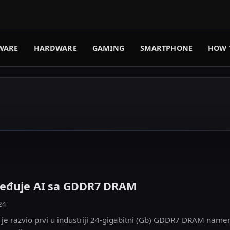
WARE
HARDWARE
GAMING
SMARTPHONE
HOW 
eđuje AI sa GDDR7 DRAM
24
je razvio prvi u industriji 24-gigabitni (Gb) GDDR7 DRAM name