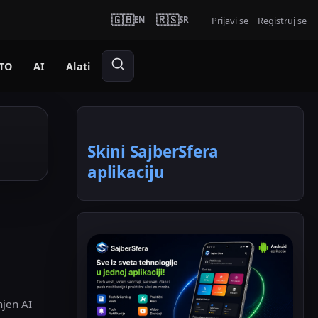
🇬🇧
🇷🇸
EN
SR
Prijavi se
|
Registruj se
TO
AI
Alati
Skini SajberSfera
aplikaciju
njen AI