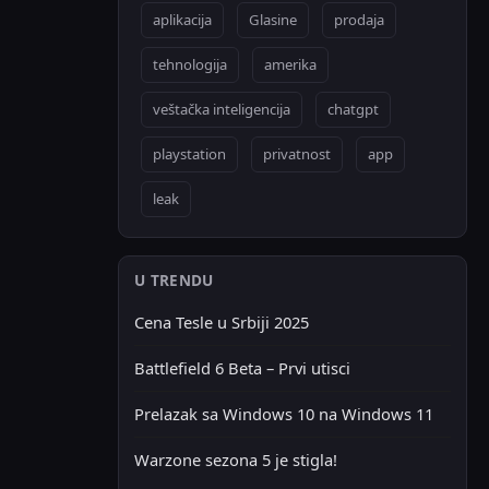
aplikacija
Glasine
prodaja
tehnologija
amerika
veštačka inteligencija
chatgpt
playstation
privatnost
app
leak
U TRENDU
Cena Tesle u Srbiji 2025
Battlefield 6 Beta – Prvi utisci
Prelazak sa Windows 10 na Windows 11
Warzone sezona 5 je stigla!