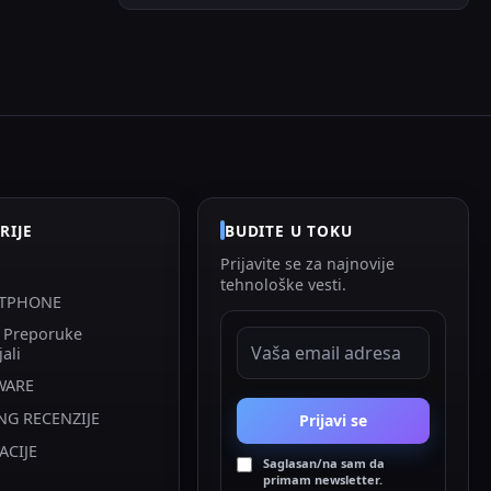
RIJE
BUDITE U TOKU
Prijavite se za najnovije
tehnološke vesti.
TPHONE
i Preporuke
EMAIL ADRESA
jali
WARE
NG RECENZIJE
Prijavi se
ACIJE
Saglasan/na sam da
primam newsletter.