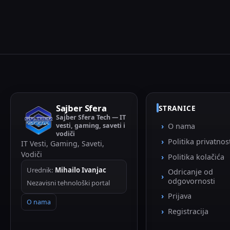
Sajber Sfera
STRANICE
Sajber Sfera Tech — IT
vesti, gaming, saveti i
O nama
vodiči
Politika privatnos
IT Vesti, Gaming, Saveti,
Vodiči
Politika kolačića
Urednik:
Mihailo Ivanjac
Odricanje od
odgovornosti
Nezavisni tehnološki portal
Prijava
O nama
Registracija