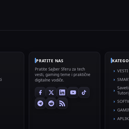
PRATITE NAS
KATEGO
Pratite Sajber Sferu za tech
VESTI
vesti, gaming teme i praktične
ti
SMAR
digitalne vodiče.
Savet
Tutori
SOFT
GAMI
APLIK