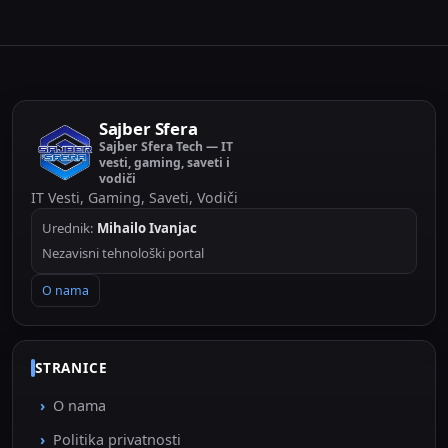
Sajber Sfera
Sajber Sfera Tech — IT
vesti, gaming, saveti i
vodiči
IT Vesti, Gaming, Saveti, Vodiči
Urednik:
Mihailo Ivanjac
Nezavisni tehnološki portal
O nama
STRANICE
O nama
Politika privatnosti