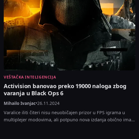
VEŠTAČKA INTELIGENCIJA
Activision banovao preko 19000 naloga zbog
varanja u Black Ops 6
Mihailo Ivanjac
•
26.11.2024
Varalice iliti čiteri nisu neuobičajen prizor u FPS igrama u
multiplejer modovima, ali potpuno nova izdanja obično imaju
najaktivniju koncentraciju njih. Call of Duty:...