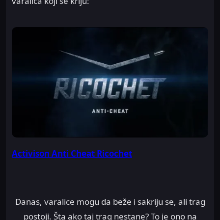
varalica koji se kriju:
Activison Anti Cheat Ricochet
Danas, varalice mogu da beže i sakriju se, ali trag
postoji. Šta ako taj trag nestane? To je ono na