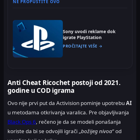
NE PROPUSTITE OVO
Sony uvodi reklame dok
igrate PlayStation
PROČITAJTE VIŠE →
Anti Cheat Ricochet postoji od 2021.
godine u COD igrama
Ovo nije prvi put da Activision pominje upotrebu
AI
u metodama otkrivanja varalica. Pre objavljivanja
Black Ops 6
, rečeno je da se modeli ponašanja
koriste da bi se odvojili igrači „
božijeg nivoa
“ od