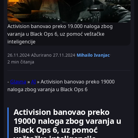
Activision banovao preko 19.000 naloga zbog
varanja u Black Ops 6, uz pomoć veštačke
inteligencije
26.11.2024
•
Ažurirano
27.11.2024
•
Mihailo Ivanjac
•
2 min čitanja
-
Glavna
»
AI
»
Activision banovao preko 19000
naloga zbog varanja u Black Ops 6
Activision banovao preko
19000 naloga zbog varanja u
Black Ops 6, uz pomoć