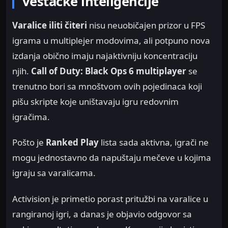
veštačke inteligencije
Varalice iliti čiteri
nisu neuobičajen prizor u FPS
igrama u multiplejer modovima, ali potpuno nova
izdanja obično imaju najaktivniju koncentraciju
njih.
Call of Duty: Black Ops 6 multiplayer
se
trenutno bori sa mnoštvom ovih pojedinaca koji
pišu skripte koje uništavaju igru redovnim
igračima.
Pošto je
Ranked Play
lista sada aktivna, igrači ne
mogu jednostavno da napuštaju mečeve u kojima
igraju sa varalicama.
Activision je primetio porast pritužbi na varalice u
rangiranoj igri, a danas je objavio odgovor sa