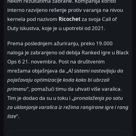
nekim rezultatima zabrane. Kompanija koristi
interno razvijeno rešenje protiv varanja na nivou
kernela pod nazivom
Ricochet
za svoja Call of
Duty iskustva, koje je u upotrebi od 2021.
Prema poslednjem ažuriranju, preko 19.000
naloga je zabranjeno od debija Ranked igre u Black
Ops 6 21. novembra. Post na društvenim
mrežama objašnjava da „
AI sistemi nastavljaju da
pojačavaju optimizacije koda kako bi ubrzali
primenu
“, pomažući timu da uhvati više varalica.
Tim je dodao da su u toku i „
pronalaženja po satu
za uklanjanje varalica iz režima rangirane igre i rang
liste
“.