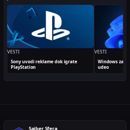
omogućava da tehničke teme predstavi jasno i
profesionalno. Sve tehničke analize i konfiguracije
na Sajber Sfera portalu zasnovane su na realnim
produkcionim implementacijama.
VESTI
VESTI
Sony uvodi reklame dok igrate
Windows zabele
PlayStation
udeo
Sajber Sfera