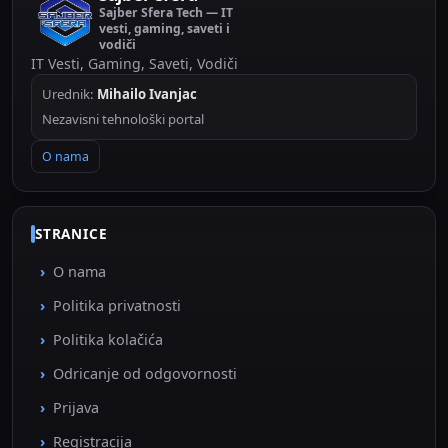
Sajber Sfera Tech — IT
vesti, gaming, saveti i
vodiči
IT Vesti, Gaming, Saveti, Vodiči
Urednik:
Mihailo Ivanjac
Nezavisni tehnološki portal
O nama
STRANICE
O nama
Politika privatnosti
Politika kolačića
Odricanje od odgovornosti
Prijava
Registracija