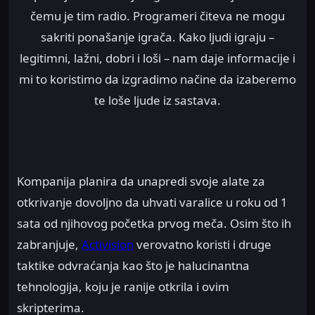
čemu je tim radio. Programeri čiteva ne mogu
sakriti ponašanje igrača. Kako ljudi igraju –
legitimni, lažni, dobri i loši – nam daje informacije i
mi to koristimo da izgradimo načine da izaberemo
te loše ljude iz sastava.
Kompanija planira da unapredi svoje alate za
otkrivanje dovoljno da uhvati varalice u roku od 1
sata od njihovog početka prvog meča. Osim što ih
zabranjuje,
Activision
verovatno koristi i druge
taktike odvraćanja kao što je halucinantna
tehnologija, koju je ranije otkrila i ovim
skripterima.