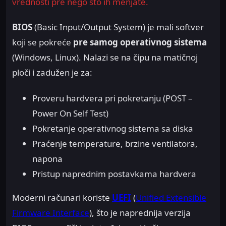
vrednosti pre nego što ih menjate.
BIOS
(Basic Input/Output System) je mali softver
koji se pokreće
pre samog operativnog sistema
(Windows, Linux). Nalazi se na čipu na matičnoj
ploči i zadužen je za:
Proveru hardvera pri pokretanju (POST –
Power On Self Test)
Pokretanje operativnog sistema sa diska
Praćenje temperature, brzine ventilatora,
napona
Pristup naprednim postavkama hardvera
Moderni računari koriste
UEFI
(
Unified Extensible
Firmware Interface
), što je naprednija verzija