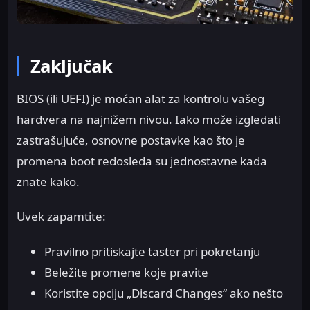
Zaključak
BIOS (ili UEFI) je moćan alat za kontrolu vašeg
hardvera na najnižem nivou. Iako može izgledati
zastrašujuće, osnovne postavke kao što je
promena boot redosleda su jednostavne kada
znate kako.
Uvek zapamtite:
Pravilno pritiskajte taster pri pokretanju
Beležite promene koje pravite
Koristite opciju „Discard Changes“ ako nešto