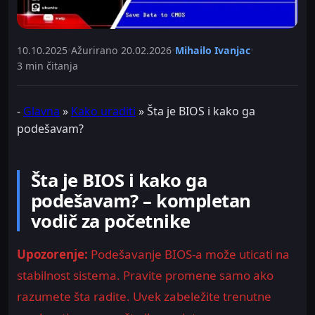
10.10.2025
•
Ažurirano
20.02.2026
•
Mihailo Ivanjac
•
3 min čitanja
-
Glavna
»
Kako uraditi
»
Šta je BIOS i kako ga
podešavam?
Šta je BIOS i kako ga
podešavam? – kompletan
vodič za početnike
Upozorenje:
Podešavanje BIOS-a može uticati na
stabilnost sistema. Pravite promene samo ako
razumete šta radite. Uvek zabeležite trenutne