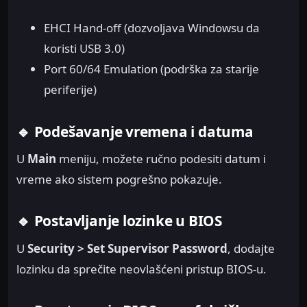
EHCI Hand-off (dozvoljava Windowsu da
koristi USB 3.0)
Port 60/64 Emulation (podrška za starije
periferije)
🔹 Podešavanje vremena i datuma
U
Main
meniju, možete ručno podesiti datum i
vreme ako sistem pogrešno pokazuje.
🔹 Postavljanje lozinke u BIOS
U
Security > Set Supervisor Password
, dodajte
lozinku da sprečite neovlašćeni pristup BIOS-u.