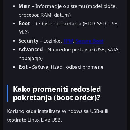
Main
– Informacije o sistemu (model ploče,
procesor, RAM, datum)
Boot
– Redosled pokretanja (HDD, SSD, USB,
M.2)
Security
– Lozinke,
TPM
,
Secure Boot
Advanced
– Napredne postavke (USB, SATA,
napajanje)
Exit
– Sačuvaj i izađi, odbaci promene
Kako promeniti redosled
pokretanja (boot order)?
Korisno kada instalirate Windows sa USB-a ili
testirate Linux Live USB.