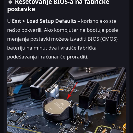
🔹 Resetovanje BIOS-a na fabričke
postavke
U
Exit > Load Setup Defaults
– korisno ako ste
nešto pokvarili. Ako kompjuter ne bootuje posle
menjanja postavki možete izvaditi BIOS (CMOS)
bateriju na minut dva i vratiće fabrička
podešavanja i računar će proraditi.