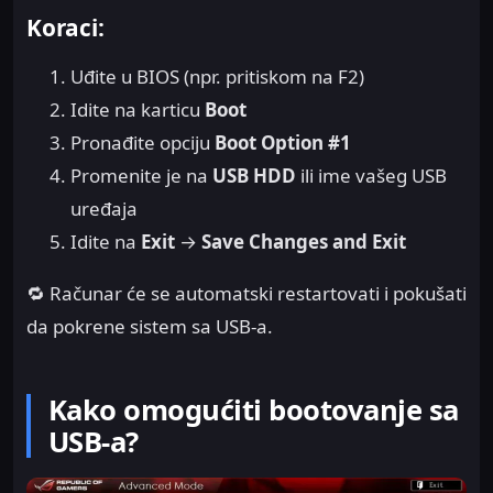
Koraci:
Uđite u BIOS (npr. pritiskom na F2)
Idite na karticu
Boot
Pronađite opciju
Boot Option #1
Promenite je na
USB HDD
ili ime vašeg USB
uređaja
Idite na
Exit
→
Save Changes and Exit
🔁 Računar će se automatski restartovati i pokušati
da pokrene sistem sa USB-a.
Kako omogućiti bootovanje sa
USB-a?