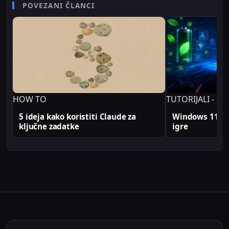
senior video editor na RTV Belle amie, što mu
POVEZANI ČLANCI
omogućava da tehničke teme predstavi jasno i
profesionalno. Sve tehničke analize i konfiguracije
na Sajber Sfera portalu zasnovane su na realnim
produkcionim implementacijama.
HOW TO
TUTORIJALI - SA
5 ideja kako koristiti Claude za
Windows 11 En
ključne zadatke
igre