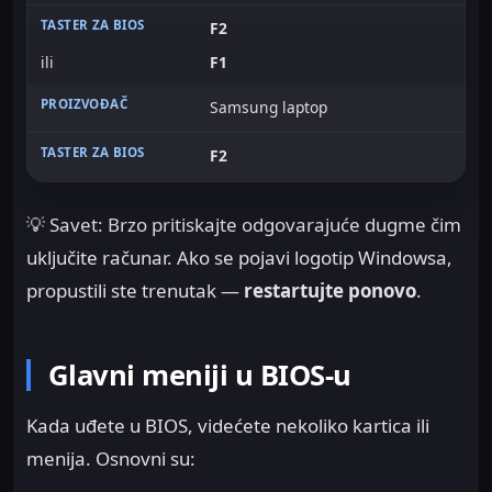
F2
ili
F1
Samsung laptop
F2
💡 Savet: Brzo pritiskajte odgovarajuće dugme čim
uključite računar. Ako se pojavi logotip Windowsa,
propustili ste trenutak —
restartujte ponovo
.
Glavni meniji u BIOS-u
Kada uđete u BIOS, videćete nekoliko kartica ili
menija. Osnovni su: