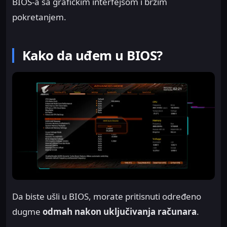
BIOS-a sa grafičkim interfejsom i bržim
pokretanjem.
Kako da uđem u BIOS?
Da biste ušli u BIOS, morate pritisnuti određeno
dugme
odmah nakon uključivanja računara
.