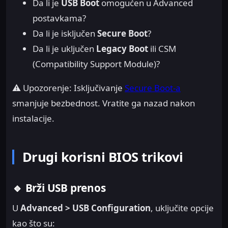
Da li je
USB Boot
omogućen u Advanced
postavkama?
Da li je isključen
Secure Boot
?
Da li je uključen
Legacy Boot
ili CSM
(Compatibility Support Module)?
⚠️ Upozorenje: Isključivanje
Secure Boot-a
smanjuje bezbednost. Vratite ga nazad nakon
instalacije.
Drugi korisni BIOS trikovi
🔹 Brži USB prenos
U
Advanced > USB Configuration
, uključite opcije
kao što su: