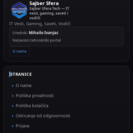
Sajber Sfera
Sajber Sfera Tech — IT
vesti, gaming, saveti i
vodiči
IT Vesti, Gaming, Saveti, Vodiči
Urednik:
Mihailo Ivanjac
Nezavisni tehnološki portal
O nama
STRANICE
O nama
Politika privatnosti
Politika kolačića
Odricanje od odgovornosti
Prijava