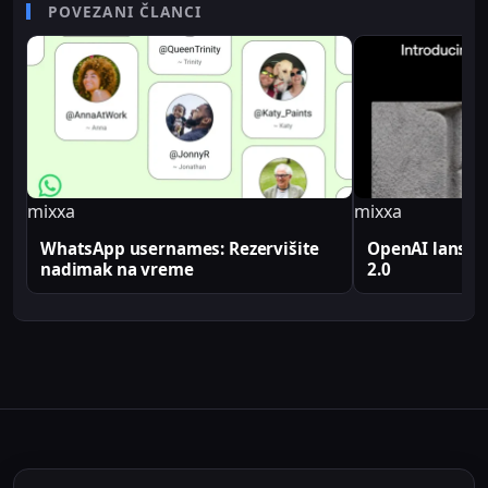
senior video editor na RTV Belle amie, što mu
POVEZANI ČLANCI
omogućava da tehničke teme predstavi jasno i
profesionalno. Sve tehničke analize i konfiguracije
na Sajber Sfera portalu zasnovane su na realnim
produkcionim implementacijama.
mixxa
mixxa
WhatsApp usernames: Rezervišite
OpenAI lansir
nadimak na vreme
2.0