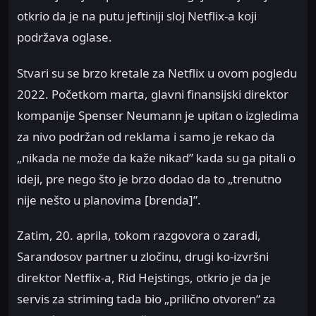
otkrio da je na putu jeftiniji sloj Netflix-a koji
podržava oglase.
Stvari su se brzo kretale za Netflix u ovom pogledu
2022. Početkom marta, glavni finansijski direktor
kompanije Spenser Neumann je upitan o izgledima
za nivo podržan od reklama i samo je rekao da
„nikada ne može da kaže nikad” kada su ga pitali o
ideji, pre nego što je brzo dodao da to „trenutno
nije nešto u planovima [brenda]”.
Zatim, 20. aprila, tokom razgovora o zaradi,
Sarandosov partner u zločinu, drugi ko-izvršni
direktor Netflix-a, Rid Hejstings, otkrio je da je
servis za striming tada bio „prilično otvoren“ za