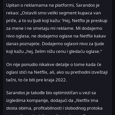
Upitan o reklamama na platformi, Sarandos je
rekao: „Ostavili smo veliki segment kupaca van
priče, a to su ljudi koji kažu: ‘Hej, Netflix je preskup
za mene i ne smetaju mi reklame. Mi dodajemo
nivo oglasa, ne dodajemo oglase na Netflix kakav
danas poznajete. Dodajemo oglasni nivo za ljude
koji kažu „hej, želim nižu cenu i gledaću oglase.“
On nije ponudio nikakve detalje o tome kada će
oglasi stići na Netflix, ali, ako su prethodni izveštaji
tačni, to će biti pre kraja 2022.
Sarandos je takođe bio optimističan u vezi sa
izgledima kompanije, dodajući da „Netflix ima
dosta obima, profitabilnosti i slobodnog protoka