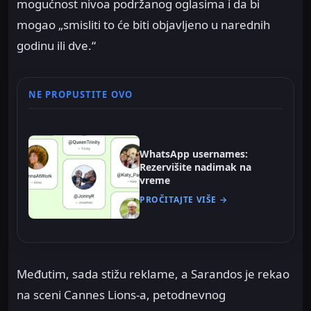
mogućnost nivoa podržanog oglasima i da bi
mogao „smisliti to će biti objavljeno u narednih
godinu ili dve.“
NE PROPUSTITE OVO
WhatsApp usernames:
Rezervišite nadimak na
vreme
PROČITAJTE VIŠE →
Međutim, sada stižu reklame, a Sarandos je rekao
na sceni Cannes Lions-a, petodnevnog