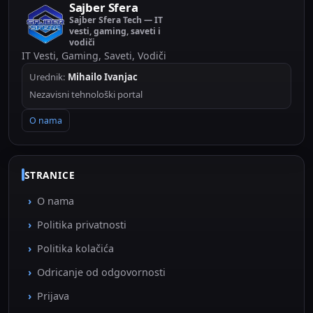
Sajber Sfera
Sajber Sfera Tech — IT
vesti, gaming, saveti i
vodiči
IT Vesti, Gaming, Saveti, Vodiči
Urednik:
Mihailo Ivanjac
Nezavisni tehnološki portal
O nama
STRANICE
O nama
Politika privatnosti
Politika kolačića
Odricanje od odgovornosti
Prijava