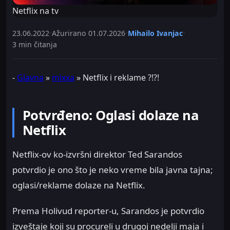
Netflix na tv
23.06.2022
•
Ažurirano
01.07.2026
•
Mihailo Ivanjac
•
3 min čitanja
-
Glavna
»
mixxa
»
Netflix i reklame ?!?!
Potvrđeno: Oglasi dolaze na
Netflix
Netflix-ov ko-izvršni direktor Ted Sarandos
potvrdio je ono što je neko vreme bila javna tajna;
oglasi/reklame dolaze na Netflix.
Prema Holivud reporter-u, Sarandos je potvrdio
izveštaje koji su procureli u drugoj nedelji maja i