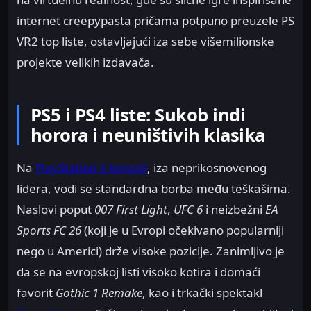
internet creepypasta pričama potpuno preuzele PS
VR2 top liste, ostavljajući iza sebe višemilionske
projekte velikih izdavača.
PS5 i PS4 liste: Sukob indi
horora i neuništivih klasika
Na
PlayStation 5
konzoli
, iza neprikosnovenog
lidera, vodi se standardna borba među teškašima.
Naslovi poput
007 First Light
,
UFC 6
i neizbežni
EA
Sports FC 26
(koji je u Evropi očekivano popularniji
nego u Americi) drže visoke pozicije. Zanimljivo je
da se na evropskoj listi visoko kotira i domaći
favorit
Gothic 1 Remake
, kao i trkački spektakl