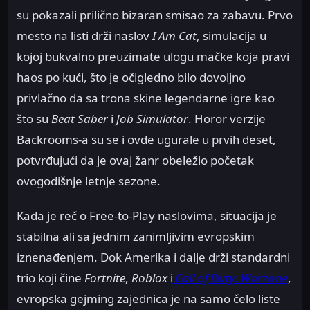
su pokazali prilično bizaran smisao za zabavu. Prvo
mesto na listi drži naslov
I Am Cat
, simulacija u
kojoj bukvalno preuzimate ulogu mačke koja pravi
haos po kući, što je očigledno bilo dovoljno
privlačno da sa trona skine legendarne igre kao
što su
Beat Saber
i
Job Simulator
. Horor verzije
Backrooms-a su se i ovde ugurale u prvih deset,
potvrđujući da je ovaj žanr obeležio početak
ovogodišnje letnje sezone.
Kada je reč o Free-to-Play naslovima, situacija je
stabilna ali sa jednim zanimljivim evropskim
iznenađenjem. Dok Amerika i dalje drži standardni
trio koji čine
Fortnite
,
Roblox
i
Call of Duty: Warzone
,
evropska gejming zajednica je na samo čelo liste