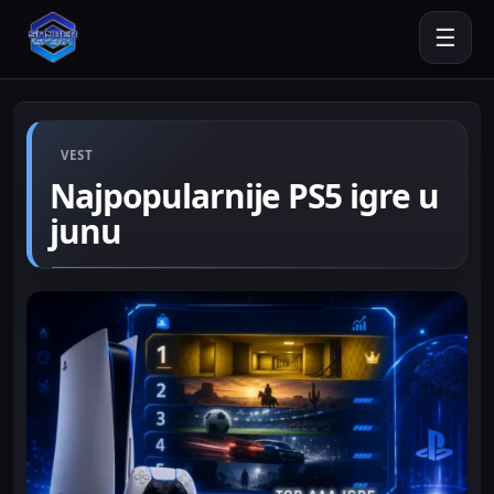
☰
VEST
Najpopularnije PS5 igre u
junu