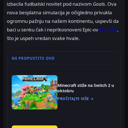
izbacila fudbalski novitet pod nazivom
Goals
. Ova
nova besplatna simulacija je očigledno privukla
ogromnu pažnju na našem kontinentu, uspevši da
baci u senku čak i neprikosnoveni Epic-ov
Fortnite
,
što je uspeh vredan svake hvale.
NE PROPUSTITE OVO
Minecraft stiže na Switch 2 u
oktobru
PROČITAJTE VIŠE →