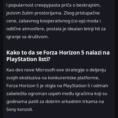
i popularnost creepypasta priča o beskrajnim,
jezivim žutim prostorijama. Zbog pristupačne
cene, zabavnog kooperativnog (co-op) moda i
odlične atmosfere, postala je idealan letnji hit za
igranje sa društvom.
Kako to da se Forza Horizon 5 nalazi na
PlayStation listi?
Kao deo nove Microsoft-ove strategije o deljenju
svojih ekskluziva na konkurentske platforme,
Forza Horizon 5 je stigla na PlayStation 5 i odmah
zabeležila ogroman uspeh među igračima koji su
godinama patili za dobrim arkadnim trkama na
Sony konzoli.