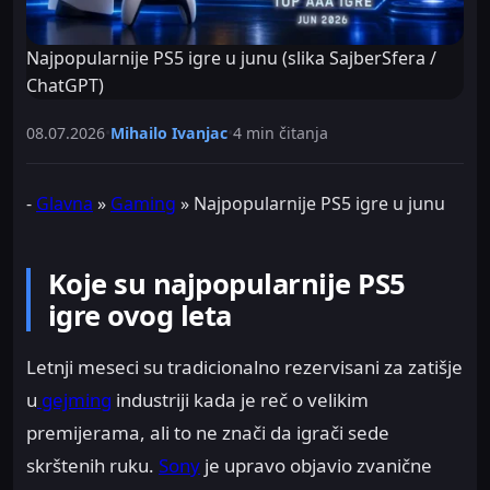
Najpopularnije PS5 igre u junu (slika SajberSfera /
ChatGPT)
08.07.2026
•
Mihailo Ivanjac
•
4 min čitanja
-
Glavna
»
Gaming
»
Najpopularnije PS5 igre u junu
Koje su najpopularnije PS5
igre ovog leta
Letnji meseci su tradicionalno rezervisani za zatišje
u
gejming
industriji kada je reč o velikim
premijerama, ali to ne znači da igrači sede
skrštenih ruku.
Sony
je upravo objavio zvanične