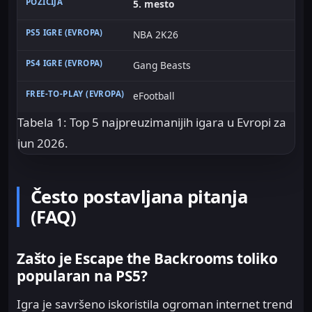
5. mesto
NBA 2K26
Gang Beasts
eFootball
Tabela 1: Top 5 najpreuzimanijih igara u Evropi za
jun 2026.
Često postavljana pitanja
(FAQ)
Zašto je Escape the Backrooms toliko
popularan na PS5?
Igra je savršeno iskoristila ogroman internet trend