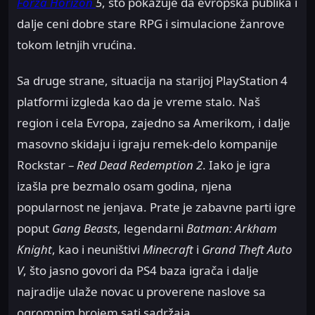
Forza Horizon
5
, što pokazuje da evropska publika i
dalje ceni dobre stare RPG i simulacione žanrove
tokom letnjih vrućina.
Sa druge strane, situacija na starijoj PlayStation 4
platformi izgleda kao da je vreme stalo. Naš
region i cela Evropa, zajedno sa Amerikom, i dalje
masovno skidaju i igraju remek-delo kompanije
Rockstar –
Red Dead Redemption 2
. Iako je igra
izašla pre bezmalo osam godina, njena
popularnost ne jenjava. Prate je zabavne parti igre
poput
Gang Beasts
, legendarni
Batman: Arkham
Knight
, kao i neuništivi
Minecraft
i
Grand Theft Auto
V
, što jasno govori da PS4 baza igrača i dalje
najradije ulaže novac u proverene naslove sa
ogromnim brojem sati sadržaja.