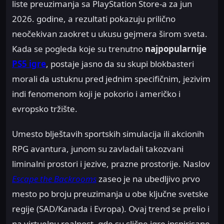
liste preuzimanja sa PlayStation Store-a za jun
2026. godine, a rezultati pokazuju prilično
neočekivan zaokret u ukusu gejmera širom sveta.
Kada se pogleda koje su trenutno
najpopularnije
PS5 igre
, postaje jasno da su skupi blokbasteri
morali da ustuknu pred jednim specifičnim, jezivim
indi fenomenom koji je pokorio i američko i
evropsko tržište.
Umesto blještavih sportskih simulacija ili akcionih
RPG avantura, junom su zavladali takozvani
liminalni prostori i jezive, prazne prostorije. Naslov
Escape the Backrooms
zaseo je na ubedljivo prvo
mesto po broju preuzimanja u obe ključne svetske
regije (SAD/Kanada i Evropa). Ovaj trend se prelio i
na virtuelnu realnost, gde su slične igre inspirisane