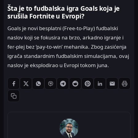
Šta je to fudbalska igra Goals koja je
srušila Fortnite u Evropi?
Goals je novi besplatni (Free-to-Play) fudbalski
naslov koji se fokusira na brzo, arkadno igranje i
fer-plej bez ‘pay-to-win’ mehanika. Zbog zasićenja
igrača standardnim fudbalskim simulacijama, ovaj
naslov je eksplodirao u Evropi tokom juna.
Štampaj
Podeli: Facebook
Podeli: X
Podeli: WhatsApp
Podeli: Viber
Podeli: Telegram
Podeli: Reddit
Podeli: Pinterest
Podeli: LinkedIn
Podeli: Ema
Kopiraj link