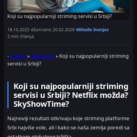
Koji su najpopularniji striming servisi u Srbiji?
18.10.2025
•
Ažurirano
20.02.2026
•
Mihailo Ivanjac
•
2 min čitanja
-
Glavna
»
Zanimljivo
»
Koji su najpopularniji striming
servisi u Srbiji?
Koji su najpopularniji striming
servisi u Srbiji? Netflix možda?
SkyShowTime?
Najnoviji rezultati otkrivaju koje striming platforme
Srbi najviše vole, ali i kako se naša zemlja poredi sa
ostatkom globalnog tržišta.