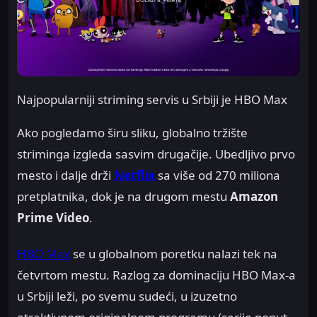
Najpopularniji striming servis u Srbiji je HBO Max
Ako pogledamo širu sliku, globalno tržište
striminga izgleda sasvim drugačije. Ubedljivo prvo
mesto i dalje drži
Netflix
sa više od 270 miliona
pretplatnika, dok je na drugom mestu
Amazon
Prime Video
.
HBO Max
se u globalnom poretku nalazi tek na
četvrtom mestu. Razlog za dominaciju HBO Max-a
u Srbiji leži, po svemu sudeći, u izuzetno