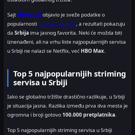
Sajt
FlixPatrol
objavio je sveže podatke o
popularnosti
striming servisa
, a rezultati pokazuju
da
Srbija
ima jasnog favorita. Neki će možda biti
iznenađeni, ali na vrhu liste najpopularnijih servisa
u Srbiji ne nalazi se Netflix, već
HBO Max
.
Top 5 najpopularnijih striming
servisa u Srbiji
Iako se globalno tržište drastično razlikuje, u Srbiji
je situacija jasna. Razlika između prva dva mesta je
ogromna i broji gotovo
100.000 pretplatnika
.
Top 5 najpopularnijih striming servisa u Srbiji