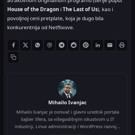
atraktivnom originalnom programu (serije poput
House of the Dragon
i
The Last of Us
), kao i
povoljnoj ceni pretplate, koja je dugo bila
konkurentnija od Netflixove.
Štampaj
Podeli: Facebook
Podeli: X
Podeli: WhatsApp
Podeli: Viber
Podeli: Telegram
Podeli: Reddit
Podeli: Pinterest
Podeli: LinkedIn
Podeli: Ema
Kopiraj link
Mihailo Ivanjac
Mihailo Ivanjac je osnivač i glavni urednik portala
Sajber Sfera, sa višegodišnjim iskustvom u IT
industriji, Linux administraciji i WordPress razvoju.
Specijalizovan je za Nginx infrastrukturu, Redis